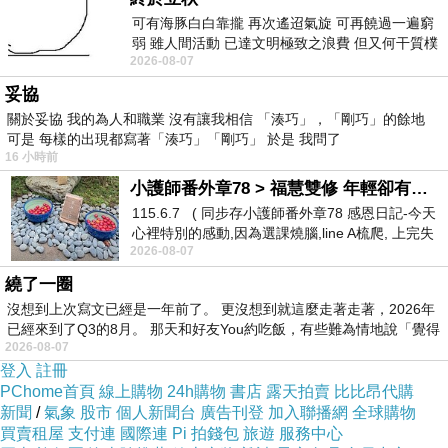
給菲比無限個讚 .
可有海豚白白靠攏 再次遙迢氣旋 可再饒過一遍窮
弱 雖人間活動 已達文明極致之浪費 但又何干質樸
2026-08-07
者 只能白白陪葬
妥協
關於妥協 我的為人和職業 沒有讓我相信 「湊巧」，「剛巧」的餘地
可是 每樣的出現都寫著「湊巧」「剛巧」 於是 我問了
16 小時前
小護師番外章78 > 福慧雙修 年輕卻有個老靈魂 ㄑ金剛經〉podcast
115.6.7 ( 同步存小護師番外章78 感恩日記-今天
心裡特別的感動,因為選課燒腦,line A梳爬, 上完失
2026-08-07
智課的她,特來傾
繞了一圈
沒想到上次寫文已經是一年前了。 更沒想到就這麼走著走著，2026年
已經來到了Q3的8月。 那天和好友You約吃飯，有些難為情地說「覺得
2026-08-07
登入
註冊
PChome首頁
線上購物
24h購物
書店
露天拍賣
比比昂代購
新聞
/
氣象
股市
個人新聞台
廣告刊登
加入聯播網
全球購物
買賣租屋
支付連
國際連
Pi 拍錢包
旅遊
服務中心