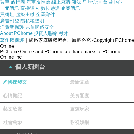
買車
旅行團
汽車險推薦
線上麻將
雜誌
星座命理
會員中心
一元簡訊
直播達人
數位憑證
企業簡訊
買網址
虛擬主機
企業郵件
廣告刊登
隱私權聲明
消費者保護
兒童網路安全
About PChome
投資人聯絡
徵才
著作權保護
｜網路家庭版權所有、轉載必究
‧Copyright PChome
Online
PChome Online and PChome are trademarks of PChome
Online Inc.
個人新聞台
快速發文
最新文章
心情雜記
美食饗宴
藝文欣賞
旅遊玩家
社會萬象
影視娛樂