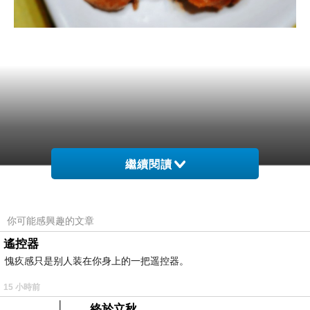
繼續閱讀
這是前陣子網路超夯的 " 菲比油雞 " , 看到臉書社團裡不斷
有人放火,
忍不住也買了食材試做.
你可能感興趣的文章
沒想到一不小心就成功了 .
遙控器
然後欲罷不能的一直煮一直煮一直煮 ...
愧疚感只是别人装在你身上的一把遥控器。
閒來無事滷一鍋 , 老公小孩都非常興奮 . :)
15 小時前
這是一個非常簡單, 可是看起來很厲害的菜 .
終於立秋