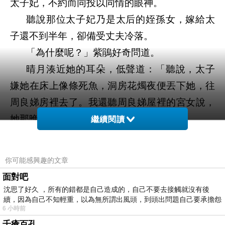
太子妃，不約而同投以同情的眼神。
聽說那位太子妃乃是太后的姪孫女，嫁給太
子還不到半年，卻備受丈夫冷落。
「為什麼呢？」紫鵑好奇問道。
晴月湊近她的耳朵，低聲道：「聽說，太子
嫌她在床上像條死魚，洞房花燭夜便丟下她，往
周良娣房裡去了。我還聽周良娣屋裡的宮女說，
她那晚叫得可浪了！」
繼續閱讀
紫鵑聞言滿臉通紅，羞道：「快別說了！妳
敢講，我還不敢聽呢！」
你可能感興趣的文章
「妳啊，就是這麼正經，他們才會想把妳送
面對吧
到東宮去吧。」晴月微笑著摸了摸紫鵑的頭。
沈思了好久 ，所有的錯都是自己造成的，自己不要去接觸就沒有後
續，因為自己不知輕重，以為無所謂出風頭，到頭出問題自己要承擔怨
是因為正經嗎
⋯⋯
太好了，看來她還不知道
6 小時前
不
那件事。
千瘡百孔