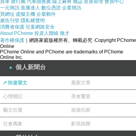
「咦？」紫鵑聞言有些忐忑，若只是失寵的
買車
旅行團
汽車險推薦
線上麻將
雜誌
星座命理
會員中心
一元簡訊
直播達人
數位憑證
企業簡訊
女人還好，脾氣古怪那就另當別論了。
買網址
虛擬主機
企業郵件
然而，當年爹娘留下的債務，還得靠她的月
廣告刊登
隱私權聲明
消費者保護
兒童網路安全
錢來償還，再怎麼難伺候的主子，也只能咬牙忍
About PChome
投資人聯絡
徵才
下，萬不能丟了這份工作啊！
著作權保護
｜網路家庭版權所有、轉載必究
‧Copyright PChome
Online
2
PChome Online and PChome are trademarks of PChome
Online Inc.
行過嘉福門，就入了東宮的地界。紫鵑跟在
個人新聞台
陳嬤嬤的身後，來到了太子妃所居的錦華殿。
但聽得琴聲叮咚叮咚，響徹了整座殿堂，殿
快速發文
最新文章
中卻只有一名女子低頭撫琴，麒麟香爐煙霧繚
心情雜記
美食饗宴
繞，身邊一無陪侍之人。
「娘娘，新的宮女來了。」陳嬤嬤開口說
藝文欣賞
旅遊玩家
道。
社會萬象
影視娛樂
琴聲戛然而止，太子妃抬起頭來，和紫鵑對