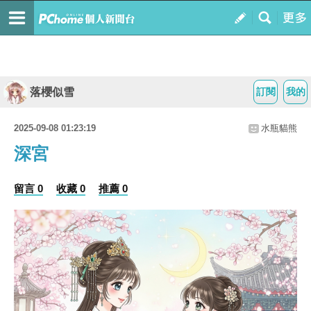
落櫻似雪
訂閱
我的
2025-09-08 01:23:19
水瓶貓熊
深宮
留言 0
收藏 0
推薦 0