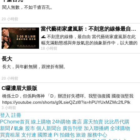
不過，明明才大我一歲，卻一副以姐姐自居
閱人無數，不如千瘡百孔。
的模樣！
20 小時前
紫鵑嘟起嘴望著晴月，眼中滿是不以為然。
當代藝術家盧嵐新：不刻意的線條最自由，讓色彩流動、筆觸自己說話
晴月沒有理會紫鵑的表情，繼續說道：「如
🌊 不刻意的線條，最自由 當代藝術家盧嵐新在此
幅充滿動態感與奔放氣息的抽象新作中，以大膽的
今皇上病重，太子即位是遲早的事，聽說那周良
18 小時前
藍色顏料在白色畫布上揮灑、壓印與流淌
娣又懷了皇孫，未來的皇后恐怕非她莫屬，所以
長大
長大，與年齡無關，跟挫折有關。
太子妃身邊的人不是去周良娣那兒，就是依附其
他妾侍，難怪要從咱們這裡調人過去了。」
20 小時前
C囉濃眉大眼版
「唉，這宮裏多的是趨炎附勢之輩。」紫鵑
橋係土D，但係夠傳神 「D」辦證好失禮咩。我堅強復國 國復強堅我
嘆了一口氣。
https://youtube.com/shorts/g9LsieQZzl8?is=hPUYUxMZMc2fLPlk
3 小時前
「不過，太子妃身邊留不住人，也不見得全
登入
註冊
都是趨炎附勢的緣故。」晴月眨了眨眼，低聲
PChome首頁
線上購物
24h購物
書店
露天拍賣
比比昂代購
新聞
/
氣象
股市
個人新聞台
廣告刊登
加入聯播網
全球購物
道：「聽說她也不是什麼好服侍的主子。」
買賣租屋
支付連
國際連
Pi 拍錢包
旅遊
服務中心