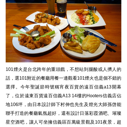
101煙火是台北跨年的重頭戲，不想站到腿酸或人擠人的
話，選101附近的餐廳用餐一邊觀看101煙火也是個不錯的
選擇。今年聖誕節時號稱宵夜百貨的
遠百信義a13開幕
了，位於
遠東百貨遠百信義A13
14樓的
Hooters信義店
佔
地106坪，由日本設計師下村伸也先生及燈光大師孫啓能
聯手打造的餐廳氣氛超好，還有設計日落彩霞酒吧、璀璨
星空酒吧，讓人可坐擁信義區百萬級景觀及101夜景，超