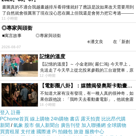
畫圖真的不適合我越畫越排斥看得懂就好了應該是說如果改天需要用到
了自然就會很厲害了現在沒心思在圖上但我還是會努力把它考過———
11 小時前
台北市信義區松仁路58號的遠東百貨遠百信義A13地理位
◎專家與頭銜
置很好、交通很方便，離板南線捷運市政府站、淡水信義
■寓言故事 ◎專家與頭銜
線捷運象山站都很近，想來的朋友搭紅線捷運從象山站1
⊕潘文良 在「新創
2026-08-07
號出口直走到松仁路口右轉再直走，或搭藍線從市府站3
之谷」裡——
記憶的溫度
號出口出來後直走右轉松仁路後直行，從捷運步行大約7
【記憶的溫度】～ 小金老師( 嚴仁鴻) 今天早上，
分鐘就能抵達
信義遠東百貨
；因為B1-B2市機車停車場、
先送走了今天早上從北投來參觀的三台遊覽車，原
B4-B5有汽車停車場，向騎車或開車來的朋友也不用擔心
12 小時前
以為展場已經差不多要安靜下來，卻發
停車的問題。
【電影圈八卦】：媒體揭發奧斯卡動畫項目投票醜聞！好萊塢為什麼看不起動畫電影？
不知道大家有沒有發現，有一種人真的很神奇，如
因為Hooters信義店位於14樓，百貨公司打烊後深夜食堂
果你跟他說：「我昨天去看動畫電影」，他就會露
須搭電梯出入
，而
目
前
遠百信義A13宵夜餐廳
入口在A11
18 小時前
出一種慈祥的微笑，然後問你是不是陪小
登入
註冊
旁邊緊鄰A13的大門
，遠百信義a13
只有一邊入口有電梯，
PChome首頁
線上購物
24h購物
書店
露天拍賣
比比昂代購
想搭電梯的朋友從 A13和A11中間單行道的入口進入，由
新聞
/
氣象
股市
個人新聞台
廣告刊登
加入聯播網
全球購物
買賣租屋
支付連
國際連
Pi 拍錢包
旅遊
服務中心
蘋果旗艦店旁的西側門口進入就能找到
遠百信義a13電梯