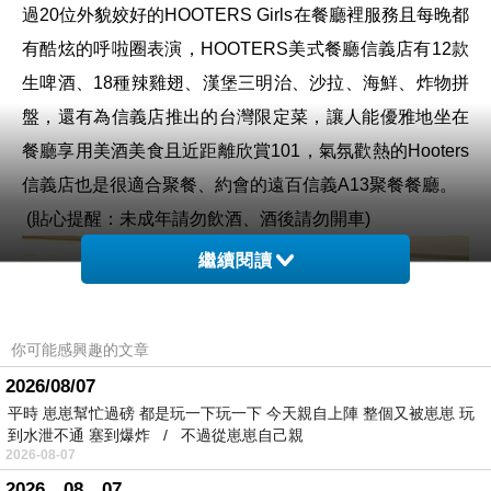
過20位外貌姣好的HOOTERS Girls在餐廳裡服務且每晚都
有酷炫的呼啦圈表演，
HOOTERS美式餐廳信義店
有12款
生啤酒、18種辣雞翅、漢堡三明治、沙拉、海鮮、炸物拼
盤，還有為信義店推出的台灣限定菜，讓人能優雅地坐在
餐廳享用美酒美食且近距離欣賞101，氣氛歡熱的
Hooters
信義店
也是很適合聚餐、約會的
遠百信義A13聚餐餐廳
。
(貼心提醒：未成年請勿飲酒、酒後請勿開車)
繼續閱讀
你可能感興趣的文章
2026/08/07
平時 崽崽幫忙過磅 都是玩一下玩一下 今天親自上陣 整個又被崽崽 玩
到水泄不通 塞到爆炸 / 不過從崽崽自己親
2026-08-07
2026。08。07。