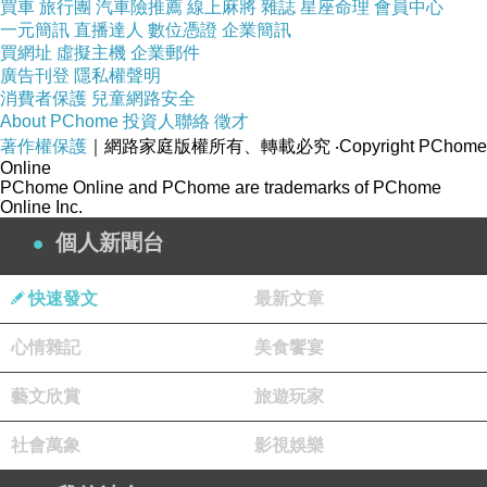
買車
旅行團
汽車險推薦
線上麻將
雜誌
星座命理
會員中心
位置
，搭電梯到14樓。
等
遠百信義a13電影院
營業後信義
一元簡訊
直播達人
數位憑證
企業簡訊
買網址
虛擬主機
企業郵件
遠百應該會再視情況調整
。
廣告刊登
隱私權聲明
消費者保護
兒童網路安全
About PChome
投資人聯絡
徵才
著作權保護
｜網路家庭版權所有、轉載必究
‧Copyright PChome
Online
PChome Online and PChome are trademarks of PChome
Online Inc.
個人新聞台
快速發文
最新文章
心情雜記
美食饗宴
藝文欣賞
旅遊玩家
遠東百貨信義A13引進多餐飲品牌且在14樓打造了深夜食
社會萬象
影視娛樂
堂，整棟樓的營業時間和14樓餐廳不大相同，
遠百信義