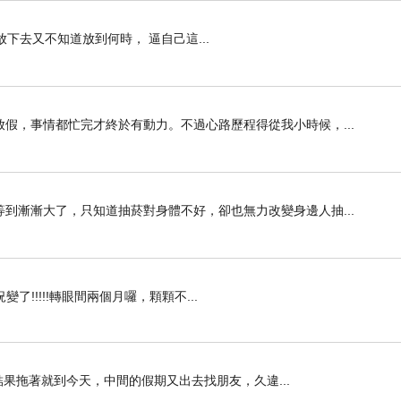
繼續放下去又不知道放到何時， 逼自己這...
假，事情都忙完才終於有動力。不過心路歷程得從我小時候，...
到漸漸大了，只知道抽菸對身體不好，卻也無力改變身邊人抽...
!!!!轉眼間兩個月囉，顆顆不...
，結果拖著就到今天，中間的假期又出去找朋友，久違...