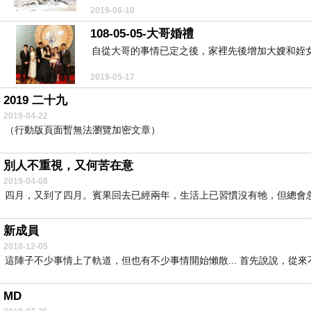
2019-06-10
108-05-05-大哥婚禮
自從大哥的事情已定之後，家裡先後增加大嫂和姪女
2019-05-17
2019 二十九
2019-04-22
（行動版頁面暫無法瀏覽加密文章）
別人不重視，又何苦在意
2019-04-08
四月，又到了四月。賓果回去已經兩年，生活上已習慣沒有牠，但總會忽
新成員
2018-12-05
這陣子不少事情上了軌道，但也有不少事情開始懶散... 首先說說，從來不撿
MD