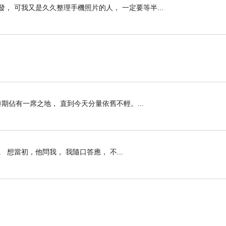
， 可我又是久久整理手機照片的人， 一定要等半...
時期佔有一席之地， 直到今天分量依舊不輕。...
想當初，他問我， 我隨口答應， 不...