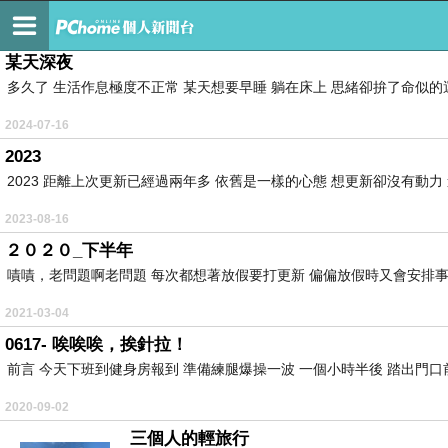
不知名的報台Orz
某天深夜
多久了 生活作息極度不正常 某天想要早睡 躺在床上 思緒卻拚了命似的運
2024-07-16
2023
2023 距離上次更新已經過兩年多 依舊是一樣的心態 想更新卻沒有動力 連
2023-08-16
２０２０_下半年
嘖嘖，老問題啊老問題 每次都想著放假要打更新 偏偏放假時又會安排事情
2021-03-04
0617- 唉唉唉，挨針拉！
前言 今天下班到健身房報到 準備練腿爆操一波 一個小時半後 踏出門口前
2020-09-02
三個人的輕旅行