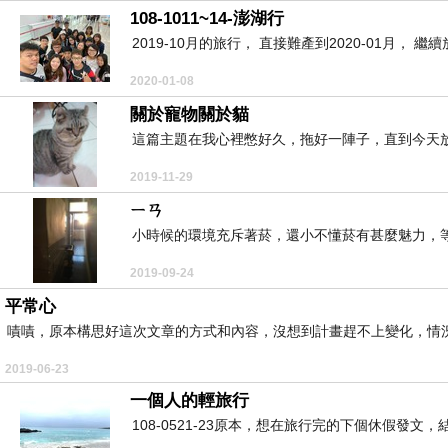
108-1011~14-澎湖行
2019-10月的旅行， 直接難產到2020-01月， 
2020-01-08
關於寵物關於貓
這篇主題在我心裡憋好久，拖好一陣子，直到今天放
2019-11-29
ㄧㄢ
小時候的環境充斥著菸，還小不懂菸有甚麼魅力，等
2019-09-24
平常心
嘖嘖，原本構思好這次文章的方式和內容，沒想到計畫趕不上變化，情況變了!
2019-06-23
一個人的輕旅行
108-0521-23原本，想在旅行完的下個休假發文