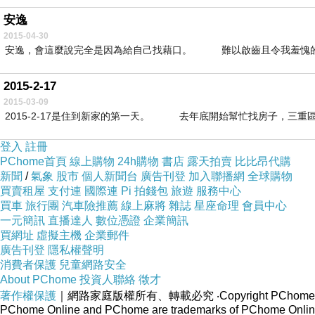
安逸
2015-04-30
安逸，會這麼說完全是因為給自己找藉口。 難以啟齒且令我羞愧的是
2015-2-17
2015-03-09
2015-2-17是住到新家的第一天。 去年底開始幫忙找房子，三重區
登入
註冊
PChome首頁
線上購物
24h購物
書店
露天拍賣
比比昂代購
新聞
/
氣象
股市
個人新聞台
廣告刊登
加入聯播網
全球購物
買賣租屋
支付連
國際連
Pi 拍錢包
旅遊
服務中心
買車
旅行團
汽車險推薦
線上麻將
雜誌
星座命理
會員中心
一元簡訊
直播達人
數位憑證
企業簡訊
買網址
虛擬主機
企業郵件
廣告刊登
隱私權聲明
消費者保護
兒童網路安全
About PChome
投資人聯絡
徵才
著作權保護
｜網路家庭版權所有、轉載必究
‧Copyright PChome
PChome Online and PChome are trademarks of PChome Online