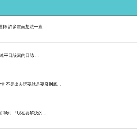
轉 許多畫面想法一直...
平日該寫的日誌 ...
 不是出去玩耍就是耍廢到底...
聊到 『現在要解決的...