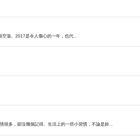
蕩。2017是令人傷心的一年，也代...
很多，卻沒幾個記得。生活上的一些小習慣，不論是妳...