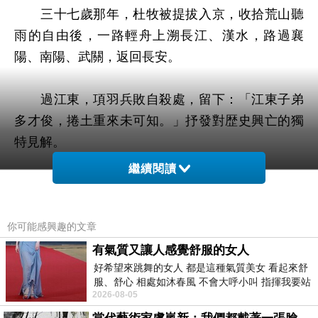
三十七歲那年，杜牧被提拔入京，收拾荒山聽
雨的自由後，一路輕舟上溯長江、漢水，路過襄
陽、南陽、武關，返回長安。
過江東，項羽兵敗自殺處，留下：「江東子弟
多才俊，捲土重來未可知。」抒發對歴史興亡的獨
特見解。
繼續閱讀
過武關，想起當年楚懷王不聽屈原所諫，赴會
武關被秦王所殺，感慨：「山牆谷塹依然在，弱吐
強吞盡已空。」
你可能感興趣的文章
有氣質又讓人感覺舒服的女人
好希望來跳舞的女人 都是這種氣質美女 看起來舒
遷池州，過赤壁古戰場：「東風不與周郎便，
服、舒心 相處如沐春風 不會大呼小叫 指揮我要站
銅雀春深鎖二喬。」這不只是遙感萬代的興亡之
2026-08-05
哪個位子 妳老幾？？
嘆，更是預感大唐將亡的悲歌。