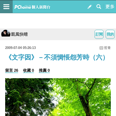
凱風快晴
訂閱
我的
2009-07-04 05:26:13
哲青
《文字因》－不須惆悵怨芳時（六）
留言 26
收藏 0
推薦 0