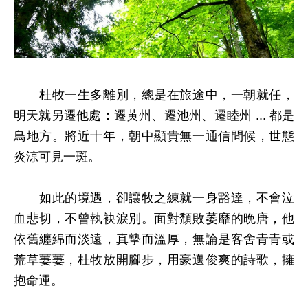
杜牧一生多離別，總是在旅途中，一朝就任，
明天就另遷他處：遷黄州、遷池州、遷睦州 ... 都是
鳥地方。將近十年，朝中顯貴無一通信問候，世態
炎涼可見一斑。
如此的境遇，卻讓牧之練就一身豁達，不會泣
血悲切，不曾執袂淚別。面對頹敗萎靡的晩唐，他
依舊纏綿而淡遠，真摯而溫厚，無論是客舍青青或
荒草萋萋，杜牧放開腳步，用豪邁俊爽的詩歌，擁
抱命運。