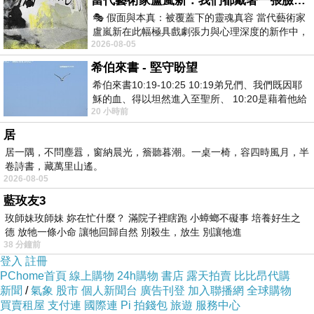
當代藝術家盧嵐新：我們都戴著一張臉，可真正的自己，總藏在那些被塗抹、被覆蓋的痕跡裡
🎭 假面與本真：被覆蓋下的靈魂真容 當代藝術家
盧嵐新在此幅極具戲劇張力與心理深度的新作中，
過金陵，夜泊秦淮，細數迷茫清冷的朦朧水
2026-08-05
運用質感豐富的紙材肌理、墨痕與大膽的
色：「商女不知亡國恨，隔江猶唱後庭花。」全詩
希伯來書 - 堅守盼望
圍繞著一個「怨」字，一股幽憤之情呼之欲出，是
希伯來書10:19-10:25 10:19弟兄們、我們既因耶
唐人七絕的壓軸之作。
穌的血、得以坦然進入至聖所、 10:20是藉着他給
20 小時前
我們開了一條又新又活的路從幔子經過
居
憑弔南朝遺蹟，心生感嘆：「南朝四百八十
居一隅，不問塵囂，窗納晨光，簷聽暮潮。一桌一椅，容四時風月，半
寺，多少樓台煙雨中。」語言的凝煉，完美得無可
卷詩書，藏萬里山遙。
2026-08-05
復加。
藍玫友3
玫師妹玫師妹 妳在忙什麼？ 滿院子裡瞎跑 小蟑螂不礙事 培養好生之
在杭州，遇到了著名的「會昌滅佛」，在此他
德 放牠一條小命 讓牠回歸自然 別殺生，放生 別讓牠進
對朝廷禁佛之舉發表了精闢之論，杜牧對當時用錢
38 分鐘前
登入
註冊
奉佛可以買福賣禍的佞邪不以為然，觀點竟與范縝
PChome首頁
線上購物
24h購物
書店
露天拍賣
比比昂代購
的《神滅論》，及宗教改革時馬丁路德所提的《九
新聞
/
氣象
股市
個人新聞台
廣告刊登
加入聯播網
全球購物
買賣租屋
支付連
國際連
Pi 拍錢包
旅遊
服務中心
十五條綱領》不約而同。在一片唯心的一廂情願