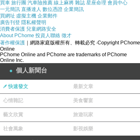
買車
旅行團
汽車險推薦
線上麻將
雜誌
星座命理
會員中心
中，杜牧是審情度勢的清醒之人。
一元簡訊
直播達人
數位憑證
企業簡訊
買網址
虛擬主機
企業郵件
廣告刊登
隱私權聲明
東坡稱杜牧「雄姿英發」，世家遺風給了他感
消費者保護
兒童網路安全
性卻又理智的貴族風範。唐詩發展至此，似乎到了
About PChome
投資人聯絡
徵才
著作權保護
｜網路家庭版權所有、轉載必究
‧Copyright PChome
盡頭 ... 風格，難免窘促了些；內容，難免卑陋了
Online
些；意境，難免低俗了些，文學表現往往是千人一
PChome Online and PChome are trademarks of PChome
Online Inc.
面，千篇一律。放眼文壇，也只剩下杜牧與李商隱
個人新聞台
這熠熠的雙子星，為這個詩歌盛代抺上最後一筆的
濃厚瑰麗。
快速發文
最新文章
心情雜記
美食饗宴
湖州任上，杜牧是不想回長安了，政府建了碧
瀾堂供他安居。高薪又住豪宅，牧之索興在宜興買
藝文欣賞
旅遊玩家
了田產，為退休的生活做好長遠的打算。不到兩
社會萬象
影視娛樂
年，京師的詔書來了，要他回長安作司勳員外郎，
掌管政績考核。杜牧接到調令後，又在湖州狠狠玩