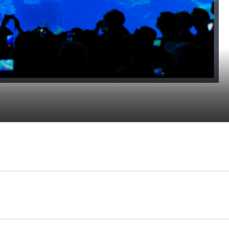
擁有世界第二大的水槽，由60公分厚的壓克力板打
了多條鯨鯊與魟魚的養殖。
中難得一見，但在『沖繩美麗海水族館』可以同時見