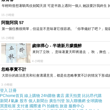
除了鯨鯊之外，館內另一個深受大家喜愛的生物是
年輕時曾想著騎馬仗劍闖天涯 可是半路上遇到一個人 她說要許我終生 於
流晃動，呆萌呆萌的樣子十分療癒，以其模樣為造
15 小時前
阿龍阿我 57
第一個任務很簡單，但這並不意味著它很容易。「你準備好了吧？」龍
美麗海水族館.1
15 小時前
歲律禪心 - 半塘新月朦朧醉
來到了立秋 ， 意味著夏天即將過去 ， 秋 ，揪也 
推開窗就有好風景
4 小時前
忽略事實不計
大部分的政治意見和社會溝通意見，都是在忽略事實不計的情況下形成
美麗海水族館.2
3 小時前
登入
註冊
PChome首頁
線上購物
24h購物
書店
露天拍賣
比比昂代購
每間房都是海景房
新聞
/
氣象
股市
個人新聞台
廣告刊登
加入聯播網
全球購物
買賣租屋
支付連
國際連
Pi 拍錢包
旅遊
服務中心