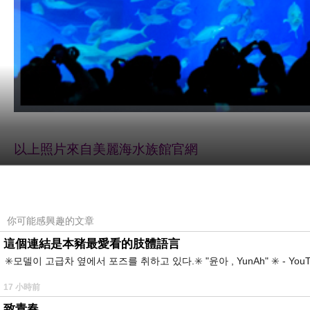
以上照片來自美麗海水族館官網
首「沖」的旅客，十之八九都會造訪『沖繩美麗海
造而成，長27公尺、寬35公尺、高10公尺，容量
你可能感興趣的文章
這個連結是本豬最愛看的肢體語言
「鯨鯊」是世界上最大的魚類，體型幾乎跟公車一
✳️모델이 고급차 옆에서 포즈를 취하고 있다.✳️ "윤아 , YunAh" ✳️ 
到兩尾，是水族館乃至於整個「海洋博公園」的活
17 小時前
致青春