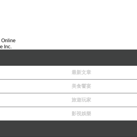
 Online
 Inc.
最新文章
美食饗宴
旅遊玩家
影視娛樂