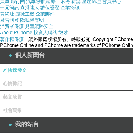
買車
旅行團
汽車險推薦
線上麻將
雜誌
星座命理
會員中心
一元簡訊
直播達人
數位憑證
企業簡訊
買網址
虛擬主機
企業郵件
廣告刊登
隱私權聲明
美麗海水族館.3
消費者保護
兒童網路安全
About PChome
投資人聯絡
徵才
些許藍天白雲探出頭來
著作權保護
｜網路家庭版權所有、轉載必究
‧Copyright PChome
PChome Online and PChome are trademarks of PChome Online
個人新聞台
快速發文
美麗海水族館.4
心情雜記
期望今天天公能作美
藝文欣賞
社會萬象
我的站台
美麗海水族館.5