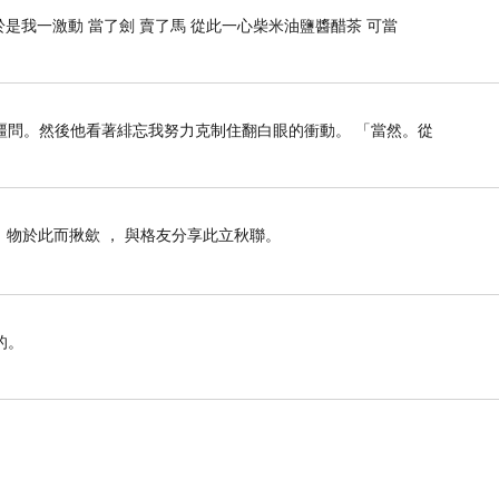
體型迷你的「花園鰻」，生性害羞的牠們，平常會將
是我一激動 當了劍 賣了馬 從此一心柴米油鹽醬醋茶 可當
型的周邊商品不少，我們也忍不住買了好幾樣（笑）。
疆問。然後他看著緋忘我努力克制住翻白眼的衝動。 「當然。從
， 物於此而揪歛 ， 與格友分享此立秋聯。
的。