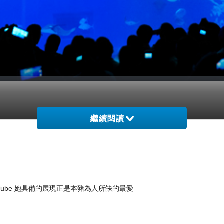
繼續閱讀
水族館』，這個位於沖繩縣北部名護市的大型水族館，
逾7500立方公尺，定名為「黑潮之海」，水槽內實現
樣大，但個性非常溫馴，不會咬人、吃人，平常在海
- YouTube 她具備的展現正是本豬為人所缺的最愛
招牌。