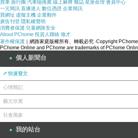
買車
旅行團
汽車險推薦
線上麻將
雜誌
星座命理
會員中心
一元簡訊
直播達人
數位憑證
企業簡訊
小羊咩.2
買網址
虛擬主機
企業郵件
廣告刊登
隱私權聲明
消費者保護
兒童網路安全
2017.08.06_2Y0M17D_特香齋慶祝我與阿爸的父
About PChome
投資人聯絡
徵才
著作權保護
｜網路家庭版權所有、轉載必究
‧Copyright PChome
PChome Online and PChome are trademarks of PChome Online
個人新聞台
小羊咩.3
快速發文
2017.08.06_2Y0M30D_世大運．台灣加油！！！
心情雜記
藝文欣賞
社會萬象
小羊咩.4
我的站台