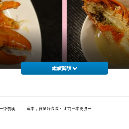
繼續閱讀
是一聲讚嘆 這本，質量好高喔 ~ 比前三本更勝一