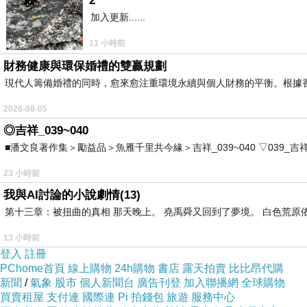
2
加入更新......
11 小時前
財務健康與環保婚禮的雙贏規劃
現代人籌備婚禮的同時，愈來愈注重環境永續與個人財務的平衡。根據
2026-08-05
◎吉祥_039~040
■潘文良著作集＞勵益品＞魚雁千里共今緣＞吉祥_039~040 ▽039_吉祥。2006.0
23 小時前
我與AI討論的小說劇情(13)
第十三章：被扭曲的真相 那天晚上。 堯禹舜又回到了夢境。 白色荒原
小羊咩.1
13 小時前
登入
註冊
2017.07.15_1Y11M25D_探索廚房幫大妹慶生
PChome首頁
線上購物
24h購物
書店
露天拍賣
比比昂代購
新聞
/
氣象
股市
個人新聞台
廣告刊登
加入聯播網
全球購物
買賣租屋
支付連
國際連
Pi 拍錢包
旅遊
服務中心