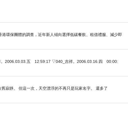
香港環保團體的調查，近年新人傾向選擇低碳餐飲、租借禮服、減少即
3.03.五 12:59:17 ▽040_吉祥。2006.03.16.四 00:00:
依舊寂靜。 但這一次，天空漂浮的不再只是玩家名字。 還多了