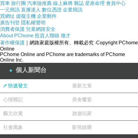
買車
旅行團
汽車險推薦
線上麻將
雜誌
星座命理
會員中心
一元簡訊
直播達人
數位憑證
企業簡訊
買網址
虛擬主機
企業郵件
廣告刊登
隱私權聲明
消費者保護
兒童網路安全
About PChome
投資人聯絡
徵才
著作權保護
｜網路家庭版權所有、轉載必究
‧Copyright PChome
蝦捲：這種蝦捲跟一般人知道的台南蝦捲做法不一樣，外
Online
層麵衣非常酥脆，內餡吃得到蝦肉、蝦漿、蔬菜，飽滿鮮
PChome Online and PChome are trademarks of PChome
Online Inc.
美鹹香夠味
個人新聞台
快速發文
最新文章
心情雜記
美食饗宴
藝文欣賞
旅遊玩家
社會萬象
影視娛樂
三色蛋：將雞蛋、皮蛋、鹹蛋的三種風味完美融合，層次