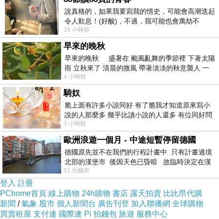
說真格的，如果我要寫我的情史，可能會高潮迭起
令人歎息！(好酸)，不過，我可能也會萬劫不
19 小時前
復...，每天跪鍵盤還是被判了花心的罪
早來的晚秋
沾醬自取
早來的晚秋 盛暑在 颱風亂舞的季節裡 下著太陽
雨 立秋來了 清晨的微風 帶著淡淡的秋意襲人 一
4 小時前
下子 又被赤
騎奴
脆上面有許多小說同好 有了脆我才知道原來寫小
說的人那麼多 幾乎比讀小說的人還多 有位同好問
3 小時前
了一個問題 她說為什麼高中文學獎的
歐洲浪遊一個月 - 中途短暫停留德國
德國原先並不在我們的行程計畫中 只有計畫過境
北部的漢堡市 後因天色已昏暗 故臨時決定在漢
另外有一些是季節性食材，部份似乎沒寫在價目表內，有
51 分鐘前
堡市吃晚餐和過夜
登入
註冊
興趣的可以自己問，老闆說她們冬天還有隱藏版菜色「紅
PChome首頁
線上購物
24h購物
書店
露天拍賣
比比昂代購
燒獅子頭」
新聞
/
氣象
股市
個人新聞台
廣告刊登
加入聯播網
全球購物
買賣租屋
支付連
國際連
Pi 拍錢包
旅遊
服務中心