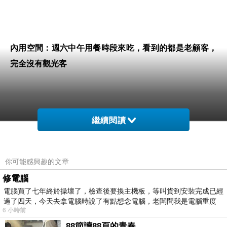
內用空間：週六中午用餐時段來吃，看到的都是老顧客，
完全沒有觀光客
繼續閱讀
食材都放在玻璃櫃內，不會像有些店把食材直接放在檯面
你可能感興趣的文章
上，任由客人口水噴來噴去或手指摸來摸去，光是注重衛
修電腦
生這一點，就值得給滿分
電腦買了七年終於操壞了，檢查後要換主機板，等叫貨到安裝完成已經
過了四天，今天去拿電腦時說了有點想念電腦，老闆問我是電腦重度
6 小時前
88節讀88頁的青春