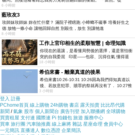
疆問。然後他看著緋忘我努力克制住翻白眼的衝動。 「當然。從
6 小時前
韓式泡菜包：韓式泡菜與豬肉內餡比例控制得恰到好處，
藍玫友3
玫師妹玫師妹 妳在忙什麼？ 滿院子裡瞎跑 小蟑螂不礙事 培養好生之
可同時吃到酸辣夠味的韓式泡菜與鮮美豬肉餡，越吃越開
德 放牠一條小命 讓牠回歸自然 別殺生，放生 別讓牠進
胃
8 小時前
工作上官印相生的柔順智慧 | 命理知識
你現在的退讓，是看懂局勢後的選擇，還是害怕衝
突的自我委屈 印星——包容、沉得住氣 懂得退
18 小時前
一步觀察，不會
希伯來書 - 離棄真道的後果
希伯來書10:26-10:31 10:26因為我們得知真道以
後、若故意犯罪、贖罪的祭就再沒有了． 10:27惟
店家資訊及菜單：
3 小時前
有戰懼等候審判和那燒滅眾敵人的烈火
https://www.mrtainan.com/2020/06/062912857.html
登入
註冊
台南先生
FB
：
https://www.facebook.com/mrtainan
PChome首頁
線上購物
24h購物
書店
露天拍賣
比比昂代購
台南先生
IG
：
https://www.instagram.com/mr.tainan
新聞
/
氣象
股市
個人新聞台
廣告刊登
加入聯播網
全球購物
買賣租屋
支付連
國際連
Pi 拍錢包
旅遊
服務中心
買車
旅行團
汽車險推薦
線上麻將
雜誌
星座命理
會員中心
一元簡訊
直播達人
數位憑證
企業簡訊