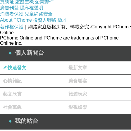
買網址
虛擬主機
企業郵件
廣告刊登
隱私權聲明
台南麵包店／無化學添加天然烘培／72小時自然發酵／每日限量賣完為止／嚴選高品質原物料／不用益麵劑改良劑／價格親民CP值高
上一篇：
消費者保護
兒童網路安全
About PChome
投資人聯絡
徵才
台南香腸熟肉／隱身住宅區50年老店／當天純手工備料傳統古早味／老台南人的回憶／在地人帶路沒有觀光客
下一篇：
著作權保護
｜網路家庭版權所有、轉載必究
‧Copyright PChome
Online
PChome Online and PChome are trademarks of PChome
Online Inc.
個人新聞台
快速發文
最新文章
心情雜記
美食饗宴
藝文欣賞
旅遊玩家
社會萬象
影視娛樂
我的站台