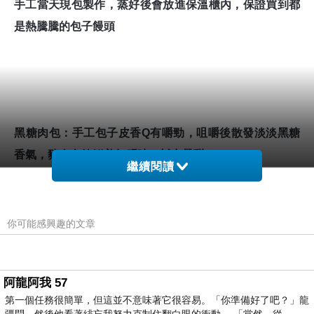
手工當天現包製作，蒸好後會放進保溫櫃內，保證買到都
是熱騰騰的包子饅頭
黑糖肉包：手工包子皮
香Q有嚼勁，
咀嚼後散發淡淡黑糖
香氣，
豬肉
內餡鮮美無腥味，鹹中帶甜
繼續閱讀
你可能感興趣的文章
鮮菜包：包了高麗菜、少許冬粉及紅蘿蔔絲，高麗菜清甜
爽脆，用料實在
阿龍阿我 57
第一個任務很簡單，但這並不意味著它很容易。「你準備好了吧？」龍