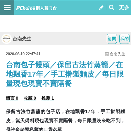
台南先生
訂閱
我的
2020-06-10 22:47:41
台南先生
台南包子饅頭／保留古法竹蒸籠／在
地飄香17年／手工擀製麵皮／每日限
量現包現賣不賣隔餐
留言 0
收藏 0
推薦 1
保留古法竹蒸籠的包子店，在地飄香
17
年，手工擀製麵
皮，當天備料現包現賣不賣隔餐，每日限量晚來吃不到，
是許多老饕私藏的口袋名單