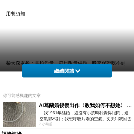
用餐須知
柴犬森友餐：實拍份量，每日限量供應，晚來保證吃不到
繼續閱讀
你可能感興趣的文章
套餐附一杯紅茶，甜度固定，喝起來大約半糖，使用玻璃
AI葛蘭婚後復出作〈教我如何不想她〉 #戀上老電影 #葛蘭 #粟子
吸管，注重環保有加分
「我1961年結婚，還沒有小孩時我覺得很悶，連
空氣都不對；我想呼吸片場的空氣。丈夫叫我回去
7 小時前
試試看……拍了〈教我如何不想她〉（1963