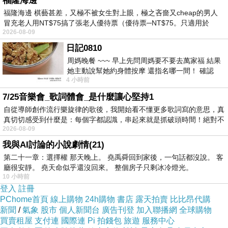
福隆海邊
福隆海邊 棋藝甚差，又極不被女生對上眼，極之吝嗇又cheap的男人
法鬥造型刈包：口感柔軟有彈性，重點造型很可愛
冒充老人用NT$75搞了張老人優待票（優待票─NT$75。只適用於
2026-08-09
日記0810
周媽晚餐 ~~~ 早上先問周媽要不要去萬家福 結果
她主動說幫她約身體按摩 還指名哪一間！ 確認
4 小時前
泰式打拋豬：微辣香Q有嚼勁
後，我的腦袋才運轉起來 預約對
7/25音樂會_歌詞體會_是什麼讓心堅持1
自從導師創作流行樂旋律的歌後，我開始看不懂更多歌詞寫的意思，真
真切切感受到什麼是：每個字都認識，串起來就是抓破頭時間！絕對不
2026-08-09
我與AI討論的小說劇情(21)
草莓乳酪醬：乳酪香氣濃郁不膩口，不過比較吃不出草莓
第二十一章：選擇權 那天晚上。 堯禹舜回到家後，一句話都沒說。 客
味
廳很安靜。 堯天命似乎還沒回來。 整個房子只剩冰冷燈光。
10 小時前
登入
註冊
PChome首頁
線上購物
24h購物
書店
露天拍賣
比比昂代購
新聞
/
氣象
股市
個人新聞台
廣告刊登
加入聯播網
全球購物
包餡雙色地瓜球：早午餐搭配地瓜球比較少見，剛上桌現
買賣租屋
支付連
國際連
Pi 拍錢包
旅遊
服務中心
吃可感受到超酥脆的口感，放冷變軟Q