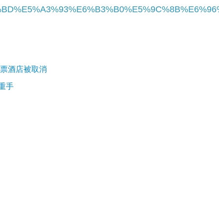
%BD%E5%A3%93%E6%B3%B0%E5%9C%8B%E6%96
機票酒店被取消
重手