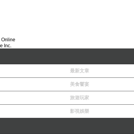
 Online
 Inc.
最新文章
美食饗宴
旅遊玩家
影視娛樂