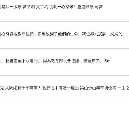
是我一激動 當了劍 賣了馬 從此一心柴米油鹽醬醋茶 可當
前如何耐心有愛地教導他們，影響改變了他們的生命，我也感到驚訝，媽媽的
。 秘書甚至不敢進門。 因為教育部長曾德隆，親自來了。 &m
兒 人間總有千千萬萬人 他們心中有著一座山 梁山佛山泰華衡恆嵩 一山