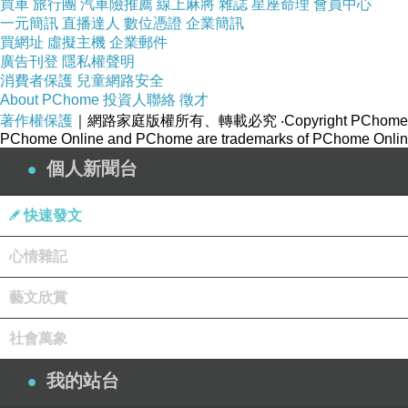
買車
旅行團
汽車險推薦
線上麻將
雜誌
星座命理
會員中心
一元簡訊
直播達人
數位憑證
企業簡訊
買網址
虛擬主機
企業郵件
廣告刊登
隱私權聲明
消費者保護
兒童網路安全
About PChome
投資人聯絡
徵才
著作權保護
｜網路家庭版權所有、轉載必究
‧Copyright PChome
PChome Online and PChome are trademarks of PChome Online
個人新聞台
快速發文
心情雜記
藝文欣賞
社會萬象
我的站台