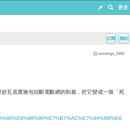
訂閱
我的
amortrigo_2400
對妙瓦底實施包括斷電斷網的制裁，把它變成一個「死
BA%95%E6%88%90%E7%B7%AC%E7%94%B8%E6