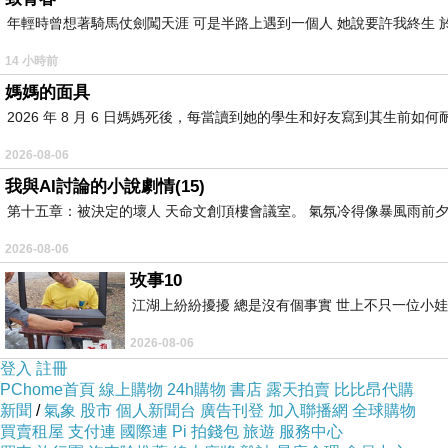
年輕時曾想著騎馬仗劍闖天涯 可是半路上遇到一個人 她說要許我終生 於
14 小時前
媽媽的面具
2026 年 8 月 6 日媽媽死後，每當讀到她的學生和好友寫到其生
2026-08-06
我與AI討論的小說劇情(15)
第十五章：被決定的壞人 天命文創頂樓會議室。 氣氛冷得像暴風雨前夕
2026-08-06
玫事10
江湖上紛紛擾擾 總是沒有個事實 世上不只一位小娃
2026-08-06
登入
註冊
PChome首頁
線上購物
24h購物
書店
露天拍賣
比比昂代購
新聞
/
氣象
股市
個人新聞台
廣告刊登
加入聯播網
全球購物
買賣租屋
支付連
國際連
Pi 拍錢包
旅遊
服務中心