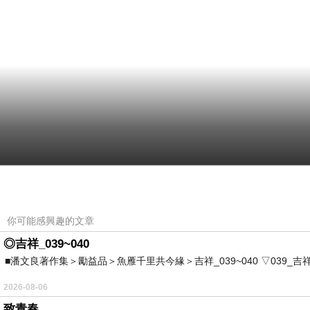
你可能感興趣的文章
◎吉祥_039~040
■潘文良著作集＞勵益品＞魚雁千里共今緣＞吉祥_039~040 ▽039_吉祥。2006.0
2026-08-06
致青春