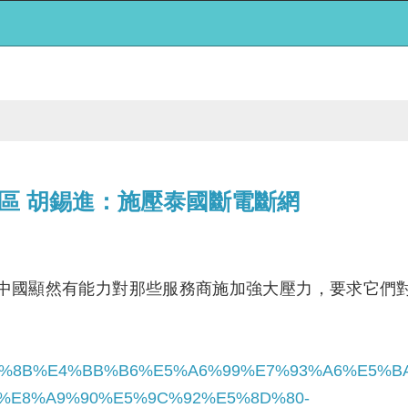
區 胡錫進：施壓泰國斷電斷網
中國顯然有能力對那些服務商施加強大壓力，要求它們
%BA%8B%E4%BB%B6%E5%A6%99%E7%93%A6%E5%
%E8%A9%90%E5%9C%92%E5%8D%80-