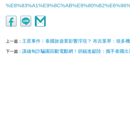
%E8%83%A1%E9%8C%AB%E9%80%B2%E6%96
王星事件︱泰國旅遊業影響浮現？ 布吉業界：很多
上一篇：
讓緬甸詐騙園區斷電斷網！胡錫進籲陸：攜手泰國出
下一篇：