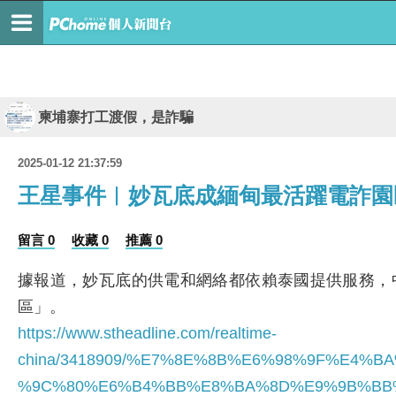
柬埔寨打工渡假，是詐騙
2025-01-12 21:37:59
王星事件︱妙瓦底成緬甸最活躍電詐園
留言 0
收藏 0
推薦 0
據報道，妙瓦底的供電和網絡都依賴泰國提供服務，
區」。
https://www.stheadline.com/realtime-
china/3418909/%E7%8E%8B%E6%98%9F%E4
%9C%80%E6%B4%BB%E8%BA%8D%E9%9B%BB