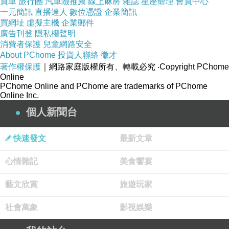
買車
旅行團
汽車險推薦
線上麻將
雜誌
星座命理
會員中心
一元簡訊
直播達人
數位憑證
企業簡訊
買網址
虛擬主機
企業郵件
廣告刊登
隱私權聲明
消費者保護
兒童網路安全
About PChome
投資人聯絡
徵才
著作權保護
｜網路家庭版權所有、轉載必究
‧Copyright PChome
Online
PChome Online and PChome are trademarks of PChome
Online Inc.
個人新聞台
快速發文
最新文章
心情雜記
美食饗宴
藝文欣賞
旅遊玩家
社會萬象
影視娛樂