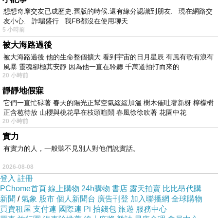
想想奇摩交友已成歷史.舊版的時候.還有緣分認識到朋友. 現在網路交
友小心. 詐騙盛行 我FB都沒在使用聊天
5 小時前
被大海路過後
被大海路過後 他的生命整個擴大 看到宇宙的日月星辰 有風有歌有浪有
風暴 靈魂卻極其安靜 因為他一直在聆聽 千萬道拍打而來的
20 小時前
靜靜地假寐
它們一直忙碌著 春天的陽光正幫空氣緩緩加溫 樹木催吐著新枒 檸檬樹
正含苞待放 山櫻與桃花早在枝頭喧鬧 春風徐徐吹著 花園中花
20 小時前
還是鋼彈的顏色比較繽紛，從前到後欣賞一遍。
實力
有實力的人，一般聽不見別人對他們說實話。
2026-08-08
登入
註冊
PChome首頁
線上購物
24h購物
書店
露天拍賣
比比昂代購
新聞
/
氣象
股市
個人新聞台
廣告刊登
加入聯播網
全球購物
買賣租屋
支付連
國際連
Pi 拍錢包
旅遊
服務中心