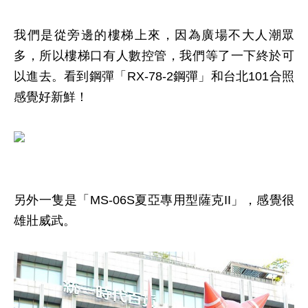
我們是從旁邊的樓梯上來，因為廣場不大人潮眾
多，所以樓梯口有人數控管，我們等了一下終於可
以進去。看到鋼彈「RX-78-2鋼彈」和台北101合照
感覺好新鮮！
另外一隻是「MS-06S夏亞專用型薩克II」，感覺很
雄壯威武。