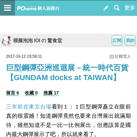
模擬泡泡 IOI の 驚食堂
訂閱
我的
2017-10-12 19:58:11
紅帽雪人
巨型鋼彈亞洲巡迴展－統一時代百貨
【GUNDAM docks at TAIWAN】
留言 6
收藏 0
推薦 17
三年前在東京台場
看到１：１巨型鋼彈矗立在眼前
真的很震撼！知道鋼彈竟然也要來台灣展出就滿期
待，雖然知道不是一比一比例展出，但應該算是國
內最大鋼彈展示了吧，所以就來看了。