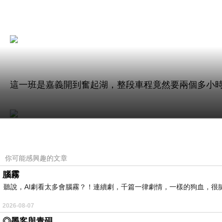
這一班是嘉義開到奮起湖，整段車程竟然要兩個多小
你可能感興趣的文章
進入車廂，真的是相當有歷史的感覺，而且竟然也有
腦霧
聽說，AI劇看太多會腦霧？！連續劇，千篇一律劇情，一樣的狗血，很膩.
2026-08-07
◎墨客與青硯