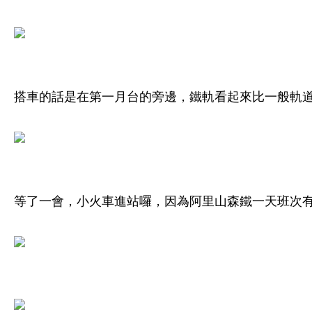
搭車的話是在第一月台的旁邊，鐵軌看起來比一般軌
等了一會，小火車進站囉，因為阿里山森鐵一天班次