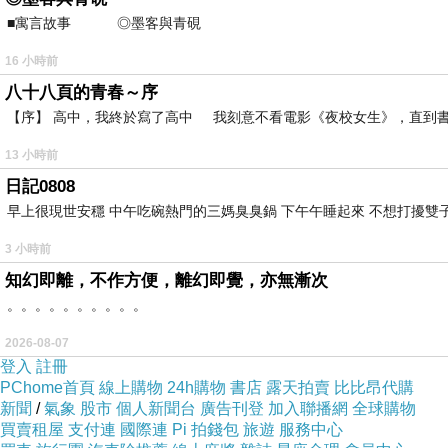
座位是沙發座椅，全車指定席，不過還好今天乘客不
■寓言故事 ◎墨客與青硯 ⊕潘文良 一
16 小時前
八十八頁的青春～序
【序】 高中，我終於寫了高中 我刻意不看電影《夜校女生》，直到書
13 小時前
每個座位都會一張阿里山森鐵的簡介，裡面有時刻表
日記0808
早上很現世安穩 中午吃碗熱門的三媽臭臭鍋 下午午睡起來 不想打擾雙子
3 小時前
知幻即離，不作方便，離幻即覺，亦無漸次
。。。。。。。。。。
小火車緩慢地前進，而且車上還會廣播介紹沿路的景
2026-08-07
登入
註冊
PChome首頁
線上購物
24h購物
書店
露天拍賣
比比昂代購
新聞
/
氣象
股市
個人新聞台
廣告刊登
加入聯播網
全球購物
買賣租屋
支付連
國際連
Pi 拍錢包
旅遊
服務中心