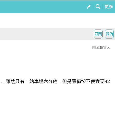
訂閱
我的
紅帽雪人
。雖然只有一站車埕六分鐘，但是票價卻不便宜要42