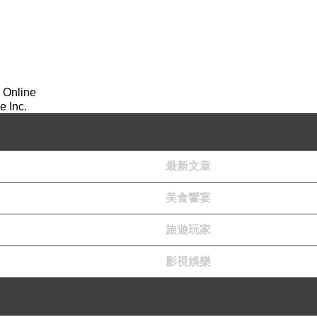
快把車廂坐滿了吧。下車之後還特意在月台等了一下，要
 Online
 Inc.
最新文章
美食饗宴
旅遊玩家
影視娛樂