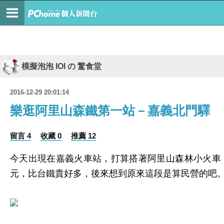
模擬泡泡 IOI の 驚食堂
2016-12-29 20:01:14
樂逛阿里山森鐵第一站－嘉義北門驛
留言 4
收藏 0
推薦 12
今天出現在嘉義火車站，打算搭著阿里山森林小火車
元，比台鐵貴好多，後來想到原來這段是算民營的吧