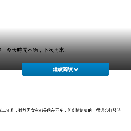
時，今天時間不夠，下次再來。
繼續閱讀
放置行李的空間，簡直媲美高鐵和機場捷運！
..AI 劇，雖然男女主都長的差不多，但劇情短短的，很適合打發時