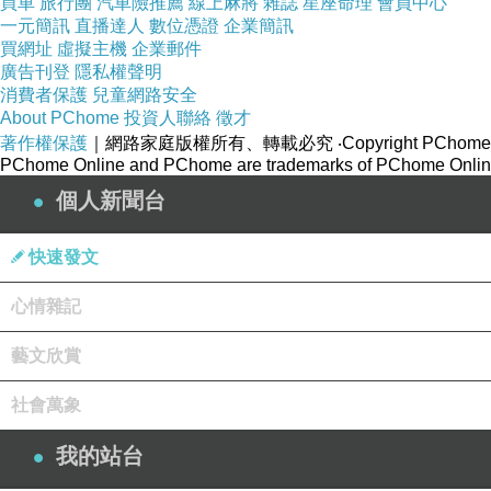
買車
旅行團
汽車險推薦
線上麻將
雜誌
星座命理
會員中心
一元簡訊
直播達人
數位憑證
企業簡訊
買網址
虛擬主機
企業郵件
廣告刊登
隱私權聲明
消費者保護
兒童網路安全
About PChome
投資人聯絡
徵才
不一會就到了北門驛，發現這一站的乘客好多，幾乎
著作權保護
｜網路家庭版權所有、轉載必究
‧Copyright PChome
PChome Online and PChome are trademarks of PChome Online
個人新聞台
快速發文
心情雜記
藝文欣賞
社會萬象
我的站台