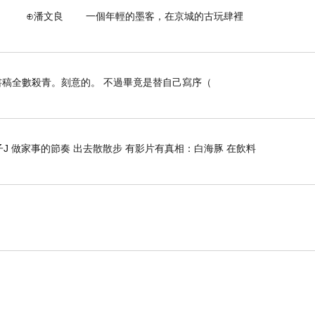
多，還有很多空位。
個年輕的墨客，在京城的古玩肆裡
稿全數殺青。刻意的。 不過畢竟是替自己寫序（
和票價。
J 做家事的節奏 出去散散步 有影片有真相：白海豚 在飲料
觀和故事，看來這貴一點的票價還是有它的價值的。