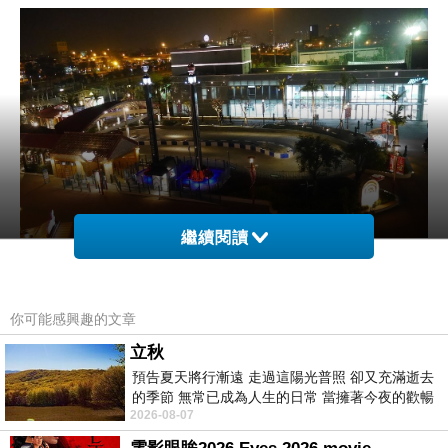
繼續閱讀
你可能感興趣的文章
立秋
預告夏天將行漸遠 走過這陽光普照 卻又充滿逝去
後方是遊樂園區，所以會有一些遊樂設施，但是
的季節 無常已成為人生的日常 當擁著今夜的歡暢
今天玩的人好少，也少了一些遊樂園該有的尖叫
2026-08-07
舒心 轉眼驟成昨日 而明晨 太陽
聲。