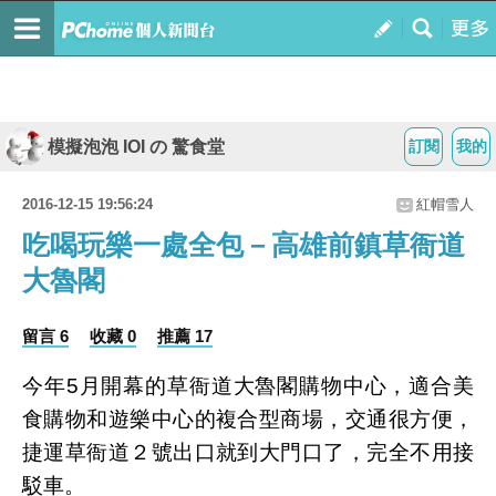
模擬泡泡 IOI の 驚食堂
訂閱
我的
2016-12-15 19:56:24
紅帽雪人
吃喝玩樂一處全包－高雄前鎮草衙道
大魯閣
留言 6
收藏 0
推薦 17
今年5月開幕的草衙道大魯閣購物中心，適合美
食購物和遊樂中心的複合型商場，交通很方便，
捷運草衙道２號出口就到大門口了，完全不用接
駁車。