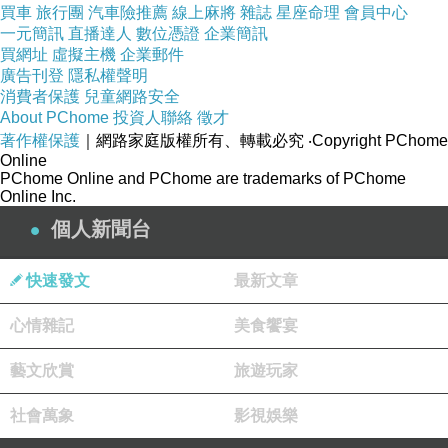
買車
旅行團
汽車險推薦
線上麻將
雜誌
星座命理
會員中心
一元簡訊
直播達人
數位憑證
企業簡訊
買網址
虛擬主機
企業郵件
廣告刊登
隱私權聲明
消費者保護
兒童網路安全
About PChome
投資人聯絡
徵才
著作權保護
｜網路家庭版權所有、轉載必究
‧Copyright PChome
Online
PChome Online and PChome are trademarks of PChome
Online Inc.
個人新聞台
快速發文
最新文章
心情雜記
美食饗宴
藝文欣賞
旅遊玩家
晚上的大魯閣實在還滿漂亮的。中間有一條軌道
社會萬象
影視娛樂
是『復古的紅色木製歐式風情的路上電車「草衙