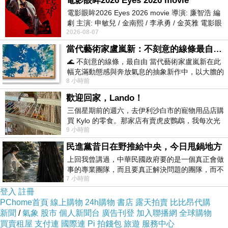
電影眼眸2026 Eyes 2026 movie
電影眼眸2026 Eyes 2026 movie 導演: 廉智浩 編
劇 主演: 申敏兒 / 金南熙 / 李承勇 / 金英雅 電影眼
2026-08-07
眸2026描述攝影師徐珍因遺
當代藝術家盧嵐新：不刻意的線條最自由，讓色彩流動、筆觸自己說話
🌊 不刻意的線條，最自由 當代藝術家盧嵐新在此
幅充滿動態感與奔放氣息的抽象新作中，以大膽的
8 小時前
藍色顏料在白色畫布上揮灑、壓印與流淌
歡迎回家，Lando！
三個星期前的週六，去伊利沙白市的寵物用品店購
買 Kylo 的零食。那家店有賣虎皮鸚鵡，我每次光
9 小時前
顧都會去看一下。他們偶爾會引進 C
民進黨昔日在野推給中央，今日甩鍋地方
上回我曾講過，中華民國政府要的是一個真正會做
後面還有一座號稱速度最快的摩天輪，厚，這樣
事的專業團隊，而且要真正解決問題的團隊，而不
坐的人應該會更少吧？不過實際看的話，還好
7 小時前
是只會到處甩鍋的雙標團隊，最近民進黨
登入
註冊
啦，不至於變成雲霄摩天輪，哈！
PChome首頁
線上購物
24h購物
書店
露天拍賣
比比昂代購
新聞
/
氣象
股市
個人新聞台
廣告刊登
加入聯播網
全球購物
買賣租屋
支付連
國際連
Pi 拍錢包
旅遊
服務中心