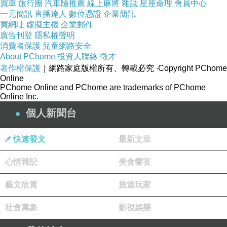
買車
旅行團
汽車險推薦
線上麻將
雜誌
星座命理
會員中心
一元簡訊
直播達人
數位憑證
企業簡訊
買網址
虛擬主機
企業郵件
廣告刊登
隱私權聲明
消費者保護
兒童網路安全
About PChome
投資人聯絡
徵才
著作權保護
｜網路家庭版權所有、轉載必究
‧Copyright PChome
Online
PChome Online and PChome are trademarks of PChome
Online Inc.
連路標也充滿藝術感。
個人新聞台
快速發文
最新文章
心情雜記
美食饗宴
藝文欣賞
旅遊玩家
社會萬象
影視娛樂