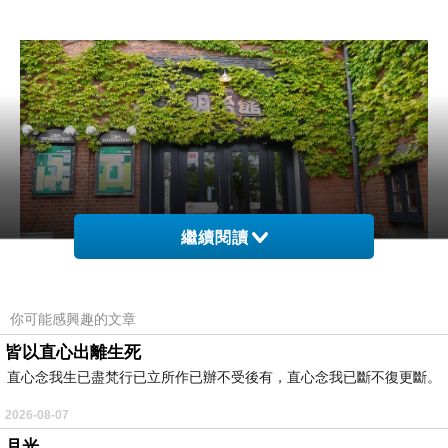
繼續閱讀
你可能感興趣的文章
皆以直心出離生死
直心念我生已盡梵行已立所作已辦不受後有，直心念我已斷不復更斷。
2026-08-07
月光