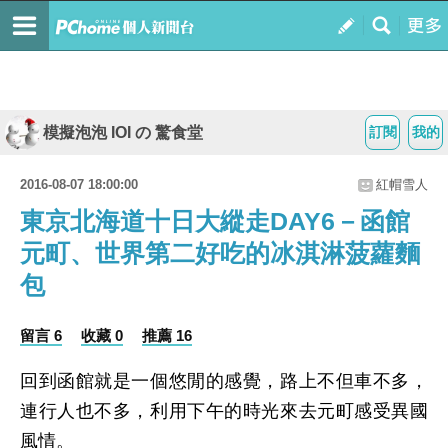
模擬泡泡 IOI の 驚食堂
訂閱
我的
2016-08-07 18:00:00
紅帽雪人
東京北海道十日大縱走DAY6－函館
元町、世界第二好吃的冰淇淋菠蘿麵
包
留言 6
收藏 0
推薦 16
回到函館就是一個悠閒的感覺，路上不但車不多，
連行人也不多，利用下午的時光來去元町感受異國
風情。