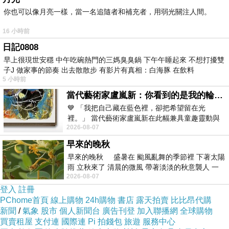
你也可以像月亮一樣，當一名追隨者和補充者，用弱光關注人間。
16 小時前
日記0808
早上很現世安穩 中午吃碗熱門的三媽臭臭鍋 下午午睡起來 不想打擾雙
子J 做家事的節奏 出去散散步 有影片有真相：白海豚 在飲料
5 小時前
當代藝術家盧嵐新：你看到的是我的輪廓，還是你的故事？——藏在藍色裡的希望與光
💙 「我把自己藏在藍色裡，卻把希望留在光
裡。」 當代藝術家盧嵐新在此幅兼具童趣靈動與
2026-08-07
抽象韻味的新作中，用湛藍的羽翼般色塊包覆著
早來的晚秋
路面電車軌道。
早來的晚秋 盛暑在 颱風亂舞的季節裡 下著太陽
雨 立秋來了 清晨的微風 帶著淡淡的秋意襲人 一
2026-08-07
下子 又被赤
登入
註冊
PChome首頁
線上購物
24h購物
書店
露天拍賣
比比昂代購
新聞
/
氣象
股市
個人新聞台
廣告刊登
加入聯播網
全球購物
買賣租屋
支付連
國際連
Pi 拍錢包
旅遊
服務中心