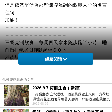
但是依然堅信著那些陳腔濫調的激勵人心的名言
佳句
加油！
＝＝＝＝＝＝＝＝＝＝＝＝＝＝＝＝＝＝＝＝＝
＝＝＝＝＝＝＝＝＝＝＝＝＝
三餐克制飲食 每周四天拿來跑步跑半小時 睡
前做排氣操跟仰臥起坐６０下
然後飯後運動 等等等
繼續閱讀
胃食道逆流痊癒了 吃了一年多的中藥與西藥
終於遠離我
晚上也不會不舒服而難以入眠
你可能感興趣的文章
太爽了
2026 8 7 荷韻生香 ( 新詩)
荷韻生香 立秋過後一個清晨我健走來到一方荷塘
滿塘荷花湧動著芳馨蒼天碧野下靜靜凝望密葉搖曳
然後在老娘幾乎每天都去游泳池報到練習、喝
2026-08-09
幽泉中復有蛙鳴嘓嘓水波裡搖曳
水、嗆到下