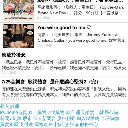
影評--《蜘蛛人：重生日》：看見英雄的孤獨與重生
那三項自救能力終於考過了！！！！快哭了我
馬來魔影評：《蜘蛛人：重生日》（Spider-Man:
Brand New Day）。評分：90分◎【一言以蔽
練到手還拐到 馬的．．．我覺得我快變倒三角
4 小時前
之】：一個失去一切的英雄，學會放下孤獨、
了
You were good to me ♡
最近練蛙手練到手臂超酸
電影：《完美世界》 歌曲：Jeremy Zucker &
Chelsea Cutler - you were good to me 妳對我真
15 小時前
好 因
然後報paper在兩個禮拜密集的準備
應放於後念
像瘋子一樣,室友不在時就一直自己念ppt錄音計
（我生已盡）我已修不復更修（後悟）感冒已修不復更修（梵行已立）
時
我已證不復更證（後悟）（所作已辦）我已知不復更知（後悟）你又受
23 小時前
在歡笑與同學們的問答中圓滿結束
7/25音樂會_歌詞體會_是什麼讓心堅持2（完）
導師連在大型活動上課前，都先和大家說內容不要「對號入做」。因為
現在就剩最後的游泳五十公尺和國考了
有人會覺得是導師在指責他本人。我自己的角度是：人性就是貪瞋癡慢
2026-08-09
親愛的 加油
登入
註冊
只要有心 沒什麼事情是辦不到的
PChome首頁
線上購物
24h購物
書店
露天拍賣
比比昂代購
新聞
/
氣象
股市
個人新聞台
廣告刊登
加入聯播網
全球購物
買賣租屋
支付連
國際連
Pi 拍錢包
旅遊
服務中心
好了 該去上那該死的電腦課了.... 現在月黑風高