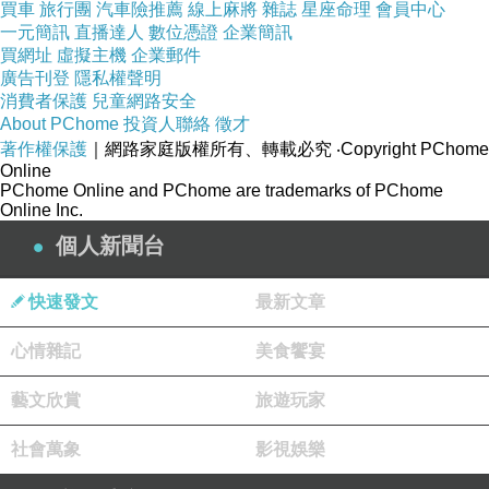
買車
旅行團
汽車險推薦
線上麻將
雜誌
星座命理
會員中心
陰雨綿綿
一元簡訊
直播達人
數位憑證
企業簡訊
買網址
虛擬主機
企業郵件
老娘卻得為了畢業去上電腦課
廣告刊登
隱私權聲明
我最沒興趣的電腦課.....
消費者保護
兒童網路安全
幸好學校畢業門檻沒有考數學
About PChome
投資人聯絡
徵才
著作權保護
｜網路家庭版權所有、轉載必究
‧Copyright PChome
不然我可能會完蛋
Online
PChome Online and PChome are trademarks of PChome
Online Inc.
個人新聞台
快溺死的水母
上一篇：
快速發文
最新文章
你怎麼一個人?
下一篇：
心情雜記
美食饗宴
藝文欣賞
旅遊玩家
社會萬象
影視娛樂