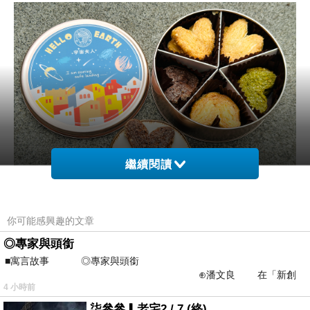
繼續閱讀
你可能感興趣的文章
宇宙夫人實體門市在桃園中壢，對面是中壢
◎專家與頭銜
運動園區（正在施工中）
■寓言故事 ◎專家與頭銜
周邊景點有：中原夜市、中原文創園區、馬
⊕潘文良 在「新創
4 小時前
之谷」裡——
祖新村眷村文創園區、忠貞市場
柒參參▎老宅2 / 7 (終)