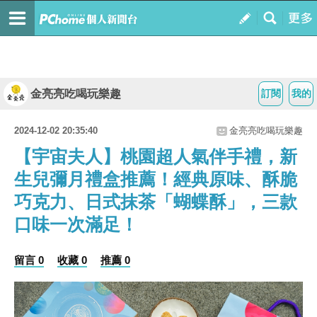
金亮亮吃喝玩樂趣
訂閱
我的
2024-12-02 20:35:40
金亮亮吃喝玩樂趣
【宇宙夫人】桃園超人氣伴手禮，新
生兒彌月禮盒推薦！經典原味、酥脆
巧克力、日式抹茶「蝴蝶酥」，三款
口味一次滿足！
留言 0
收藏 0
推薦 0