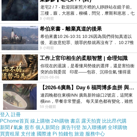
除了實體門市也有經營網路通路，想吃不必
老宅2 / 7 - 歡迎回家照片裡的人靜靜站在鏡子前。
親臨現場，透過網路下單也可以吃的到喔！
三樓，廄，大崽蕥，柳橘，閆兒，摩斯和崽崽，七
9 小時前
個人整整齊齊地站在鏡框之外，如同
希伯來書 - 離棄真道的後果
希伯來書10:26-10:31 10:26因為我們得知真道以
後、若故意犯罪、贖罪的祭就再沒有了． 10:27惟
9 小時前
有戰懼等候審判和那燒滅眾敵人的烈火
工作上官印相生的柔順智慧 | 命理知識
你現在的退讓，是看懂局勢後的選擇，還是害怕衝
突的自我委屈 印星——包容、沉得住氣 懂得退
2026-08-06
一步觀察，不會
【2026-6廣島】Day 6 福岡博多血拼 與機場接送少年司機深夜對談
連四晚都住東橫INN 廣島新幹線口2號店，這間東
橫inn，早餐非常豐盛。 每天菜色都有變化，雖然
59 分鐘前
看到工作人員拿出料理包加熱，但
登入
註冊
PChome首頁
線上購物
24h購物
書店
露天拍賣
比比昂代購
新聞
/
氣象
股市
個人新聞台
廣告刊登
加入聯播網
全球購物
買賣租屋
支付連
國際連
Pi 拍錢包
旅遊
服務中心