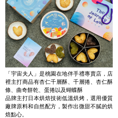
「宇宙夫人」是桃園在地伴手禮專賣店，店
裡主打商品有杏仁千層酥、千層捲、杏仁酥
條、曲奇餅乾、蛋捲以及蝴蝶酥
品牌主打日本烘焙技術低溫烘烤，選用優質
廠牌原料和自然配方，製作出微甜不膩的烘
焙點心。