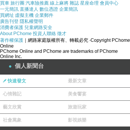
買車
旅行團
汽車險推薦
線上麻將
雜誌
星座命理
會員中心
一元簡訊
直播達人
數位憑證
企業簡訊
買網址
虛擬主機
企業郵件
廣告刊登
隱私權聲明
消費者保護
兒童網路安全
About PChome
投資人聯絡
徵才
著作權保護
｜網路家庭版權所有、轉載必究
‧Copyright PChome
Online
PChome Online and PChome are trademarks of PChome
Online Inc.
個人新聞台
快速發文
最新文章
心情雜記
美食饗宴
藝文欣賞
旅遊玩家
社會萬象
影視娛樂