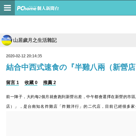
山居歲月之生活雜記
2020-02-12 20:14:35
結合中西式速食の『半雞八兩（新營店
留言 1
收藏 0
推薦 2
前一陣子，大約每
2
個月就會跑到新營出差，中午都會選擇在新營的市區
店）」，是台南知名炸雞店「炸雞洋行」的二代店，目前已經很多家