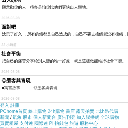
出人頭地
願意勸你的人，很多是怕你比他們更快出人頭地。
2026-08-08
面對吧
沈思了好久 ，所有的錯都是自己造成的，自己不要去接觸就沒有後續
22 小時前
社會平衡
把自己的痛苦分享給別人聽的唯一好處，就是這樣做能維持社會平衡。
2026-08-08
◎墨客與青硯
■寓言故事 ◎墨客與青硯 ⊕潘文良 一
「半雞八兩（新營店）」的外觀感覺比較像一般的住家，門口有一隻可愛
2026-08-08
登入
註冊
PChome首頁
線上購物
24h購物
書店
露天拍賣
比比昂代購
新聞
/
氣象
股市
個人新聞台
廣告刊登
加入聯播網
全球購物
買賣租屋
支付連
國際連
Pi 拍錢包
旅遊
服務中心