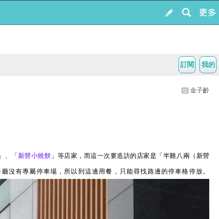
訂閱
我的
金子齡
」、「
新營小燒餅
」等店家，而這一次要造訪的店家是「半雞八兩（新營
餐廳沒有專屬停車場，所以到這邊用餐，只能尋找路邊的停車格停放。