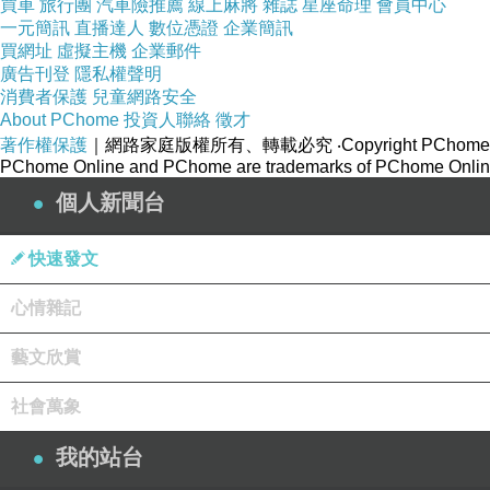
買車
旅行團
汽車險推薦
線上麻將
雜誌
星座命理
會員中心
一元簡訊
直播達人
數位憑證
企業簡訊
買網址
虛擬主機
企業郵件
廣告刊登
隱私權聲明
消費者保護
兒童網路安全
About PChome
投資人聯絡
徵才
著作權保護
｜網路家庭版權所有、轉載必究
‧Copyright PChome
PChome Online and PChome are trademarks of PChome Online
個人新聞台
快速發文
心情雜記
藝文欣賞
社會萬象
我的站台