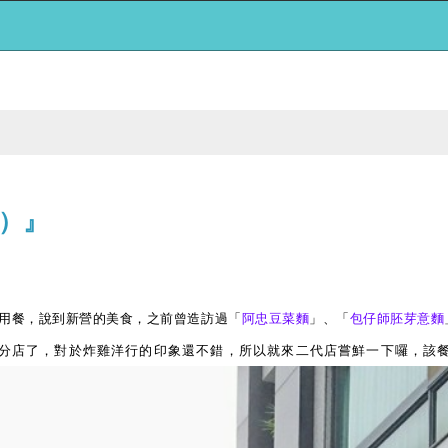
）』
用餐，說到新營的美食，之前曾造訪過「
阿忠豆菜麵
」、「
包仔師胚芽意麵
分店了，對於炸雞洋行的印象還不錯，所以就來二代店嘗鮮一下囉，該