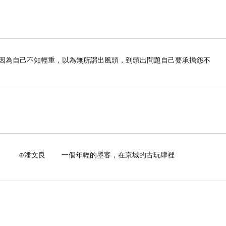
，因為自己不知輕重，以為無所謂出風頭，到頭出問題自己要承擔怨不
個年輕的墨客，在京城的古玩肆裡
又帥氣半雞八兩公仔，歡迎大家來半鷄八兩用餐。