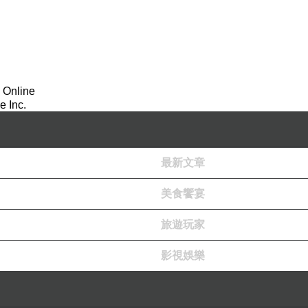
 Online
 Inc.
最新文章
美食饗宴
旅遊玩家
影視娛樂