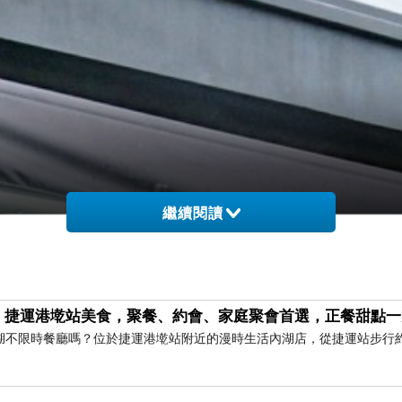
繼續閱讀
｜捷運港墘站美食，聚餐、約會、家庭聚會首選，正餐甜點一
湖不限時餐廳嗎？位於捷運港墘站附近的漫時生活內湖店，從捷運站步行