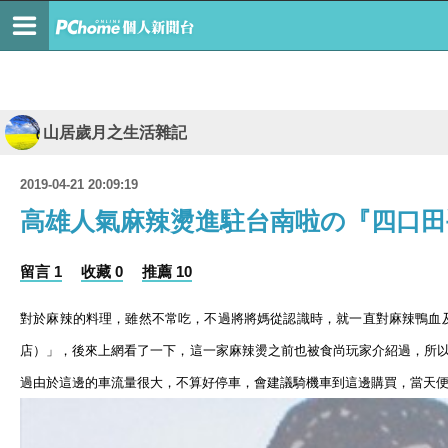
山居歲月之生活雜記
2019-04-21 20:09:19
高雄人氣麻辣燙進駐台南啦の『四口田
留言 1
收藏 0
推薦 10
對於麻辣的料理，雖然不常吃，不過將將媽從認識時，就一直對麻辣鴨血
店）」，後來上網看了一下，這一家麻辣燙之前也被食尚玩家介紹過，所
過由於這邊的車流量很大，不算好停車，會建議騎機車到這邊購買，當天