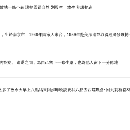
 放牠一條小命 讓牠回歸自然 別殺生，放生 別讓牠進
6日），生於南京市，1949年隨家人來台，1959年赴美深造並取得經濟發展
的答案。 進退之間，為自己留下一條生路，也為他人留下一分餘地
太多了改今天早上八點結果阿姊昨晚說要我八點去西螺農會~回到莿桐都8