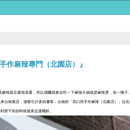
手作麻辣專門（北園店）』
及麻辣臭豆腐很喜愛，所以偶爾就會去吃一下麻辣火鍋或是麻辣燙，前一陣子
以來台南展店，便吸引許多的饕客，台南的「四口田手作麻辣（北園店）」位在
便利用下班的時候過來這邊嚐鮮。