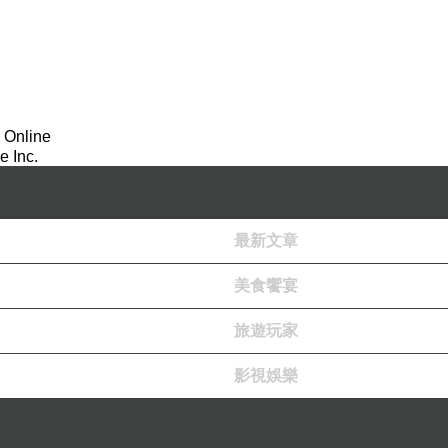
 Online
 Inc.
最新文章
美食饗宴
旅遊玩家
影視娛樂