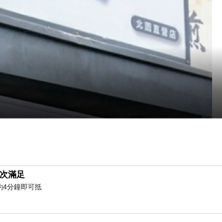
次滿足
約4分鐘即可抵