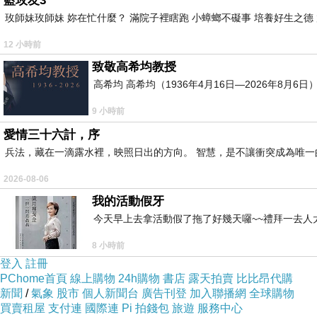
藍玫友3
玫師妹玫師妹 妳在忙什麼？ 滿院子裡瞎跑 小蟑螂不礙事 培養好生之德
12 小時前
致敬高希均教授
高希均 高希均（1936年4月16日—2026年8月
9 小時前
愛情三十六計，序
兵法，藏在一滴露水裡，映照日出的方向。 智慧，是不讓衝突成為唯一
2026-08-06
我的活動假牙
今天早上去拿活動假了拖了好幾天囉~~禮拜一去人
8 小時前
登入
註冊
PChome首頁
線上購物
24h購物
書店
露天拍賣
比比昂代購
新聞
/
氣象
股市
個人新聞台
廣告刊登
加入聯播網
全球購物
買賣租屋
支付連
國際連
Pi 拍錢包
旅遊
服務中心