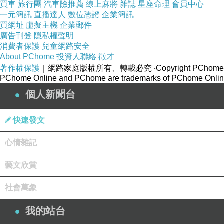
買車
旅行團
汽車險推薦
線上麻將
雜誌
星座命理
會員中心
一元簡訊
直播達人
數位憑證
企業簡訊
買網址
虛擬主機
企業郵件
廣告刊登
隱私權聲明
消費者保護
兒童網路安全
About PChome
投資人聯絡
徵才
著作權保護
｜網路家庭版權所有、轉載必究
‧Copyright PChome
PChome Online and PChome are trademarks of PChome Online
個人新聞台
快速發文
心情雜記
藝文欣賞
社會萬象
我的站台