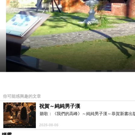
位於台南新化的大目降文創園區，去年才開放參觀，將老舊的日式宿舍群
你可能感興趣的文章
藏、食堂等，而目前最知名的，就是位於日式宿舍群裡的「真心食府」及
祝賀～純純男子漢
品。
聽歌：《我們的高峰》～純純男子漢～恭賀新書出
2026-08-06