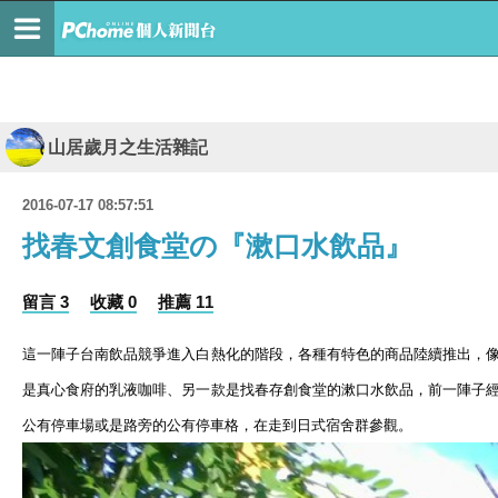
山居歲月之生活雜記
2016-07-17 08:57:51
找春文創食堂の『漱口水飲品』
留言 3
收藏 0
推薦 11
這一陣子台南飲品競爭進入白熱化的階段
，各種有特色的商品陸續推出，
是真心食府的乳液咖啡、另一款是找春存創食堂的漱口水飲品，前一陣子
公有停車場或是路旁的公有停車格，在走到日式宿舍群參觀。