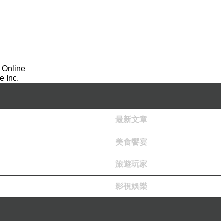
 Online
 Inc.
最新文章
二號官舍」，經復修後成為「找春文創食堂」。
美食饗宴
旅遊玩家
影視娛樂