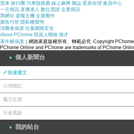
買車
旅行團
汽車險推薦
線上麻將
雜誌
星座命理
會員中心
一元簡訊
直播達人
數位憑證
企業簡訊
買網址
虛擬主機
企業郵件
廣告刊登
隱私權聲明
消費者保護
兒童網路安全
About PChome
投資人聯絡
徵才
著作權保護
｜網路家庭版權所有、轉載必究
‧Copyright PChome
PChome Online and PChome are trademarks of PChome Online
個人新聞台
快速發文
這一個新的日式宿舍群自1922年已興建，乃是日本人「第一代判任官丁種
心情雜記
藝文欣賞
社會萬象
我的站台