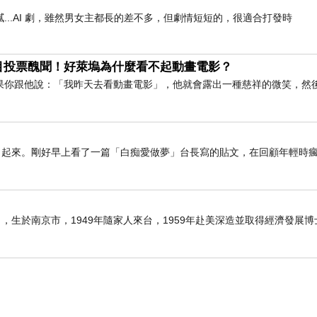
..AI 劇，雖然男女主都長的差不多，但劇情短短的，很適合打發時
目投票醜聞！好萊塢為什麼看不起動畫電影？
果你跟他說：「我昨天去看動畫電影」，他就會露出一種慈祥的微笑，然
了起來。剛好早上看了一篇「白痴愛做夢」台長寫的貼文，在回顧年輕時
6日），生於南京市，1949年隨家人來台，1959年赴美深造並取得經濟發展