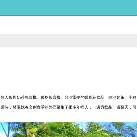
像無人販售奶茶專賣機、優格販賣機、台灣雷夢的蝶豆花飲品、燈泡奶茶、小鮮
經過時，發現找春文創食堂的外面聚集了很多年輕人，一邊買飲品一邊聊天，所