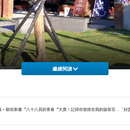
繼續閱讀
及武德殿重新整修之後，整個園區煥然一新，假日吸引許多遊客的參觀，經過
「找春文創食堂」，而這一次要分享的便是「找春文創食堂」，這一家店的特色
版～願你新書〞八十八頁的青春〞大賣！記得你曾經在我的版留言…「好讚