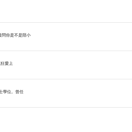
後問你是不是陪小
瘋狂愛上
博士學位。曾任