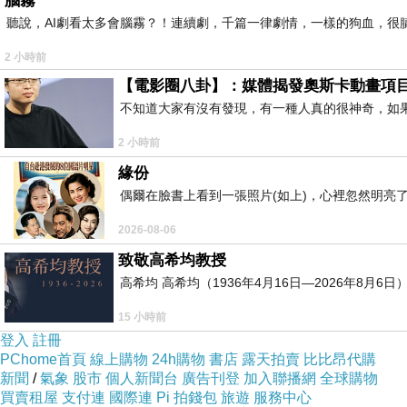
腦霧
聽說，AI劇看太多會腦霧？！連續劇，千篇一律劇情，一樣的狗血，很膩.
2 小時前
【電影圈八卦】：媒體揭發奧斯卡動畫項
不知道大家有沒有發現，有一種人真的很神奇，如
2 小時前
緣份
偶爾在臉書上看到一張照片(如上)，心裡忽然明亮
2026-08-06
致敬高希均教授
高希均 高希均（1936年4月16日—2026年8月
15 小時前
登入
註冊
PChome首頁
線上購物
24h購物
書店
露天拍賣
比比昂代購
新聞
/
氣象
股市
個人新聞台
廣告刊登
加入聯播網
全球購物
買賣租屋
支付連
國際連
Pi 拍錢包
旅遊
服務中心