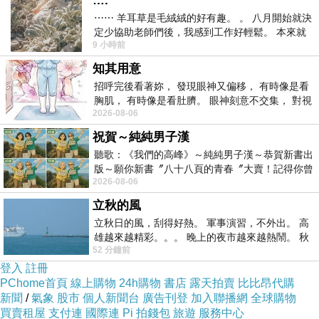
….
⋯⋯ 羊耳草是毛絨絨的好有趣。 。 八月開始就決
定少協助老師們後，我感到工作好輕鬆。 本來就
9 小時前
不是我的工作啊。 真
知其用意
招呼完後看著妳， 發現眼神又偏移， 有時像是看
胸肌， 有時像是看肚臍。 眼神刻意不交集， 對視
2026-08-06
視線不對齊， 讓我很難不
祝賀～純純男子漢
聽歌：《我們的高峰》～純純男子漢～恭賀新書出
版～願你新書〞八十八頁的青春〞大賣！記得你曾
2026-08-06
經在我的版留言…「好讚的圖^^感覺大家
立秋的風
立秋日的風，刮得好熱。 軍事演習，不外出。 高
雄越來越精彩。。。 晚上的夜市越來越熱鬧。 秋
52 分鐘前
天的風刮得很熱 夜遊消暑熱。。。
登入
註冊
PChome首頁
線上購物
24h購物
書店
露天拍賣
比比昂代購
新聞
/
氣象
股市
個人新聞台
廣告刊登
加入聯播網
全球購物
買賣租屋
支付連
國際連
Pi 拍錢包
旅遊
服務中心