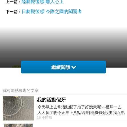
陸劇觀後感-離人心上
上一篇：
日劇觀後感-今際之國的闖關者
下一篇：
繼續閱讀
(悄悄話)
2020-12-03 17:05:23
你可能感興趣的文章
我的活動假牙
今天早上去拿活動假了拖了好幾天囉~~禮拜一去
人太多了改今天早上八點結果阿姊昨晚說要我八點
16 小時前
去西螺農會~回到莿桐都8點半多了