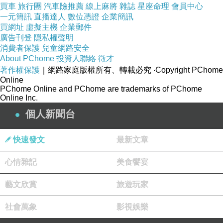
買車
旅行團
汽車險推薦
線上麻將
雜誌
星座命理
會員中心
一元簡訊
直播達人
數位憑證
企業簡訊
買網址
虛擬主機
企業郵件
廣告刊登
隱私權聲明
消費者保護
兒童網路安全
About PChome
投資人聯絡
徵才
著作權保護
｜網路家庭版權所有、轉載必究
‧Copyright PChome
Online
PChome Online and PChome are trademarks of PChome
Online Inc.
個人新聞台
快速發文
最新文章
心情雜記
美食饗宴
藝文欣賞
旅遊玩家
社會萬象
影視娛樂