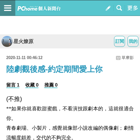
星火燎原
訂閱
我的
2020-11-11 00:46:12
草摩影
陸劇觀後感-約定期間愛上你
留言 1
收藏 0
推薦 0
(不推)
**如果你就喜歡甜蜜戲，不看演技跟劇本的，這就很適合
你。
青春劇場、小製片，感覺就像部小說改編的偶像劇；劇情
流暢度頗差，交代的不夠完全。