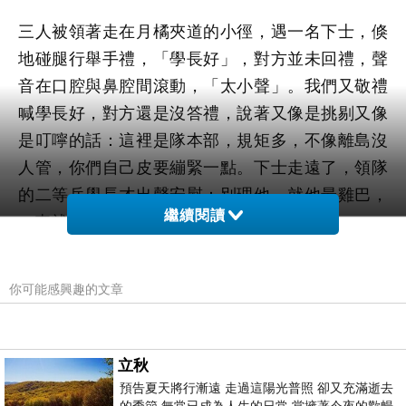
三人被領著走在月橘夾道的小徑，遇一名下士，倏
地碰腿行舉手禮，「學長好」，對方並未回禮，聲
音在口腔與鼻腔間滾動，「太小聲」。我們又敬禮
喊學長好，對方還是沒答禮，說著又像是挑剔又像
是叮嚀的話：這裡是隊本部，規矩多，不像離島沒
人管，你們自己皮要繃緊一點。下士走遠了，領隊
的二等兵學長才出聲安慰：別理他，就他最雞巴，
繼續閱讀
一來就遇上，算你們倒楣。
馬公還是要去的，就在氣象聯隊本部等開往澎湖的
你可能感興趣的文章
航班，一天兩天，航班不來，一週兩週，而航班總
也不來。一開始還懸念著，逐漸地也就安下心了，
隨它去吧，對於不操之在己的事情，我們又能怎麼
立秋
辦呢？不必預期它好，不必預期它壞，彷彿一叢熟
預告夏天將行漸遠 走過這陽光普照 卻又充滿逝去
透了的刺沙蓬，自斷根部，讓風決定它的方向。