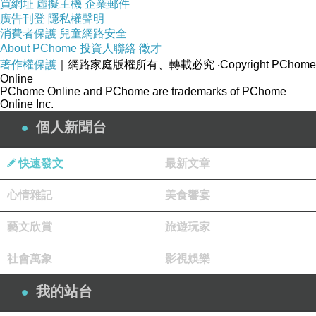
一圈圈鐵蒺藜，不假外出怕沒那麼容易了。
買網址
虛擬主機
企業郵件
廣告刊登
隱私權聲明
消費者保護
兒童網路安全
再往前走到河邊，想像自己是一株迎客松，背往前
About PChome
投資人聯絡
徵才
傾，探頭遠眺，可以眺見臨河有一道斜坡直鑽到河
著作權保護
｜網路家庭版權所有、轉載必究
‧Copyright PChome
床的停機坪，這裡原是一座水上機場，
1937
、昭和
Online
PChome Online and PChome are trademarks of PChome
12
年動工，四年後落成啟用，是台灣僅次於松山機
Online Inc.
場的第二座國際機場，每兩週一個航班，往返於橫
個人新聞台
濱、淡水與盤谷（曼谷），啟用八個月後因日本偷
襲珍珠港，
12
月
12
日停飛。
快速發文
最新文章
心情雜記
美食饗宴
氣象聯隊設在這兒並非偶然，因水上機場上方有座
氣候觀測所，也建於昭和
12
年，最盛時期曾有二十
藝文欣賞
旅遊玩家
多人的編制，現為一人觀測站，日式房舍只剩下了
社會萬象
影視娛樂
地基。
2010
年，這裡由陸軍關渡指揮部裝騎部隊接
手管轄。
我的站台