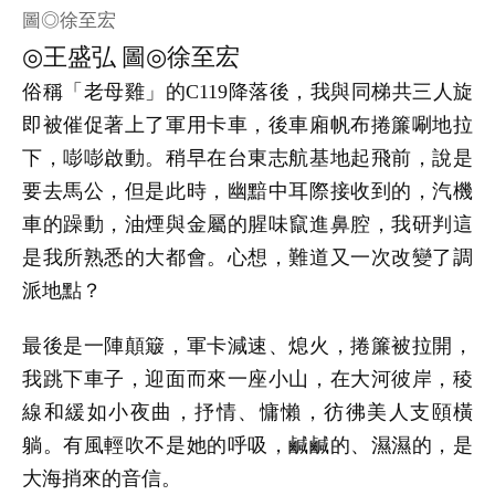
圖◎徐至宏
◎
◎
王盛弘
圖
徐至宏
俗稱「老母雞」的
C119
降落後，我與同梯共三人旋
即被催促著上了軍用卡車，後車廂帆布捲簾唰地拉
下，嘭嘭啟動。稍早在台東志航基地起飛前，說是
要去馬公，但是此時，幽黯中耳際接收到的，汽機
車的躁動，油煙與金屬的腥味竄進鼻腔，我研判這
是我所熟悉的大都會。心想，難道又一次改變了調
派地點？
最後是一陣顛簸，軍卡減速、熄火，捲簾被拉開，
我跳下車子，迎面而來一座小山，在大河彼岸，稜
線和緩如小夜曲，抒情、慵懶，彷彿美人支頤橫
躺。有風輕吹不是她的呼吸，鹹鹹的、濕濕的，是
大海捎來的音信。