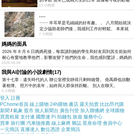
的季節 無常已成為人生的日常 當擁著今夜的歡暢
13 小時前
舒心 轉眼驟成昨日 而明晨 太陽
-
….
⋯⋯ 羊耳草是毛絨絨的好有趣。 。 八月開始就決
氣象聯隊本部位於淡水河畔，一水之隔觀音山與它
定少協助老師們後，我感到工作好輕鬆。 本來就
素面相看。
7 小時前
不是我的工作啊。 真
媽媽的面具
若搭捷運到淡水，總站下車後往河畔走，左手邊大
2026 年 8 月 6 日媽媽死後，每當讀到她的學生和好友寫到其生前如何
排水溝旁有棟高腳屋，木屋殘破，已被棄守，屋前
耐心有愛地教導他們，影響改變了他們的生命，我也感到驚訝，媽媽的
2026-08-06
爛泥巴裡水筆仔叢生，漁舟三兩在那兒也不知是停
我與AI討論的小說劇情(17)
泊或被擱淺了。
第十七章：遺失時代的人 辦公室裡安靜得只剩時鐘聲。 堯禹舜低頭翻
著相簿。 照片中的袁年，始終與人群保持距離。 別人在聊天。
視線往前追蹤，幾幢紅磚建築是英商嘉士洋行倉
4 小時前
登入
註冊
庫，昔日廢園經過整頓，如今屋舍儼然，化身文化
PChome首頁
線上購物
24h購物
書店
露天拍賣
比比昂代購
園區，氣象聯隊就緊鄰著倉庫用同一道矮牆。過去
新聞
/
氣象
股市
個人新聞台
廣告刊登
加入聯播網
全球購物
常有小兵晚飯過後猴子般翻牆進鬧區溜達，趕著晚
買賣租屋
支付連
國際連
Pi 拍錢包
旅遊
服務中心
買車
旅行團
汽車險推薦
線上麻將
雜誌
星座命理
會員中心
點名前現身，值星官並不多加追問，而今牆頭滾著
一元簡訊
直播達人
數位憑證
企業簡訊