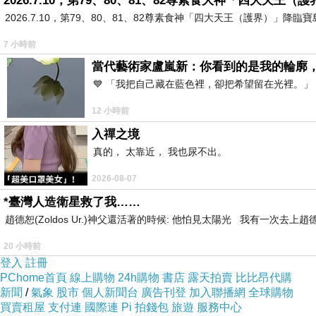
2026.7.10，第79、80、81、82尊素食大神「四大天王
2026.7.10，第79、80、81、82尊素食神「四大天王（護界）」降臨寶島台灣
●
斷袖與斷背
7 小時前
寫於
3/6/06 12:16:01 pm
當代藝術家盧嵐新：你看到的是我的輪廓
💙 「我把自己藏在藍色裡，卻把希望留在光裡。
按
：最近同婚的話題已進入民法或專法承認的討論，翻閱舊文，原來我在
12 小時前
有一次教育部長在立法院被修理，原因是英文程度太差，不
入禪之境
真的， 太靠近， 我也尿不出。
性戀都會被有色眼光看不起，所以上了年紀又沒放過洋的官
2026-08-07
以前斷袖之癖被嗤之以鼻，現在社會卻被李安的「斷背山」
*臺灣人造衛星救了我……
趙德恕(Zoldos Ur.)神父還活著的時候: 他怕見太陽光 我有一次去
《漢書
•
佞幸傳第
•
六十三》
20 小時前
登入
註冊
「
常與上臥起。嘗晝寢，偏藉上袖，上欲起，賢未覺，不欲
PChome首頁
線上購物
24h購物
書店
露天拍賣
比比昂代購
西漢時，董賢是禦史董恭的兒子，在漢哀帝劉欣還是太子時
新聞
/
氣象
股市
個人新聞台
廣告刊登
加入聯播網
全球購物
隨身侍從。從此對他日益寵愛，同車而乘，同榻而眠。
買賣租屋
支付連
國際連
Pi 拍錢包
旅遊
服務中心