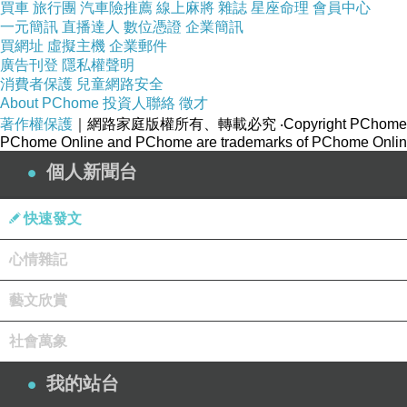
買車
旅行團
汽車險推薦
線上麻將
雜誌
星座命理
會員中心
董賢不僅長得像美女，言談舉止也十足地像女人，「性柔和
一元簡訊
直播達人
數位憑證
企業簡訊
忍驚醒董賢，隨手拔劍割斷了衣袖。後人將同性戀稱為「斷
買網址
虛擬主機
企業郵件
廣告刊登
隱私權聲明
消費者保護
兒童網路安全
可見斷袖說的也是男人的同性戀。不過比起古人隱晦的斷袖
About PChome
投資人聯絡
徵才
著作權保護
｜網路家庭版權所有、轉載必究
‧Copyright PChome
本能」或「性主動」的動物，所以柏拉圖式的精神戀愛通常
PChome Online and PChome are trademarks of PChome Online
人世界，弱者被雞姦或當成女人發洩性慾的強暴行為，新聞
個人新聞台
也許有人會說：「廢話！連保守的英國都已立法同意同性戀
快速發文
這沒什麼好奇怪的，有娘娘腔的男人，沙文主義當然也是男
心情雜記
性戀只能被限定在合法或消極接納而已；反同性戀的情結成
藝文欣賞
社會萬象
我的站台
屈原訪問記
上一篇：