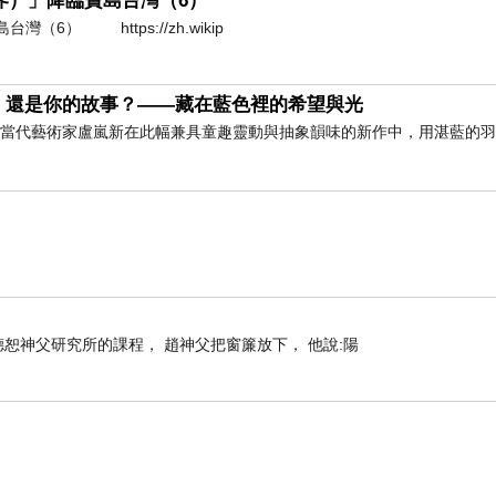
（護界）」降臨寶島台灣（6）
（6） https://zh.wikip
，還是你的故事？——藏在藍色裡的希望與光
」 當代藝術家盧嵐新在此幅兼具童趣靈動與抽象韻味的新作中，用湛藍的
鄉村部落格時代，就藉李安斷臂山得奬發表過看法，文中的討論現在讀來亦不失
懂什麼叫「
Tom boy
」
(
女同性戀者中扮演男人角色的「男人婆」
員不知道什麼叫「
Tom boy
」？也就不足為奇了。
炒得漫天價響，斷背與斷袖到底一不一樣呢？男人對於這種特殊
上趙德恕神父研究所的課程， 趙神父把窗簾放下， 他說:陽
動賢，乃斷袖而起。
」
曾當過太子舍人。就是這一瞥，哀帝忽然發現，幾年不見，董賢