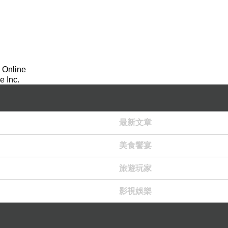
」、「善為媚」。哀帝對董賢的愛之深，可用一個例子來說明。
袖之癖」，便是源出於此。
之癖，現代的斷臂可就大膽而開放得多了！
(
不只是切斷袖子的
 Online
只能見容於女同性戀，在男同性戀之中要靠感情昇華來維繫恐怕
 Inc.
時有所聞。在社會活動中，男同性戀則不易被真心接受。男同性
婚姻有效了，這個話題還有什麼好討論的？」；但有的男人可能
最新文章
人的潛在意識之一。不過世上既然有男女的性別差異，除非意圖
美食饗宴
為主流意識也就不足為奇了。
旅遊玩家
影視娛樂