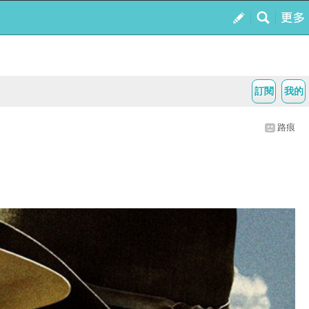
訂閱
我的
路痕