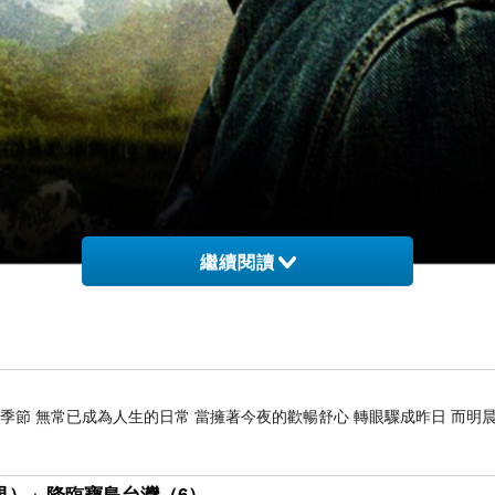
繼續閱讀
季節 無常已成為人生的日常 當擁著今夜的歡暢舒心 轉眼驟成昨日 而明晨