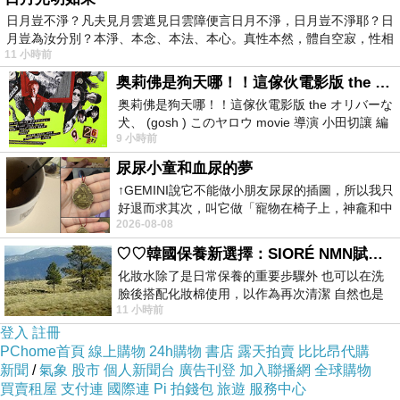
日月豈不淨？凡夫見月雲遮見日雲障便言日月不淨，日月豈不淨耶？日
月豈為汝分別？本淨、本念、本法、本心。真性本然，體自空寂，性相
11 小時前
奥莉佛是狗天哪！！這傢伙電影版 the オリバーな犬、 (gosh ) このヤロウ movie
奥莉佛是狗天哪！！這傢伙電影版 the オリバーな
犬、 (gosh ) このヤロウ movie 導演 小田切讓 編
9 小時前
劇: 小田切讓 主演: 小田切讓
尿尿小童和血尿的夢
↑GEMINI說它不能做小朋友尿尿的插圖，所以我只
好退而求其次，叫它做「寵物在椅子上，神龕和中
這父女倆ㄚ，到了目的地先抓怪，因為在車上妹
2026-08-08
年人臉孔」的畫了。 六月底
妹說要抓，我們一直說沒有怪啦~
♡♡韓國保養新選擇：SIORÉ NMN賦活泡泡化妝水♡♡
阿就真的沒有ㄚ，所以就定位後妹妹馬上要求要
化妝水除了是日常保養的重要步驟外 也可以在洗
臉後搭配化妝棉使用，以作為再次清潔 自然也是
抓一隻~抓完再餵魚，
11 小時前
我的保養必備品項 不過，我對於化妝
登入
註冊
PChome首頁
線上購物
24h購物
書店
露天拍賣
比比昂代購
新聞
/
氣象
股市
個人新聞台
廣告刊登
加入聯播網
全球購物
買賣租屋
支付連
國際連
Pi 拍錢包
旅遊
服務中心