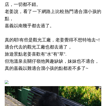
店，一切都不錯。
老姜說，看了一下網路上比較熱門適合溜小孩的
點，
嘉義以南幾乎都去過了。
真的耶!有些是觀光工廠，老姜覺得不想特地去~!
適合代去的觀光工廠也都去過了，
旅遊景點老姜喜歡有"水"有"草".
但泡溫泉去關仔嶺他興趣缺缺，妹妹也不適合，
真的嘉義以難適合溜小孩的點都差不多了~