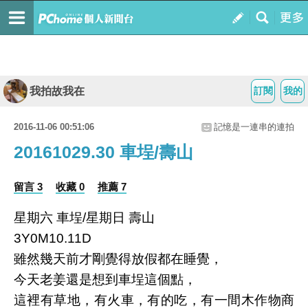
我拍故我在
訂閱
我的
2016-11-06 00:51:06
記憶是一連串的連拍
20161029.30 車埕/壽山
留言 3
收藏 0
推薦 7
星期六
車埕
/
星期日
壽山
3Y0M10.11D
雖然幾天前才剛覺得放假都在睡覺，
今天老姜還是想到車埕這個點，
這裡有草地，有火車，有的吃，有一間木作物商