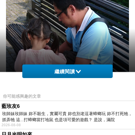
繼續閱讀
你可能感興趣的文章
藍玫友6
玫師妹玫師妹 妳不殺生，實屬可貴 妳也別老逗著蟑螂玩 妳不打死牠，
抓弄牠 這...打蟑螂當打地鼠 也是項可愛的遊戲？ 是說，滿院
2026-08-08
日月光明如來