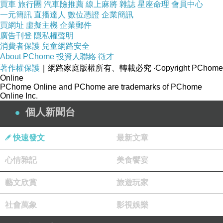
買車
旅行團
汽車險推薦
線上麻將
雜誌
星座命理
會員中心
一元簡訊
直播達人
數位憑證
企業簡訊
買網址
虛擬主機
企業郵件
廣告刊登
隱私權聲明
消費者保護
兒童網路安全
About PChome
投資人聯絡
徵才
著作權保護
｜網路家庭版權所有、轉載必究
‧Copyright PChome
Online
PChome Online and PChome are trademarks of PChome
Online Inc.
個人新聞台
快速發文
最新文章
心情雜記
美食饗宴
藝文欣賞
旅遊玩家
社會萬象
影視娛樂