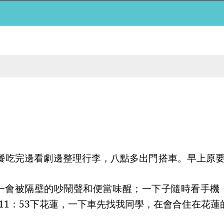
餐吃完邊看劇邊整理行李，八點多出門搭車。早上原
一會被隔壁的吵鬧聲和便當味醒；一下子隨時看手機
11
：
53
下花蓮，一下車先找我同學，在會合住在花蓮