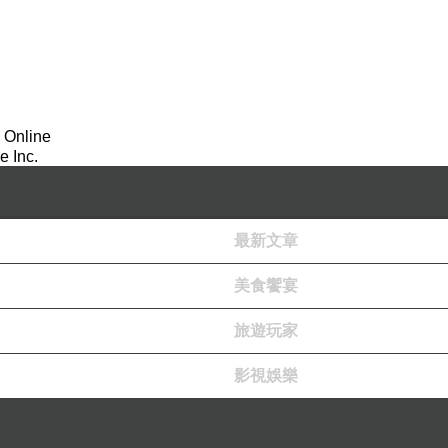
 Online
 Inc.
最新文章
美食饗宴
旅遊玩家
影視娛樂
的火鍋店，她說：「花蓮的火鍋都很一般」。此時她