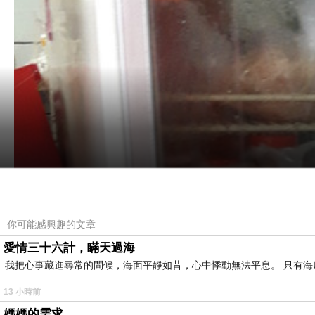
你可能感興趣的文章
愛情三十六計，瞞天過海
我把心事藏進尋常的問候，海面平靜如昔，心中悸動無法平息。 只有
13 小時前
媽媽的需求