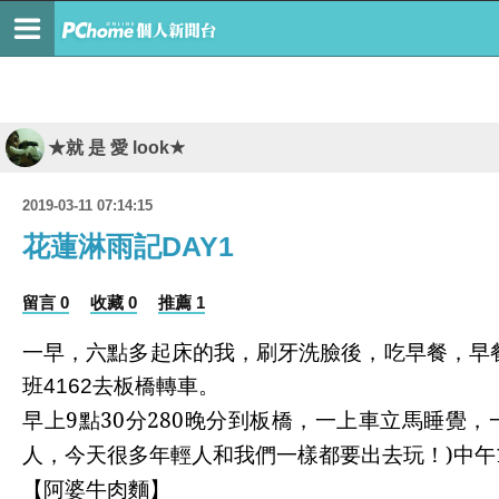
★就 是 愛 look★
2019-03-11 07:14:15
花蓮淋雨記DAY1
留言 0
收藏 0
推薦 1
一早，六點多起床的我，刷牙洗臉後，吃早餐，早
班
4162
去板橋轉車。
早上
9
點
30
分
280
晚分到板橋，一上車立馬睡覺，
人，今天很多年輕人和我們一樣都要出去玩！
)
中午
【阿婆牛肉麵】