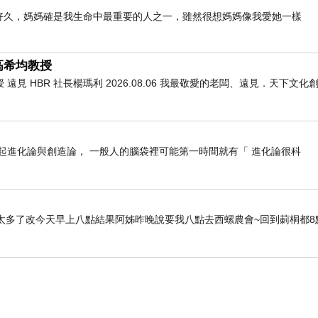
列好久好久，媽媽確是我生命中最重要的人之一，雖然很想媽媽像我愛她一樣
高希均教授
 HBR 社長楊瑪利 2026.08.06 我最敬愛的老闆、遠見．天下文
 _ 一提起進化論與創造論， 一般人的腦袋裡可能第一時間就有「 進化論很科
太多了改今天早上八點結果阿姊昨晚說要我八點去西螺農會~回到莿桐都8