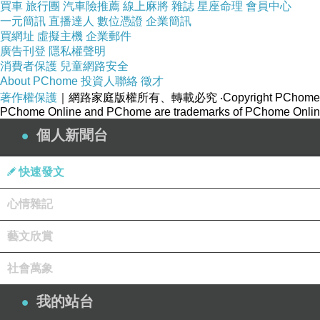
買車
旅行團
汽車險推薦
線上麻將
雜誌
星座命理
會員中心
一元簡訊
直播達人
數位憑證
企業簡訊
買網址
虛擬主機
企業郵件
廣告刊登
隱私權聲明
消費者保護
兒童網路安全
About PChome
投資人聯絡
徵才
著作權保護
｜網路家庭版權所有、轉載必究
‧Copyright PChome
PChome Online and PChome are trademarks of PChome Online
個人新聞台
快速發文
心情雜記
藝文欣賞
社會萬象
我的站台
中午的我們真的很餓也很冷，詢問小君是否有好吃