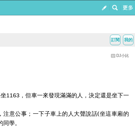
訂閱
我的
DJ小比
要坐
1163
，但車一來發現滿滿的人，決定還是坐下一
，注意公事；一下子車上的人大聲說話
(
坐這車廂的
的同學。