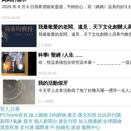
2026 年 8 月 6 日我希望能有靈感，平靜的心，寫《媽媽》這系
2026-08-06
我最敬愛的老闆、遠見．天下文化創辦人
我最敬愛的老闆、遠見．天下文化創辦人高希均教授 遠見
2 小時前
科學/ 聖經 /人生 .....
哈，怪盜基德也在研究這本書～ _ _ _ _ _ _
2026-08-06
我的活動假牙
今天早上去拿活動假了拖了好幾天囉~~禮拜一去人
21 小時前
登入
註冊
PChome首頁
線上購物
24h購物
書店
露天拍賣
比比昂代購
新聞
/
氣象
股市
個人新聞台
廣告刊登
加入聯播網
全球購物
買賣租屋
支付連
國際連
Pi 拍錢包
旅遊
服務中心