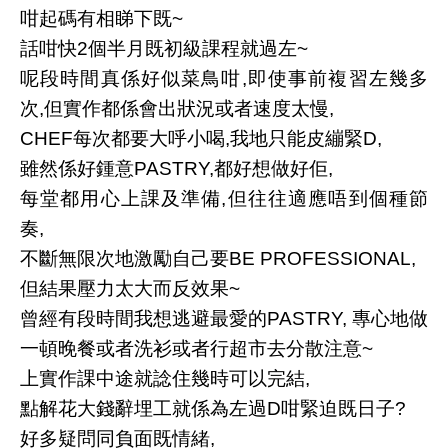
咁起碼有相睇下既~
話咁快2個半月既初級課程就過左~
呢段時間真係好似菜鳥咁,即使事前複習左幾多
次,但實作都係會出狀況或者速度太慢,
CHEF每次都要大呼小喝,我地只能皮繃緊D,
雖然係好鍾意PASTRY,都好想做好佢,
每堂都用心上課及準備,但往往適應唔到個種節
奏,
不斷無限次地激勵自己要BE PROFESSIONAL,
但結果壓力太大而反效果~
曾經有段時間我想逃避最愛的PASTRY, 專心地做
一頓晚餐或者洗衫或者行超市去分散注意~
上實作課中途就諗住幾時可以完結,
點解花大錢辭埋工就係為左過D咁緊迫既日子?
好多疑問同負面既情緒,