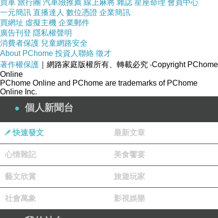
買車
旅行團
汽車險推薦
線上麻將
雜誌
星座命理
會員中心
只好搬出黎, 又好機緣巧合下遇到呢間屋,
一元簡訊
直播達人
數位憑證
企業簡訊
買網址
虛擬主機
企業郵件
咁就順著走吧~
廣告刊登
隱私權聲明
初級既朋友離開左, 有時都覺得幾悶,
消費者保護
兒童網路安全
About PChome
投資人聯絡
徵才
放假都提唔起勁到處走,
著作權保護
｜網路家庭版權所有、轉載必究
‧Copyright PChome
又開始宅宅生活~
Online
PChome Online and PChome are trademarks of PChome
Online Inc.
個人新聞台
Pierre Herme. J'adore
上一篇：
快速發文
最新文章
Ile de Noirmoutier
下一篇：
心情雜記
美食饗宴
藝文欣賞
旅遊玩家
社會萬象
影視娛樂