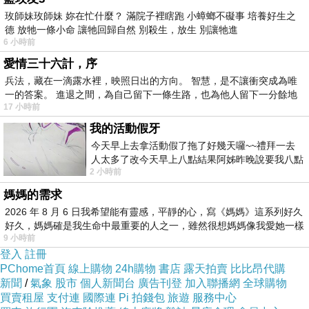
旅行休息放鬆既日子已過去,
玫師妹玫師妹 妳在忙什麼？ 滿院子裡瞎跑 小蟑螂不礙事 培養好生之
德 放牠一條小命 讓牠回歸自然 別殺生，放生 別讓牠進
接落黎中級課程開始,
6 小時前
係初級時流既眼淚,緊張, 壓力, 領悟令到自己成
愛情三十六計，序
長,
兵法，藏在一滴露水裡，映照日出的方向。 智慧，是不讓衝突成為唯
一的答案。 進退之間，為自己留下一條生路，也為他人留下一分餘地
中級開始又多左好多新臉孔, 有之前讀完
17 小時前
INTERSIVE既同學,
我的活動假牙
都有D可能之前讀完初級隔一輪再黎既,
今天早上去拿活動假了拖了好幾天囉~~禮拜一去
而實作課既同學仔只有一個以前同班,其他既一概
人太多了改今天早上八點結果阿姊昨晚說要我八點
2 小時前
去西螺農會~回到莿桐都8點半多了
唔熟,
媽媽的需求
今日第一次實作已感受到新組員既快手速度,
2026 年 8 月 6 日我希望能有靈感，平靜的心，寫《媽媽》這系列好久
也許係佢地身上我可以訓練到自己速度, 起碼唔
好久，媽媽確是我生命中最重要的人之一，雖然很想媽媽像我愛她一樣
9 小時前
好次次包尾~哈~
登入
註冊
再努力D喇~
PChome首頁
線上購物
24h購物
書店
露天拍賣
比比昂代購
新聞
最近剛搬左家, 其實好鍾意宿舍生活, 可惜已經無
/
氣象
股市
個人新聞台
廣告刊登
加入聯播網
全球購物
買賣租屋
支付連
國際連
Pi 拍錢包
旅遊
服務中心
位,