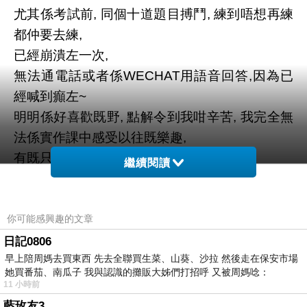
尤其係考試前, 同個十道題目搏鬥, 練到唔想再練
都仲要去練,
已經崩潰左一次,
無法通電話或者係WECHAT用語音回答,因為已
經喊到癲左~
明明係好喜歡既野, 點解令到我咁辛苦, 我完全無
法係實作課中感受以往既樂趣,
有既只係想快D KO同完結既諗法,
繼續閱讀
咁樣既我, 仲可以點樣走落去?
好彩崩左之後收拾番心情, 考試時表現都OK,
C'est fini!同CHEF講出呢句個陣真係淚飆~
你可能感興趣的文章
內心好激動連相都無影到, 但MOKA呢個蛋糕, 我
日記0806
早上陪周媽去買東西 先去全聯買生菜、山葵、沙拉 然後走在保安市場
會好好記住~將來會做出更好和屬於我的你~
她買番茄、南瓜子 我與認識的攤販大姊們打招呼 又被周媽唸：
係考完試回家清洗制服個刻, 我覺得自己真係好
11 小時前
鍾意做PASTRY~
藍玫友3