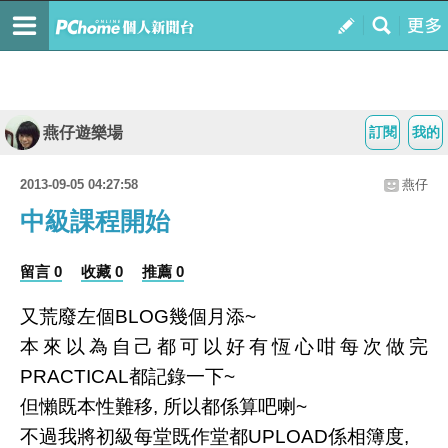
燕仔遊樂場
訂閱
我的
2013-09-05 04:27:58
燕仔
中級課程開始
留言 0
收藏 0
推薦 0
又荒廢左個BLOG幾個月添~
本來以為自己都可以好有恆心咁每次做完
PRACTICAL都記錄一下~
但懶既本性難移, 所以都係算吧喇~
不過我將初級每堂既作堂都UPLOAD係相簿度,