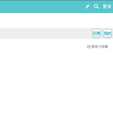
訂閱
我的
善良小惡魔