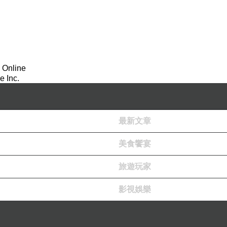
 Online
 Inc.
最新文章
美食饗宴
旅遊玩家
影視娛樂