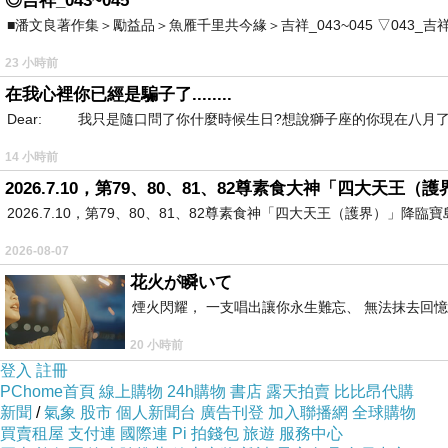
◎吉祥_043~045
■潘文良著作集＞勵益品＞魚雁千里共今緣＞吉祥_043~045 ▽043_吉祥。2006.0
23 小時前
在我心裡你已經是騙子了........
很平價，不貴。(要貴的也是有
Dear: 我只是隨口問了你什麼時候生日?想說獅子座的你現在八月了
但.........不用吃到那價位。
14 小時前
2026.7.10，第79、80、81、82尊素食大神「四大天王
2026.7.10，第79、80、81、82尊素食神「四大天王（護界）」降臨寶島台灣
2026-08-07
花火が瞬いて
煙火閃耀， 一支唱出讓你永生難忘、 無法抹去回
20 小時前
登入
註冊
PChome首頁
線上購物
24h購物
書店
露天拍賣
比比昂代購
新聞
/
氣象
股市
個人新聞台
廣告刊登
加入聯播網
全球購物
買賣租屋
支付連
國際連
Pi 拍錢包
旅遊
服務中心