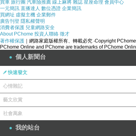
買車
旅行團
汽車險推薦
線上麻將
雜誌
星座命理
會員中心
一元簡訊
直播達人
數位憑證
企業簡訊
買網址
虛擬主機
企業郵件
廣告刊登
隱私權聲明
消費者保護
兒童網路安全
About PChome
投資人聯絡
徵才
著作權保護
｜網路家庭版權所有、轉載必究
‧Copyright PChome
PChome Online and PChome are trademarks of PChome Online
個人新聞台
快速發文
心情雜記
藝文欣賞
社會萬象
我的站台