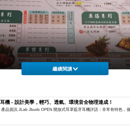
繼續閱讀
耳罩藍牙耳機 - 設計美學，輕巧、透氣、環境音全物理達成！
耳機 產品資訊 JLab Jbuds OPEN 開放式耳罩藍牙耳機評語：非常有特色