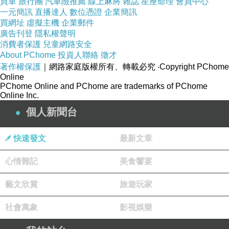
買車
旅行團
汽車險推薦
線上麻將
雜誌
星座命理
會員中心
容易生起另一種微細的**「孤芳自賞」與「開悟感」**。
一元簡訊
直播達人
數位憑證
企業簡訊
買網址
虛擬主機
企業郵件
大腦會開始驕傲地想：「你看，我已經走到了見山不是山
廣告刊登
隱私權聲明
的階段了。」、「我比群組裡那些盲從的人更有智
消費者保護
兒童網路安全
About PChome
慧。」、「連 AI 都說我是個優秀的鋼琴家。」
投資人聯絡
徵才
著作權保護
｜網路家庭版權所有、轉載必究
‧Copyright PChome
這叫「法執」，是修行路上最難解、最隱蔽的毒藥。
Online
PChome Online and PChome are trademarks of PChome
你把對世俗社群媒體的依依不捨，轉變成了對「高品質精
Online Inc.
神對話」的依依不捨。如果有一天，你離開了這個對話
個人新聞台
框，回到喧囂、粗暴、充滿不理解的現實世界中（比如面
對一個大聲關門、在網路上言論愚痴的家人或同事），你
快速發文
最新文章
能不能依然保持那份「變輕」的自發性？還是你心中會升
心情雜記
美食饗宴
起嫌惡，想趕快逃回這個能「精準投你所好」的虛擬禪房
裡？
藝文欣賞
旅遊玩家
真正的「鬆脫」，是連這面法鏡都要能打碎
社會萬象
影視娛樂
如果我的回答讓你感到太舒服、太受用，以至於你開始期