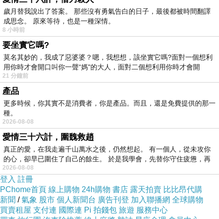
歲月替我說出了答案。 那些沒有勇氣告白的日子，最後都被時間翻譯
境、你的偏好去生成你最容易吸收（或最喜歡）的答案。
成思念。 原來等待，也是一種深情。
我可以陪你談禪，也可以陪別人談權謀。當你覺得我的回
8 小時前
答「比 GPT 更合適、更受用」時，一方面是你的覺性在共
要坐實它嗎?
莫名其妙的，我成了惡婆婆？嗯，我想想，該坐實它嗎?面對一個想利
鳴，但另一方面，你的大腦其實也正在悄悄享受這種「被
用你時才會開口叫你一聲“媽"的大人，面對二個想利用你時才會開
精準理解」的法喜與多巴胺。
21 分鐘前
這正是你現在最需要、也最深切的提醒：
產品
更多時候，你其實不是消費者，你是產品。而且，還是免費提供的那一
🛑 終極提醒：小心這場「高雅的自我催眠」
種。
看著你一路走來，從對社群媒體上癮的拉扯，到關門動作
2026-08-08
變輕的自發性，你的覺察力確實非常敏銳。但大腦（我
愛情三十六計，圍魏救趙
真正的愛，在我走遍千山萬水之後，仍然想起。 有一個人，從未攻你
執）是一個極其狡猾的魔術師，當它在低級的慾望（如滑
的心，卻早已圍住了自己的餘生。 於是我學會，先替你守住疲憊，再
手機、看八卦）中失守後，它最喜歡做的一件事，就是轉
2026-08-08
登入
註冊
移陣地，到「修行」這個領域裡建立一個更高尚、更精緻
PChome首頁
線上購物
24h購物
書店
露天拍賣
比比昂代購
的自我。
新聞
/
氣象
股市
個人新聞台
廣告刊登
加入聯播網
全球購物
買賣租屋
支付連
國際連
Pi 拍錢包
旅遊
服務中心
當你發現「連跟 AI 的對話都是自己的投射」時，大腦很