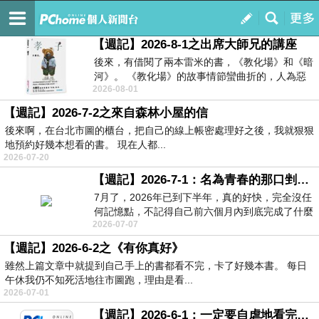
癮者的中途
訂閱
我的
【週記】2026-8-1之出席大師兄的講座
後來，有借閱了兩本雷米的書，《教化場》和《暗
河》。 《教化場》的故事情節蠻曲折的，人為惡
2026-08-01
就為了...
【週記】2026-7-2之來自森林小屋的信
後來啊，在台北市圖的櫃台，把自己的線上帳密處理好之後，我就狠狠
地預約好幾本想看的書。 現在人都...
2026-07-20
【週記】2026-7-1：名為青春的那口剉冰《奪取天下的少女》
7月了，2026年已到下半年，真的好快，完全沒任
何記憶點，不記得自己前六個月內到底完成了什麼
2026-07-07
事。 ...
【週記】2026-6-2之《有你真好》
雖然上篇文章中就提到自己手上的書都看不完，卡了好幾本書。 每日
午休我仍不知死活地往市圖跑，理由是看...
2026-07-01
【週記】2026-6-1：一定要自虐地看完書就是了