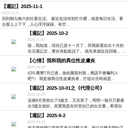
【週記】2025-11-1
2025-11-11
回到朝九晚六的社畜生活。 最近也沒特別忙什麼，就是每日生活。看
台股上上下下，人心浮浮躁躁。有空...
【週記】2025-10-2
2025-11-01
咳，我知道，現在已是十一月了，而我卻還在出十月的
生活週記文，實在有點延誤了。 就先來個近況回報 。...
【心情】我和我的異位性皮膚炎
2025-10-20
(OS:農曆7月已過，放此圖當封面，應該不會嚇到人
吧?） 我是個異位性皮膚炎者，打從出生時就是...
【週記】 2025-10-01之《代理公司》
2025-10-07
這個9月竟然出了4篇文，又失算了，明明一個月只要產
出3篇文就好。其實我是在控管自己的出文量，希望自
己...
【週記】2025-9-2
2025-09-23
前天我終開口跟長官表示請辭之意，所以這幾天開始又