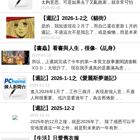
太夠意思。可是如果去了又亂敗家，就非常可怕
2026-02-06
了，家中光是花...
【週記】2026-1-2之《貓街》
是的，我知道現在２月了，而自己還在更新１月的
週記。不過這次不是我忘了，或是偷懶，而是本來
2026-02-02
30日打好的...
【書蟲】看書與人生，很像-《乩身》
2026-01-18
所以，上週就完成了今年的第一本英文故事書閱讀進帳
XＤＤ，太狡詐了。 現在我手邊真的是書滿為患，...
【週記】2026-1-1之《愛麗斯夢遊記》
2026-01-12
進入2026年1月了，工作三個月，表現差強人意，不過
人和很重要。 也許是要過年了，為去舊佈新，...
【週記】2025-12-2
2025-12-31
2025年的12月之後，就是2026年了。 除了感恩可以平
安地度過這一年之外，就是對未來的一年有所...
【生活】只愛舊衣服