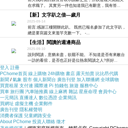
在求職了。 其實另一伴也知道我已有辭意，我有答...
【新】文字趴之借—歲月
2025-09-14
前言:感謝三樓開辦此趴。 既然已報名參加了此文字趴，
總是要寫篇文來濫竽充數一下。 -...
【生活】閱讀的週邊商品
2025-09-10
說到閱讀，意猶未盡，欲罷不能。 不知道是否有來敝台
一訪的看倌，是否也正好是位熱衷閱讀之人?所好...
登入
註冊
PChome首頁
線上購物
24h購物
書店
露天拍賣
比比昂代購
新聞
/
氣象
股市
個人新聞台
廣告刊登
加入聯播網
全球購物
買賣租屋
支付連
國際連
Pi 拍錢包
旅遊
服務中心
買車
旅行團
汽車險推薦
線上麻將
雜誌
星座命理
會員中心
一元簡訊
直播達人
數位憑證
企業簡訊
買網址
虛擬主機
企業郵件
廣告刊登
隱私權聲明
消費者保護
兒童網路安全
About PChome
投資人聯絡
徵才