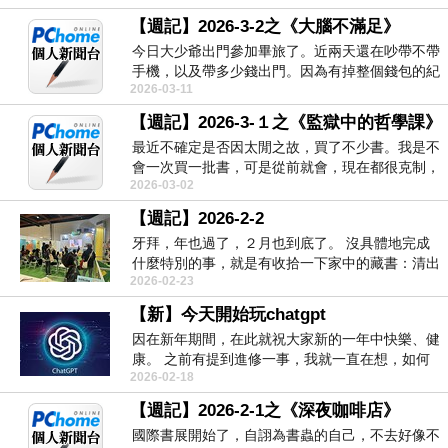
【週記】2026-3-2之《大腦不滿足》
今日大少爺出門參加畢旅了。近兩天還在吵帶不帶
手機，以及帶多少錢出門。因為有掉整個錢包的紀
2026-03-11
錄，所以基本...
【週記】2026-3-１之《監獄中的哲學課》
最近不確定是否因太閒之故，買了不少書。我是不
會一次買一批書，可是從前就會，現在都很克制，
2026-03-02
就是至多一本...
【週記】2026-2-2
牙拜，年也過了，２月也到底了。 沒具體地完成
什麼特別的事，就是有收拾一下家中的藏書：清出
2026-02-23
很大可...
【新】今天開始玩chatgpt
因在新年期間，在此就祝大家新的一年中快樂、健
康。 之前有提到進修一事，我就一直在想，如何
2026-02-18
可以找...
【週記】2026-2-1之《深夜咖啡店》
國際書展開始了，自詡為書蟲的自己，不去好像不