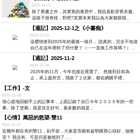
2025-12-27
除了舊書之外，其實舊的東西中，我也喜歡穿舊衣服。
這樣子很奇怪，對吧?其實本來我以為大家都跟我...
【週記】2025-12-1之《小書痴》
2025-12-11
這麼快便到2025年的最後一個月 。說真的，完全不知道
自己在這年裡幹了些什麼？（⋯一直換工作算嗎？）...
【週記】2025-11-2
2025-11-30
2025年的11月，今年也接近尾聲了。 然後到目前為
止，承上篇所言，我敗了２次家，都在網購手禮...
【工作】-文
2025-11-30
很心虛地回顧手上的記事本，上面記錄了自己今年２０２５年的一些
事。除了塗鴉，就是佳文好句，最多數的就是...
【心情】萬惡的慾望-雙11
2025-11-17
近幾年都在夯的雙11，剁手節，大家是否都有趁勢購買心頭好，撿便
宜？ 我沒有。可是仍是被燒到了，...