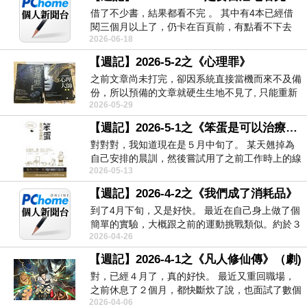
借了不少書，結果都看不完 。 其中有4本已經借
閱三個月以上了，仍卡在百頁前，有點看不下去
2026-06-18
。可是卻...
【週記】2026-5-2之《心理罪》
之前文章尚未打完，卻因系統直接當機而來不及備
份，所以預備的文章就硬生生地不見了, 只能重新
2026-05-29
再來寫篇。...
【週記】2026-5-1之《笨蛋是可以治療的》
對對對，我知道現在是５月中旬了。 某天翹掉為
自己安排的晨訓，然後嘗試用了之前工作時上的線
2026-05-13
上課程...
【週記】2026-4-2之《我們成了消耗品》
到了4月下旬，又是好快。 最近在自己身上做了個
簡單的實驗，大概跟之前的運動挑戰類似。約於３
2026-04-26
月底...
【週記】2026-4-1之《凡人修仙傳》（劇)
對，已經４月了，真的好快。 最近又重回職場，
之前休息了２個月，都快斷炊了說，也面試了數個
2026-04-06
職缺。...