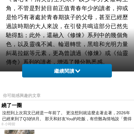
角，不管是對於目前正值青春年少的讀者，抑或
是恰巧有著處於青春期孩子的父母，甚至已經歷
過該時期的大人來說，在引發共鳴這部分已然先
馳得點；此外，還融入《修煉》系列中的幾個角
色，以及靈魂不滅、輪迴轉世，黑暗和光明力量
糾葛拉鋸等元素，更為曾讀過《修煉》或《仙靈
傳奇》系列的讀者，增添了幾分熟悉感。
繼續閱讀
倘若以為這樣的熟悉感，就是全書的焦點所在，
那可是大錯特錯，作者意欲讀者關注的，其實是
你可能感興趣的文章
內心深處，情節發展的舖陳也緊扣其上的，關於
繞了一圈
心理層面的起伏變化，及其帶來的影響，於是身
沒想到上次寫文已經是一年前了。 更沒想到就這麼走著走著，2026年
為讀者的我們，非但不用多費神，就能讀到攸關
已經來到了Q3的8月。 那天和好友You約吃飯，有些難為情地說「覺得
心情、感覺、情緒等等的字句，對於不同角色的
8 小時前
….
掙扎、矛盾，憤怒、傷痛等等也更能感同身受，