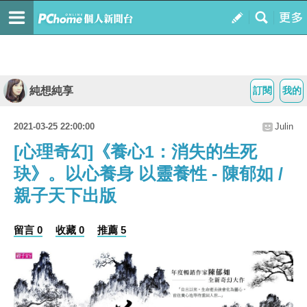
純想純享
訂閱
我的
2021-03-25 22:00:00
Julin
[心理奇幻]《養心1：消失的生死
玦》。以心養身 以靈養性 - 陳郁如 /
親子天下出版
留言 0
收藏 0
推薦 5