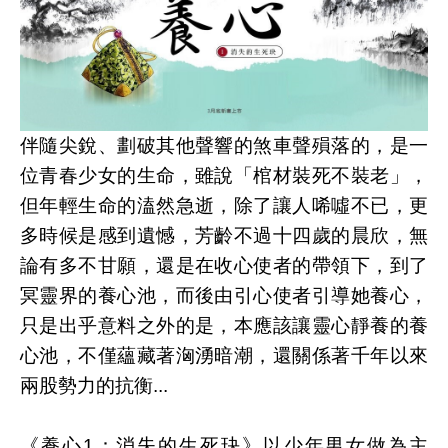
伴隨尖銳、劃破其他聲響的煞車聲殞落的，是一
位青春少女的生命，雖說「棺材裝死不裝老」，
但年輕生命的溘然急逝，除了讓人唏噓不已，更
多時候是感到遺憾，芳齡不過十四歲的晨欣，無
論有多不甘願，還是在收心使者的帶領下，到了
冥靈界的養心池，而後由引心使者引導她養心，
只是出乎意料之外的是，本應該讓靈心靜養的養
心池，不僅蘊藏著洶湧暗潮，還關係著千年以來
兩股勢力的抗衡...
《養心1：消失的生死玦》以少年男女做為主