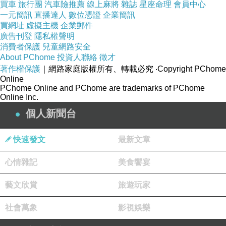
由晨欣的意外身亡開始，透過其靈心養心的過
買車
旅行團
汽車險推薦
線上麻將
雜誌
星座命理
會員中心
一元簡訊
直播達人
數位憑證
企業簡訊
程，慢慢納入相關人事物，佐以不少內心思緒的
買網址
虛擬主機
企業郵件
著墨，讓時而待在冥靈界，時而又回到物人界的
廣告刊登
隱私權聲明
讀者，經歷思念、擔憂、背叛、恐懼等等情緒的
消費者保護
兒童網路安全
About PChome
投資人聯絡
徵才
轉變，最後獲得成長，這本書雖然立意上有一定
著作權保護
｜網路家庭版權所有、轉載必究
‧Copyright PChome
的深度，讀起來卻不會覺得艱澀難懂，讀完後還
Online
PChome Online and PChome are trademarks of PChome
一再地回味。
Online Inc.
個人新聞台
從《修煉》到《仙靈傳奇》系列，不僅孩子著
迷，就連大人也愛不釋手，作者精心撰寫具獨特
快速發文
最新文章
東方奇幻風格的系列書籍，一直是我們母子倆爭
心情雜記
美食饗宴
相閱讀的作品，《養心1：消失的生死玦》自然
也沒能例外，甫收到，孩子就 一把搶了過去，要
藝文欣賞
旅遊玩家
不是為娘祭出閱讀心得這個殺手鐧，恐怕他沒一
社會萬象
影視娛樂
口氣讀完不肯罷休，到底這新系列作品，具有怎