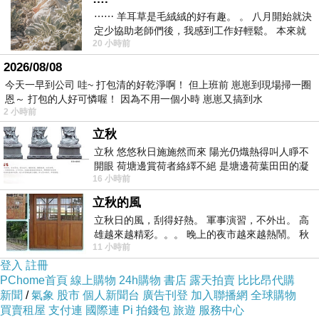
⋯⋯ 羊耳草是毛絨絨的好有趣。 。 八月開始就決
同時藉由角色們面臨的際遇，還能做進一步深入
定少協助老師們後，我感到工作好輕鬆。 本來就
的探討。
20 小時前
不是我的工作啊。 真
2026/08/08
人生在世所面臨的課題，往往可能不只一個，當
今天一早到公司 哇~ 打包清的好乾淨啊！ 但上班前 崽崽到現場掃一圈
恩～ 打包的人好可憐喔！ 因為不用一個小時 崽崽又搞到水
課題出現時，或許一時之間會沒有勇氣，或是不
2 小時前
曉得怎麼去面對，可《養心1：消失的生死玦》
立秋
是這麼告訴讀者的，倘若以結束自己生命的方式
立秋 悠悠秋日施施然而來 陽光仍熾熱得叫人睜不
開眼 荷塘邊賞荷者絡繹不絕 是塘邊荷葉田田的凝
去逃避，怕是不會有什麼好果子，即便靈心順利
16 小時前
望 風中飄逸的是映日荷花別樣紅
抵達了養心池，沒有遭受到巫煞的攔截，引導養
立秋的風
心的使者，也會隨著靈心離世時的心情而有所不
立秋日的風，刮得好熱。 軍事演習，不外出。 高
同，情緒管理究竟重不重要，可說是不言而喻。
雄越來越精彩。。。 晚上的夜市越來越熱鬧。 秋
11 小時前
天的風刮得很熱 夜遊消暑熱。。。
登入
註冊
儘管人的心理可說是包羅萬象，作者卻沒有深陷
PChome首頁
線上購物
24h購物
書店
露天拍賣
比比昂代購
新聞
/
氣象
股市
個人新聞台
廣告刊登
加入聯播網
全球購物
於錯綜複雜當中，反倒是運用淺顯簡易的架構，
買賣租屋
支付連
國際連
Pi 拍錢包
旅遊
服務中心