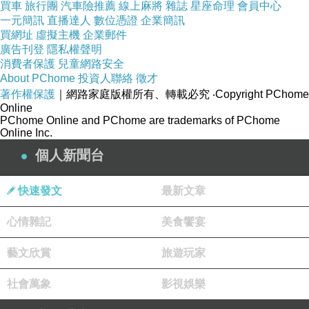
買車
旅行團
汽車險推薦
線上麻將
雜誌
星座命理
會員中心
而且最廣等同24mm鏡頭
一元簡訊
直播達人
數位憑證
企業簡訊
買網址
虛擬主機
企業郵件
比18-70mm的鏡頭等同27mm還廣
廣告刊登
隱私權聲明
難怪圖四的大樓只能被我腰斬
消費者保護
兒童網路安全
About PChome
投資人聯絡
徵才
著作權保護
｜網路家庭版權所有、轉載必究
‧Copyright PChome
Online
PChome Online and PChome are trademarks of PChome
Online Inc.
個人新聞台
快速發文
最新文章
心情雜記
美食饗宴
藝文欣賞
旅遊玩家
社會萬象
影視娛樂