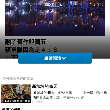
翻了舊作即圖五
類單眼因為是４：３
上下比單眼３：２多了近13%
繼續閱讀
你可能感興趣的文章
新加坡的45天
新加坡的45天 文/林玉鳳 上一篇用佛得角
的世界盃故事，談「中葡平台」這
6 小時前