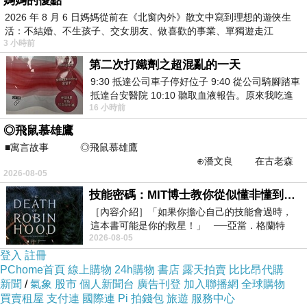
媽媽的優點
2026 年 8 月 6 日媽媽從前在《北窗內外》散文中寫到理想的遊俠生
活：不結婚、不生孩子、交女朋友、做喜歡的事業、單獨遊走江
3 小時前
湖⋯⋯，
第二次打鐵劑之超混亂的一天
9:30 抵達公司車子停好位子 9:40 從公司騎腳踏車
抵達台安醫院 10:10 聽取血液報告。原來我吃進
16 小時前
去的 B12 彌可保並非沒有吸收而是超
◎飛鼠慕雄鷹
■寓言故事 ◎飛鼠慕雄鷹
⊕潘文良 在古老森
2026-08-05
林的底層，住著一隻小飛鼠
技能密碼：MIT博士教你從似懂非懂到穩定輸出，把專業變事業的職能升級攻略 /麥特．比恩(容錯)
［內容介紹］「如果你擔心自己的技能會過時，
這本書可能是你的救星！」 ──亞當．格蘭特
2026-08-05
（Adam Grant），《
登入
註冊
PChome首頁
線上購物
24h購物
書店
露天拍賣
比比昂代購
新聞
/
氣象
股市
個人新聞台
廣告刊登
加入聯播網
全球購物
買賣租屋
支付連
國際連
Pi 拍錢包
旅遊
服務中心