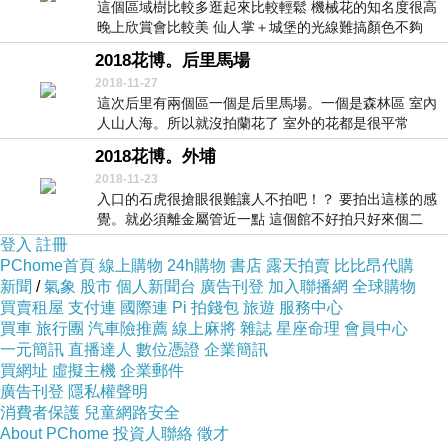
這個區域樹比較多逛起來比較輕鬆 機械花的知名度很高
晚上欣賞會比較美 仙人掌＋城堡的光線難搞顏色不夠
亮...
2018花博。后里馬場
2018-11-27
這次后里有兩個區一個是后里馬場。一個是森林區 室內
人山人海。所以就沒拍蘭花了 室外的花都是很平常
的。...
2018花博。外埔
2018-11-23
入口的石虎很搶眼很難讓人不拍吧！？ 要拍出這樣的感
覺。就必須離金屬管近一點 這個館不好拍只好來個二
分...
登入
註冊
PChome首頁
線上購物
24h購物
書店
露天拍賣
比比昂代購
新聞
/
氣象
股市
個人新聞台
廣告刊登
加入聯播網
全球購物
買賣租屋
支付連
國際連
Pi 拍錢包
旅遊
服務中心
買車
旅行團
汽車險推薦
線上麻將
雜誌
星座命理
會員中心
一元簡訊
直播達人
數位憑證
企業簡訊
買網址
虛擬主機
企業郵件
廣告刊登
隱私權聲明
消費者保護
兒童網路安全
About PChome
投資人聯絡
徵才