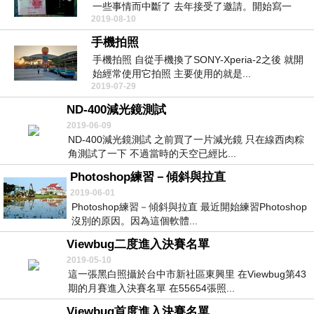
一些事情而中斷了 去年接受了邀請。開始寫一
2019-08-10
些...
手機拍照
手機拍照 自從手機換了SONY-Xperia-2之後 就開
始經常使用它拍照 主要使用的就是...
2019-07-29
ND-400減光鏡測試
2019-06-09
ND-400減光鏡測試 之前買了一片減光鏡 只在線西肉粽
角測試了一下 不過當時的天空已經比...
Photoshop練習－傾斜與拉直
2019-06-01
Photoshop練習－傾斜與拉直 最近開始練習Photoshop
沒別的原因。因為這個軟體...
Viewbug二度進入決賽名單
2019-05-10
這一張黑白照攝於台中市新社區東興里 在Viewbug第43
期的月賽進入決賽名單 在55654張照...
Viewbug首度進入決賽名單