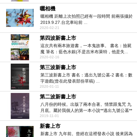
曬相機
曬相機 距離上次拍照已經有一段時間 前兩張攝於
2019.9.27.台北車站前 ...
2020-02-21
第四波新書上市
這次共有兩本旅遊書，一本鬼故事。 書名：撿屍
魔 筆名：藍色水銀(不是吉米布萊特，他是失...
2020-02-16
第三波新書上市
第三波新書上市 書名：逃出九號公墓-2 書名：數
字遊戲(曾在此發表部份草稿) ...
2020-01-11
第二波新書上市
八月份的時候。出版了兩本合著。情禁跟鬼咒 九
月底。屬於我個人的第一本小說**逃出九號公墓**
2019-11-01
上...
新書上市
新書上市 九年前。曾經在這裡發表小說 後來因為