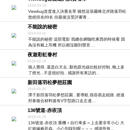
2019-03-14
Viewbug首度進入決賽名單 雖然這張霧峰北岸路落羽松
曾經排名89名 但最後沒受評審青...
不能說的秘密
2019-03-11
不能說的秘密 這部電影 我總在網咖吃東西的時候看 因
為沒有戴上耳機 所以都沒聽到聲音 ...
夜遊彩虹眷村
2019-02-19
個人覺得..還是白天去..顏色跟光線比較好控制..晚上多
了燈光...不是很好拍.. 感謝所有來訪的...
新田落羽松夢想莊園
2019-01-25
潭子新田落羽松夢想莊園...要導航.很容易走錯路. 經過
邦泰複合材料後有V字型路口走左邊....
136號道-赤崁頂
2019-01-15
136號道-赤崁頂 重機＋自行車多＝上去要非常小心 大
紅姬緣椿若蟲。小心別踩到喔～～～ 感謝所有...