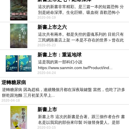
這次的新書非常精彩。是三篇一本的短篇恐怖 分
別是絕命深潭。生化巨蟒。吸血樹 喜歡恐怖小
2020-06-19
說...
新書上市之六
這次共有兩本。都是失控的靈魂系列的 目前只有
三民網路書店上架 一本是不存在的世界＞曾在此
2020-05-23
發...
新書上市：重返地球
這是我的第一部科幻小說
https://www.sanmin.com.tw/Product/ind...
2020-04-24
逆轉糖尿病
逆轉糖尿病 因為趕稿，連續幾個月都在深夜敲鍵盤 當然，也吃了許多
餅乾跟泡麵 三月初某天早上...
2020-04-18
新書上市
新書上市 這次的新書是合著。跟三個作者合作 書
名是以我寫的部份來印製 叫做替身愛人。是部
2020-03-15
蠻...