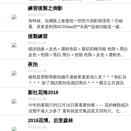
練習後製之倒影
2019-01-07
有時候。在網路上會發現一些照片倒影很漂亮！仔細
看。原來是利用ACDSee的**水面**這個功能這一篇...
後製練習
2018-12-31
鏡頭扭曲＋反色＋濃郁色彩＋裁切四種功能 色階＋黑白
反色＋色階＋黑白 黑白＋色階 色階＋反色＋濃郁色...
夜拍
2018-12-19
雖然是用類單眼拍攝不過效果還差強人意＊＊＊秋紅谷
＊＊＊ 除了測試夜拍也測試黑白＊＊＊國立公共資訊
圖...
新社花海2018
2018-12-08
今年的展期只到12月16日要看要快喔～～ 花的種類或許
沒變不過人少多了 還有就是空氣品質又回到六。七...
2018花博。后里森林
2018-11-29