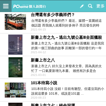
吉米布萊特__Jimmy_Bright__藍色水銀
訂閱
我的
台灣還有多少李義祥們？
台灣還有多少李義祥們？ 最近。媒體一直圍繞這
個話題 而我個人就看到好多例子 而且發生的時
2021-04-15
間...
新書上市之九－逃出九號公墓Ⅲ全面獵殺
新書上市之九－逃出九號公墓Ⅲ全面獵殺 這是我寫
的第一個三部曲的故事 距離第一部的發行約一年
2021-04-12
半...
新書上市之八
新書上市之八 好久沒上來發表文章。因為真的太
忙了 一口氣要新增九本書。 雖然有許多是合
2021-03-01
著。...
101本待寫小說
101本待寫小說 沒錯！目前有雛型。但還沒寫的小
說就這麼多 101本。或說是101篇 ...
2020-06-23
新書上市之七：絕命深潭