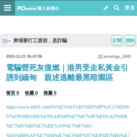
柬埔寨打工渡假，是詐騙
訂閱
我的
2024-12-21 06:47:06
amortrigo_2400
電騙營死灰復燃｜港男受走私黃金引
誘到緬甸 親述逃離最黑暗園區
留言 0
收藏 0
推薦 0
https://www.hk01.com/01%E5%81%B5%E6%9F%A5/108206
9/%E9%9B%BB%E9%A8%99%E7%87%9F%E6%AD%BB
%E7%81%B0%E5%BE%A9%E7%87%83-
%E6%B8%AF%E7%94%B7%E5%8F%97%E8%B5%B0%E7