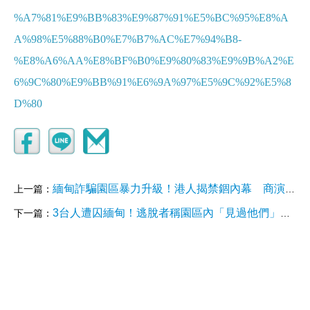
%A7%81%E9%BB%83%E9%87%91%E5%BC%95%E8%A
A%98%E5%88%B0%E7%B7%AC%E7%94%B8-
%E8%A6%AA%E8%BF%B0%E9%80%83%E9%9B%A2%E
6%9C%80%E9%BB%91%E6%9A%97%E5%9C%92%E5%8
D%80
緬甸詐騙園區暴力升級！港人揭禁錮內幕 商演歌手康岳下落不明
上一篇：
3台人遭囚緬甸！逃脫者稱園區內「見過他們」 曝少女近況：她算幸運的
下一篇：