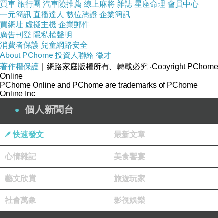
買車
旅行團
汽車險推薦
線上麻將
雜誌
星座命理
會員中心
一元簡訊
直播達人
數位憑證
企業簡訊
買網址
虛擬主機
企業郵件
廣告刊登
隱私權聲明
消費者保護
兒童網路安全
About PChome
投資人聯絡
徵才
著作權保護
｜網路家庭版權所有、轉載必究
‧Copyright PChome
Online
PChome Online and PChome are trademarks of PChome
Online Inc.
個人新聞台
快速發文
最新文章
心情雜記
美食饗宴
藝文欣賞
旅遊玩家
社會萬象
影視娛樂