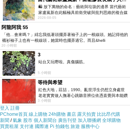
🛍️ 放下萬物的命名：藝術與垃圾的邊界 當代藝術
家盧嵐新在此幅極具前衛突破與批判思維的複合媒
2026-08-05
材新作中，直接將被大眾定義為廢棄物
阿龍阿我 55
「他…會來嗎？」緋忘我低著頭擺弄著袖子上的一根線頭。她記得他的
襯衫袖子上也有一根線頭，她當時也擺弄過它。而且&helli
20 小時前
3
站台又玩嘢啦。真傷腦筋。
5 小時前
等待與希望
紅色大地，莊喆，1990。亂世浮生仍想立身處世
老老實實做人撫著心跳聽音辨位依憑直覺與本能鑽
3 小時前
向裂隙的亮處探索另一個心聲另一個共鳴的
登入
註冊
PChome首頁
線上購物
24h購物
書店
露天拍賣
比比昂代購
新聞
/
氣象
股市
個人新聞台
廣告刊登
加入聯播網
全球購物
買賣租屋
支付連
國際連
Pi 拍錢包
旅遊
服務中心