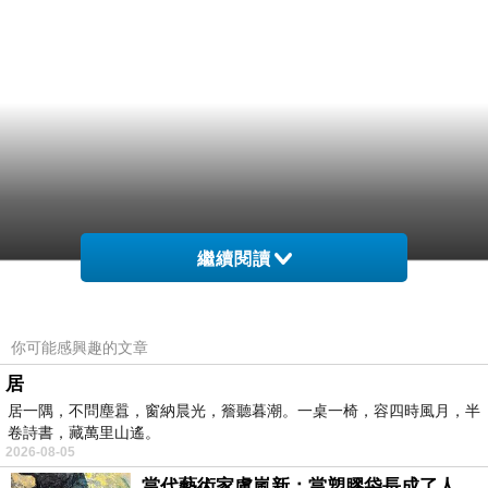
繼續閱讀
你可能感興趣的文章
居
居一隅，不問塵囂，窗納晨光，簷聽暮潮。一桌一椅，容四時風月，半
卷詩書，藏萬里山遙。
2026-08-05
當代藝術家盧嵐新：當塑膠袋長成了人的模樣，我們的目光是否學會了放下偏見？