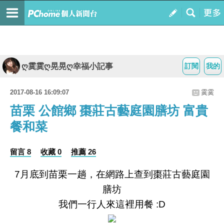
ღ霙霙ღ晃晃ღ幸福小記事
訂閱
我的
2017-08-16 16:09:07
霙霙
苗栗 公館鄉 棗莊古藝庭園膳坊 富貴
餐和菜
留言 8
收藏 0
推薦 26
7月底到苗栗一趟，在網路上查到棗莊古藝庭園
膳坊
我們一行人來這裡用餐 :D