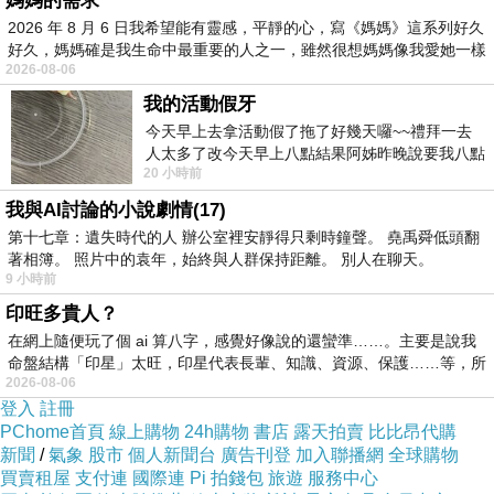
媽媽的需求
同行的阿姨有買一盒新鮮紅棗，吃起來脆脆甜甜
2026 年 8 月 6 日我希望能有靈感，平靜的心，寫《媽媽》這系列好久
的，像水果一樣
好久，媽媽確是我生命中最重要的人之一，雖然很想媽媽像我愛她一樣
2026-08-06
我的活動假牙
今天早上去拿活動假了拖了好幾天囉~~禮拜一去
人太多了改今天早上八點結果阿姊昨晚說要我八點
20 小時前
去西螺農會~回到莿桐都8點半多了
我與AI討論的小說劇情(17)
第十七章：遺失時代的人 辦公室裡安靜得只剩時鐘聲。 堯禹舜低頭翻
著相簿。 照片中的袁年，始終與人群保持距離。 別人在聊天。
9 小時前
印旺多貴人？
在網上隨便玩了個 ai 算八字，感覺好像說的還蠻準……。主要是說我
命盤結構「印星」太旺，印星代表長輩、知識、資源、保護……等，所
2026-08-06
登入
註冊
餐廳空間蠻大的，右邊的方向都還有座位
PChome首頁
線上購物
24h購物
書店
露天拍賣
比比昂代購
新聞
/
氣象
股市
個人新聞台
廣告刊登
加入聯播網
全球購物
因為都坐滿人，所以沒有過去拍
買賣租屋
支付連
國際連
Pi 拍錢包
旅遊
服務中心