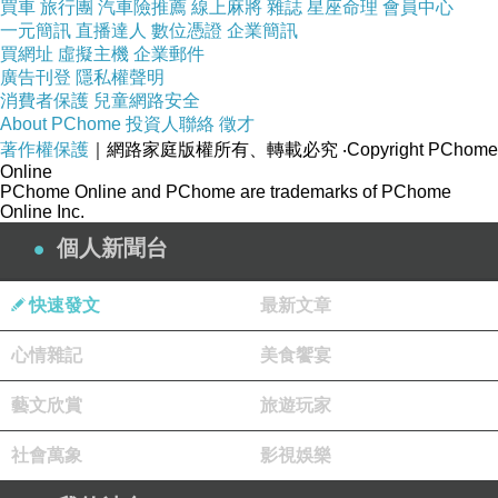
買車
旅行團
汽車險推薦
線上麻將
雜誌
星座命理
會員中心
一元簡訊
直播達人
數位憑證
企業簡訊
買網址
虛擬主機
企業郵件
廣告刊登
隱私權聲明
消費者保護
兒童網路安全
About PChome
投資人聯絡
徵才
著作權保護
｜網路家庭版權所有、轉載必究
‧Copyright PChome
Online
PChome Online and PChome are trademarks of PChome
Online Inc.
個人新聞台
快速發文
最新文章
我們的位子在二樓
心情雜記
美食饗宴
隔壁桌剛收好，趕快拍張照
藝文欣賞
旅遊玩家
餐廳滿滿的人，加上挑高空間，餐廳蠻吵的 XD
社會萬象
影視娛樂