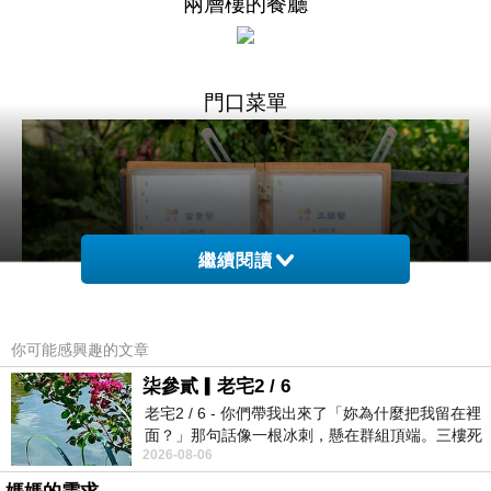
兩層樓的餐廳
門口菜單
繼續閱讀
你可能感興趣的文章
柒參貳▎老宅2 / 6
老宅2 / 6 - 你們帶我出來了「妳為什麼把我留在裡
面？」那句話像一根冰刺，懸在群組頂端。三樓死
2026-08-06
死盯著照片裡的人。那個人確實站在
進門看到櫃檯有販售些伴手禮