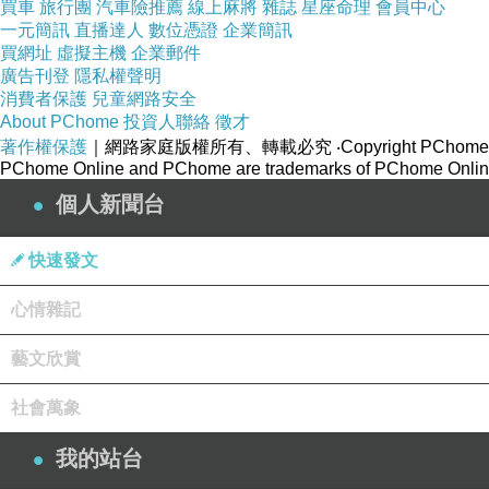
買車
旅行團
汽車險推薦
線上麻將
雜誌
星座命理
會員中心
下面一票留言也幾乎是仇男不是女權。
一元簡訊
直播達人
數位憑證
企業簡訊
買網址
虛擬主機
企業郵件
廣告刊登
隱私權聲明
在這邊提倡女權主義者的仇男派簡稱A
消費者保護
兒童網路安全
提倡女權主義的正統派簡稱Ｂ
About PChome
投資人聯絡
徵才
著作權保護
｜網路家庭版權所有、轉載必究
‧Copyright PChome
PChome Online and PChome are trademarks of PChome Online
仔細觀察Ａ派的女生大部分不是同性戀就是單身主義
個人新聞台
為什麼會有這種現象呢？再回去看留言就知道了。
快速發文
「男人都是垃圾只會用下半身思考」
心情雜記
「男人這種生物根本不該存在」
「因為是男人，謝謝。」
藝文欣賞
社會萬象
嗯，大多是這種留言。
基本上對他們來說就是不需要男性所以Ａ派才都是女
我的站台
至於Ｂ派也就上面說的是正統主流派，（有男朋友或