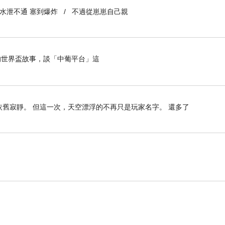
到水泄不通 塞到爆炸 / 不過從崽崽自己親
世界盃故事，談「中葡平台」這
依舊寂靜。 但這一次，天空漂浮的不再只是玩家名字。 還多了
給我，
經是仇男言論。