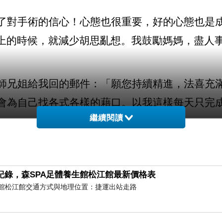
了對手術的信心！心態也很重要，好的心態也是
上的時候，就減少胡思亂想。我鼓勵媽媽，盡人
師兄姐給我回的郵件：「願您持續精進，法喜充
會為自己找各式各樣的藉口。以我這樣每天只完
繼續閱讀
跟隨我們不分離，今生我已經吃了很多苦果，我
紀錄，森SPA足體養生館松江館最新價格表
上改變，未來世才有可能結上好的「果」。南無
養生館松江館交通方式與地理位置：捷運出站走路