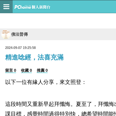
佛法普傳
2024-09-07 19:25:58
精進唸經，法喜充滿
留言 0
收藏 0
推薦 0
以下一位有緣人分享，來文照登：
這段時間又重新早起拜懺悔。夏至了，拜懺悔
課目標，感覺時間過得特別快，總希望時間能