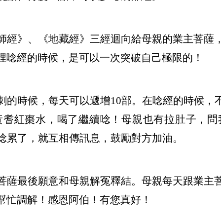
師經》、《地藏經》三經迴向給母親的業主菩薩
裡唸經的時候，是可以一次突破自己極限的！
刺的時候，每天可以遞增10部。在唸經的時候
黃耆紅棗水，喝了繼續唸！母親也有拉肚子，問
們唸累了，就互相傳訊息，鼓勵對方加油。
菩薩最後願意和母親解冤釋結。母親每天跟業主
幫忙調解！感恩阿伯！有您真好！