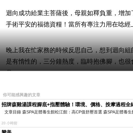
迴向成功給業主菩薩後，母親如釋負重，增加
手術平安的福德資糧！當所有專注力用在唸經
晚上我在忙家務的時候反思自己，想到迴向組
是有惰性的，三分鐘熱度，臨時抱佛腳，也很
月。
你可能感興趣的文章
一切身外之物生不帶來，死不帶去，只有業障
招牌森雞湯課程腳底+指壓體驗！環境、價格、按摩過程全
自己，唯有努力消業，認真修行才能從「因」
文章目錄 森SPA足體養生館松江館：高CP值舒壓首選 森SPA足體
20 小時前
贊美