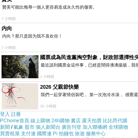
（
分享完畢
）
贊美可能比侮辱一個人更容易造成永久性的傷害。
7 小時前
内向
有緣人的母親因業力討報而生病，需要動手術
内向？那只是因为我不喜欢你！
月時間達標並迴向成功，還得到了佛菩薩的肯
7 小時前
國票成為民進黨掏空對象，財政部選擇性
最近談到國票金這件事，已經是鬧得沸沸揚揚，我
一、業精於勤，行成於思
1 小時前
2026 父親節快樂
韓愈《進學解》：「業精於勤荒於戲，行成於
我們一起穿著情侶裝吧， 第一次泡冷水澡， 感覺還
提升自己的心性和境界。如果經常將時間浪費
10 小時前
登入
註冊
修行都會停滯不前，最終流於失敗，這也正是
PChome首頁
線上購物
24h購物
書店
露天拍賣
比比昂代購
新聞
/
氣象
股市
個人新聞台
廣告刊登
加入聯播網
全球購物
買賣租屋
支付連
國際連
Pi 拍錢包
旅遊
服務中心