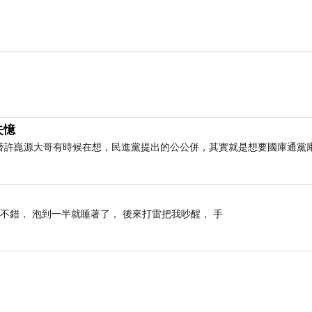
，因此兩人合作，拼命往死裡唸經，雖然過程中
定：「願您持續精進，法喜充滿」。這個分享文
失憶
替許崑源大哥有時候在想，民進黨提出的公公併，其實就是想要國庫通黨
思毀於隨。」無論是學業、工作還是修行，都應
不錯， 泡到一半就睡著了， 後來打雷把我吵醒， 手
在遊戲、影音、聊天、上網或無關緊要的事情上
許多人修行退轉的原因。