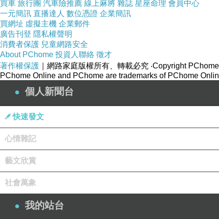
買車
旅行團
汽車險推薦
線上麻將
雜誌
星座命理
會員中心
能夠持續唸經需要足夠的福報和意志力及對佛
一元簡訊
直播達人
數位憑證
企業簡訊
買網址
虛擬主機
企業郵件
時間就過去了，到了深夜才來懊悔自己怎麼又
廣告刊登
隱私權聲明
消費者保護
兒童網路安全
手機放得遠遠的，或請家人保管，等達標了再
About PChome
投資人聯絡
徵才
請家人提醒您該唸經了，提高自己的唸經意識
著作權保護
｜網路家庭版權所有、轉載必究
‧Copyright PChome
PChome Online and PChome are trademarks of PChome Online
個人新聞台
業精於勤，我們要向有緣人學習。他努力唸經
快速發文
身體健康，整個人精力充沛，還突破了原來的
心情雜記
母親。
藝文欣賞
社會萬象
當一個人努力精進唸經，嚐到唸經的高峰經驗
我的站台
有足夠的信心相信自己能夠靠自我努力，達成