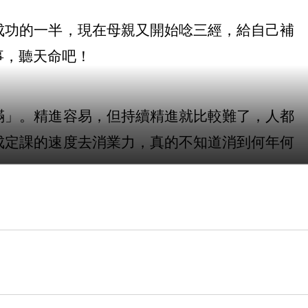
成功的一半，現在母親又開始唸三經，給自己補
事，聽天命吧！
滿」。精進容易，但持續精進就比較難了，人都
成定課的速度去消業力，真的不知道消到何年何
要一直這樣下去嗎？經過母親的事情，深刻反思
阿彌陀佛！