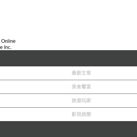
法的信願行。可惜人常常被自己的惰性打敗，轉
這樣過了一天，日復一日犯上同樣的錯誤。所以
去拿手機，就能避免一再被手機吸引，而浪費了
。
 Online
 Inc.
，在對母親盡孝的同時，也提升自己的唸經成效
最新文章
唸經極限，衝到一天可以唸12部《地藏經》，真
美食饗宴
旅遊玩家
影視娛樂
，會相信和肯定自己做事的能力和毅力，以及抵
佛菩薩開示的經文數。只有看清苦短人生最重