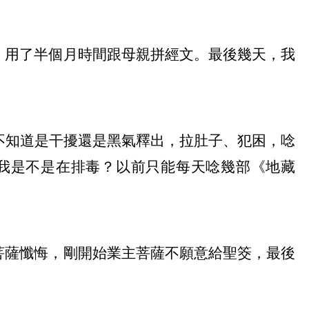
，用了半個月時間跟母親拼經文。最後幾天，我
，不知道是干擾還是黑氣釋出，拉肚子、犯困，唸
我是不是在排毒？以前只能每天唸幾部《地藏
菩薩懺悔，剛開始業主菩薩不願意給聖筊，最後