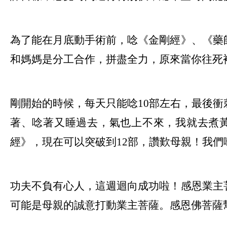
為了能在月底動手術前，唸《金剛經》、《藥
和媽媽是分工合作，拼盡全力，原來當你往死
剛開始的時候，每天只能唸10部左右，最後衝
著、唸著又睡過去，氣也上不來，我就去煮
經》，現在可以突破到12部，讚歎母親！我
功夫不負有心人，這週迴向成功啦！感恩業主
可能是母親的誠意打動業主菩薩。感恩佛菩薩