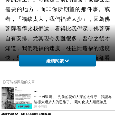
需要的地方，而非你所期望的那件事。或
者，「福缺太大，我們福造太少」，因為佛
菩薩看得比我們遠，看得比我們深，佛菩薩
自有安排。尤其現今災難很多，習佛之後才
知道，我們耗福的速度，往往比造福的速度
快，只是我們肉體凡胎看不到，佛菩薩卻看
繼續閱讀
得清清楚楚。不是福德不見了，而是可能
「福造得還不夠」或「挪到別的，更需要之
你可能感興趣的文章
處」，如阿伯說的：「該你的福德，還是會
…
在你身上。」
⋯⋯ Ai製圖 。 先前的花幻人穿的太保守，我認為
這樣太過於人的思維了。 剛幻化成人類應該是一
10 小時前
絲不掛吧？ 當然這樣是創不出