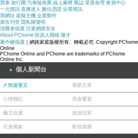
買車
旅行團
汽車險推薦
線上麻將
雜誌
星座命理
會員中心
得，每天在外面接觸黑氣或負能量，在唸完
一元簡訊
直播達人
數位憑證
企業簡訊
買網址
虛擬主機
企業郵件
經文後，會感到身體放鬆，我自己也沒有做
廣告刊登
隱私權聲明
消費者保護
兒童網路安全
記錄要迴向，一天唸超過四部，才會拿來做
About PChome
投資人聯絡
徵才
著作權保護
｜網路家庭版權所有、轉載必究
‧Copyright PChome
記錄迴向。雖然業障迴向的速度變慢，但是
Online
PChome Online and PChome are trademarks of PChome
我覺得生活還蠻順利，當你唸經無所求，也
Online Inc.
是法佈施的一種，也是補無形資糧的一種。
個人新聞台
快速發文
最新文章
唸經久了，你的執念少了，才不會一直追求
心情雜記
美食饗宴
身上的感應，不會執著於黑氣造成我們怎樣
藝文欣賞
旅遊玩家
了？沖犯怎樣影響我們了？有時候靜坐、轉
心輪，也可以自己化解沖犯。持續唸經就對
社會萬象
影視娛樂