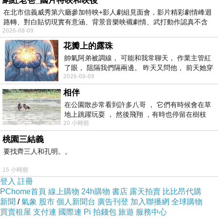
網紅老爸_國片特映和映後
見解二
在北市信義威秀第六廳參加特映+影人劇組見面會，影片精彩劇情峰迴
路轉、對白貼切現實有意涵、背景音樂映襯劇情、武打動作認真不含
2026-08-09
糊、
每天都會消耗福報，補的福德資糧，會把大
花瓣上的露珠
帥氣阿弟被調線， 可能和我常聊天， 作業主管紅
事化小，小事化無，平安就是福。要持續不
了眼， 阻隔我們隔兩邊。 昨天又問他， 前天她穿
2026-08-09
什麼顏色衣服， 不經
斷的唸經，久了才會看到福報，當你放下各
相伴
種期待的想法或念頭，才知道自己的執著。
在公園散步常看到許多八哥 ， 它們有時候會在草
地上跳躍玩耍 ， 然後飛翔 ，有時也停留在樹枝
20 小時前
上，它們身軀是咖啡色的，鳥喙是黃色
每個人每天都可能有新的業障，也許是自己
桃園三結義
要找齊三人和孔明。。
的臭臉，或一句無心之過，讓別人放在心
15 小時前
上。我們不知道自己輪迴幾世，累積的惡業
登入
註冊
PChome首頁
線上購物
24h購物
書店
露天拍賣
比比昂代購
想必不少，所以精舍讓我們每天唸三部《金
新聞
/
氣象
股市
個人新聞台
廣告刊登
加入聯播網
全球購物
買賣租屋
剛經》、《六祖壇經》與靜坐。我個人覺
支付連
國際連
Pi 拍錢包
旅遊
服務中心