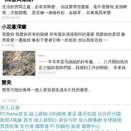
生活的苦悶之處，必有其蜂蜜。 你說要學習蜜獾，毫不畏懼地 直搗蜂
窩，才能親嚐。 甚至練一身鐵布衫、金鐘罩， 在暴風雨來襲
2026-08-07
小花蔓澤蘭
我愛妳 我愛妳所有的裂縫 所有風吹過後顫抖的葉脈 我愛妳的柔弱 像
黑夜愛一盞孤燈 像影子愛著它唯一的形狀 所以我靠近妳 一
3 小時前
….
發生事情的那一瞬間其實是愣住
⋯⋯ 羊耳草是毛絨絨的好有趣。 。 八月開始就決
定少協助老師們後，我感到工作好輕鬆。 本來就
然後才開始做反應
2026-08-07
不是我的工作啊。 真
贊美
這一陣子繼續修改上次畫的明信片
贊美可能比侮辱一個人更容易造成永久性的傷害。
原本明信片背面書寫的部分是相同圖案
16 小時前
但現在已經畫了8種不同的圖案了
登入
註冊
我個人比較喜歡不重複
PChome首頁
線上購物
24h購物
書店
露天拍賣
比比昂代購
新聞
/
氣象
股市
個人新聞台
廣告刊登
加入聯播網
全球購物
不過不管怎麼改
買賣租屋
支付連
國際連
Pi 拍錢包
旅遊
服務中心
都還是覺得還可以再修改