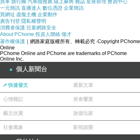
買車
旅行團
汽車險推薦
線上麻將
雜誌
星座命理
會員中心
一元簡訊
直播達人
數位憑證
企業簡訊
我承認我很龜毛...
買網址
虛擬主機
企業郵件
廣告刊登
隱私權聲明
我是想留幾份修改過後的給各位台長
消費者保護
兒童網路安全
About PChome
投資人聯絡
徵才
想說來個什麼簡單的小活動當獎品
著作權保護
｜網路家庭版權所有、轉載必究
‧Copyright PChome
不過目前還沒有想法
Online
PChome Online and PChome are trademarks of PChome
Online Inc.
最近新聞都是菲律賓事件
個人新聞台
我們政府還真是等了又等 一等再等
我真的覺得，人家根本就是在看我們表演
快速發文
最新文章
但最讓我火大的卻是我們的政府
心情雜記
美食饗宴
媒體一天到晚比戰力，戰力再好什麼用
我都覺得我們的砲彈打到一半會不會掉下來
藝文欣賞
旅遊玩家
何況要開戰談何容易
社會萬象
影視娛樂