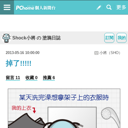
Shock小將 の 塗鴉日誌
訂閱
我的
2013-05-16 10:00:00
小將（SHO）
掉了!!!!!
留言 11
收藏 0
推薦 6