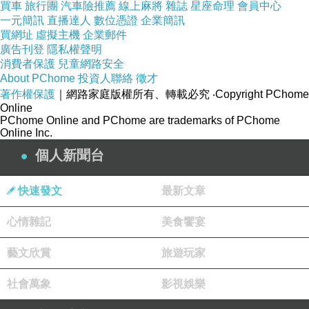
買車
旅行團
汽車險推薦
線上麻將
雜誌
星座命理
會員中心
種有趣的事，一邊笑著「終於在鍵盤上見識到老師的二
一元簡訊
直播達人
數位憑證
企業簡訊
買網址
虛擬主機
企業郵件
指神功」，一邊歡喜「收割」這篇〈冬聲將近〉：
廣告刊登
隱私權聲明
微雨，天色很暗，看起來很快就要下大雨。她開車一
消費者保護
兒童網路安全
About PChome
投資人聯絡
徵才
向狂，這時，卻不自覺微踩著煞車，慢慢兜啊兜的，山
著作權保護
｜網路家庭版權所有、轉載必究
‧Copyright PChome
路蜿蜒，越走越僻靜，幾乎不見房舍，只剩幾個攲敗的
Online
PChome Online and PChome are trademarks of PChome
小亭子，不知道在等著誰？
Online Inc.
車子裡沒人對話。只有大提琴低抑的嗚咽像匍匐的
個人新聞台
獸，小心翼翼，呼應著那人輕輕屏息的呼吸。他一直都
這麼溫柔，十幾年來，不曾一句重話。即使剛在一上車
快速發文
最新文章
時，分手吧！也說得這麼堅定而溫暖，如日常在耳際流
心情雜記
美食饗宴
連時的眷戀，沒有理由，沒有多餘的解釋，沒有這些
年、那些年的回顧，也沒有這個人、那個人的牽纏，憑
藝文欣賞
旅遊玩家
著直覺，她知道，這就是路的盡頭了。
社會萬象
影視娛樂
山路越走越遠，雨真的下了！越下越瘋狂，大提琴的