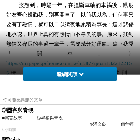
沒想到，時隔一年，在撞斷車軸的車禍後，親朋
好友齊心規勸我，別再開車了。以
前我以為，任何事只
要有了熱情，就可以日以繼夜地累積為專長；這才悲傷
地承認，世界上真的有熱情而不專長的事。原來，找到
熱情又專長的事過一輩子，需要幾分好運氣。寫〈我愛
「開車」〉
https://mypaper.pchome.com.tw/hi5877/post/132212215
6
時，簡直是在纏綿反覆中，和車子訣別。
繼續閱讀
你可能感興趣的文章
◎墨客與青硯
■寓言故事 ◎墨客與青硯
⊕潘文良 一個年輕
8 小時前
的墨客，在京城的古玩肆裡
藍玫友5