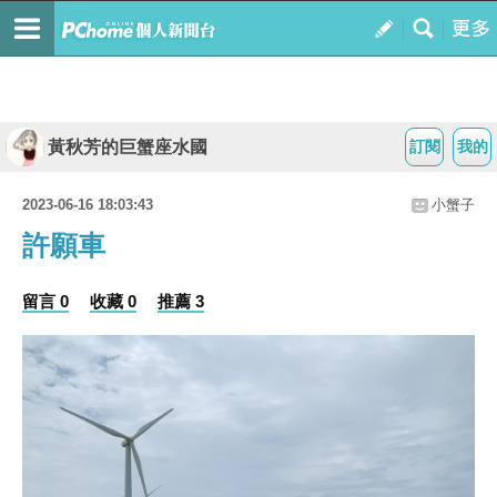
黃秋芳的巨蟹座水國
訂閱
我的
2023-06-16 18:03:43
小蟹子
許願車
留言 0
收藏 0
推薦 3