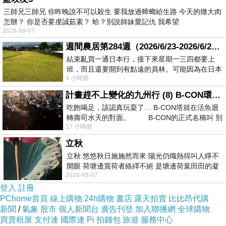
三師兄三師兄 你昨晚說不可以殺生 要我放過蟑螂給生路 今天的燉大肉
怎辦？ 你是否要虔誠茹素？ 蛤？別說師妹愛記仇 我希望
2026-08-07
週間農居第284週（2026/6/23-2026/6/24) 夏至 金黃稻浪洋溢豐收喜悅
結束亂買一通日本行，接下來星期一三四都要上
2016
年，創作坊上《詞選》課，特別講究語境和情
班，而且還要開到有點遠的員林。可能因為在日本
4 小時前
花不少錢，星期一出門上班時，心裡沒有一
韻的靠近。讓孩子們以音樂為主題，運用短短的
30
分
計畫趕不上變化的九州行 (8) B-CON環球塔
鐘寫〈冬聲將近〉微小說
吃飽喝足，該認真玩耍了… B-CON塔就在活魚迴
https://mypaper.pchome.com.tw/hi5877/post/136884439
轉壽司水天的對面。 B-CON的正式名稱叫 別
17 小時前
0
，忍不住想，創作坊團隊各自聽到的「冬聲」又是什
立秋
麼？像大觀園聯詩的紛華熱鬧，一時掀起「小說競寫」
立秋 悠悠秋日施施然而來 陽光仍熾熱得叫人睜不
的熱潮。淑君、依雯、書瑋在童蒙時學過琴，廠長拿起
開眼 荷塘邊賞荷者絡繹不絕 是塘邊荷葉田田的凝
口琴不學自能；我不懂樂器，但在停下開車幾年，特別
2026-08-07
望 風中飄逸的是映日荷花別樣紅
登入
註冊
懷念方向盤，很快在虛構的車子裡千里奔赴。
PChome首頁
線上購物
24h購物
書店
露天拍賣
比比昂代購
現在想起來，疫情之前，大夥兒活得多有勁啊！周六
新聞
/
氣象
股市
個人新聞台
廣告刊登
加入聯播網
全球購物
買賣租屋
支付連
國際連
Pi 拍錢包
旅遊
服務中心
連上四堂課，還有力氣擠在電腦邊，隨口聊著課堂上各