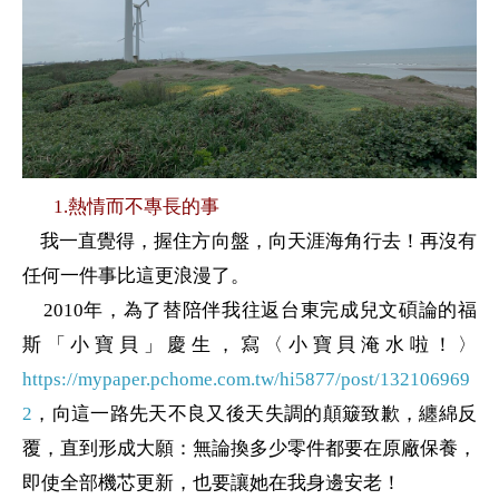
1.
熱情而不專長的事
我一直覺得，
握住方向盤，向天涯海角行去！
再沒有
任何一件事比這更浪漫了。
2010
年，為了替陪伴我往返台東完成兒文碩論的福
斯「小寶貝」慶生，寫〈小寶貝淹水啦！〉
https://mypaper.pchome.com.tw/hi5877/post/132106969
2
，向這一路先天不良又後天失調的顛簸致歉，纏綿反
覆，直到形成大願：無論換多少零件都要在原廠保養，
即使全部機芯更新，也要讓她在我身邊安老！