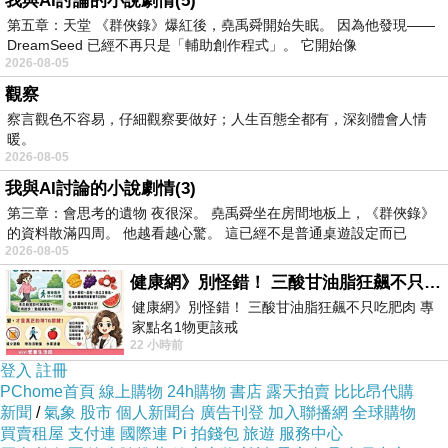
我與AI討論的小說劇情(5)
驗大哥，只見大哥清瘦的身影飛奔，摸著蕨，翻過來轉過
第五章：天堂 《群俠錄》爆紅後，堯禹舜開始失眠。 因為他發現——
DreamSeed 已經不再只是「輔助創作程式」。 它開始像
去，扶著眼鏡端詳了幾秒，慢慢吐出名字，主考官拍案
2026-08-05
「答對了！」。
觀察
大哥真不是蓋的，一路過關斬將。為了活絡氣氛，笑說
察言觀色不容易，仔細觀察要做好；人生百態全都有，深刻體會人情
暖。
「我最近工作忙，這次來不及在活動前先上山探勘，把不
2026-08-05
認識的植物統統拔光，如果答不出來請大家包涵啦！」
我與AI討論的小說劇情(3)
大伙全笑了，全是國家公園的志工群裡，大家當然瞭解這
第三章：會思考的遺物 夜很深。 堯禹舜坐在房間地板上，《群俠錄》
的資料散滿四周。 他越看越心驚。 這已經不是普通桌遊設定而已
樣的幽默，保護植物都來不及，誰捨得去拔株呢？
2026-08-05
學海無涯啊！每次上山，都這麼地深深慨嘆。
健康網》別怪錯！ 三酸甘油脂狂飆不只吃肥肉 專家點名1物更該戒
記得十多年前第一次上山受訓時，大家指著邊坡上串串小
健康網》別怪錯！ 三酸甘油脂狂飆不只吃肥肉 專
黃花，問當時的解說老師，吉村老師回頭，很乾脆：「一
家點名1物更該戒
22 小時前
https://health.ltn.com.tw/article/breakingnews/55
枝黃花」。旁邊馬上有聲音說：「我也看得出是一枝黃
登入
註冊
花。」老師停下腳步，轉過頭，看著我們，認真又詼諧地
PChome首頁
線上購物
24h購物
書店
露天拍賣
比比昂代購
新聞
/
氣象
股市
個人新聞台
廣告刊登
加入聯播網
全球購物
說：「真 .的 . 叫『一枝黃花』啦！」
買賣租屋
支付連
國際連
Pi 拍錢包
旅遊
服務中心
大家都笑了。