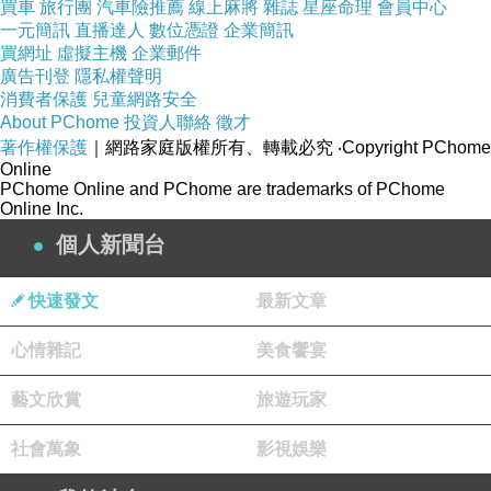
買車
旅行團
汽車險推薦
線上麻將
雜誌
星座命理
會員中心
後來，路邊只要我們不認識的，通通都是「一朵白花」、
一元簡訊
直播達人
數位憑證
企業簡訊
買網址
虛擬主機
企業郵件
「一串紅花」、「路邊一枝草」…
廣告刊登
隱私權聲明
這樣認識植物也沒什麼困難的啊！哇哈哈！
消費者保護
兒童網路安全
About PChome
投資人聯絡
徵才
走著走著，突然看見大家一秒內全趴下，槍擊案嗎？快臥
著作權保護
｜網路家庭版權所有、轉載必究
‧Copyright PChome
倒！兩秒後抬起頭，只見每顆圓圓的頭都往同一個方向，
Online
PChome Online and PChome are trademarks of PChome
注視著邊坡上那片小小地衣，很安靜，像朝聖。
Online Inc.
個人新聞台
大哥說，小小一平方公分需要六十年的歲月！
人哪，啃完雞爪的食指輕輕往石頭上一抹，六十個年頭的
快速發文
最新文章
涵育就被濃濃滷味香給淹沒了，又要另外一個艱辛的六十
心情雜記
美食饗宴
年，然後，好多好多的六十年，好多好多的一平方公分，
才讓石頭慢慢風化，好多好多的風化，才變成土壤。
藝文欣賞
旅遊玩家
拍拍屁股，揚起淡淡泥塵，原來這飄飛的黃土，是這樣來
社會萬象
影視娛樂
的呀！六十年，人都老了，石頭卻還沒開始崩解呢！
看著那一片片地衣，靜默地匍匐在大岩壁上，耐心等待她