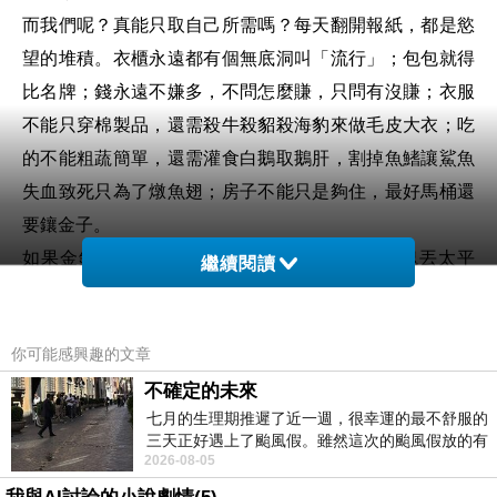
而我們呢？真能只取自己所需嗎？每天翻開報紙，都是慾
望的堆積。衣櫃永遠都有個無底洞叫「流行」；包包就得
比名牌；錢永遠不嫌多，不問怎麼賺，只問有沒賺；衣服
不能只穿棉製品，還需殺牛殺貂殺海豹來做毛皮大衣；吃
的不能粗蔬簡單，還需灌食白鵝取鵝肝，割掉魚鰭讓鯊魚
失血致死只為了燉魚翅；房子不能只是夠住，最好馬桶還
要鑲金子。
如果金銀珠寶多到需要拿來墊屁股，何不一塊塊丟太平
繼續閱讀
洋，享受傾聽金子掉進海裡的清脆聲。
人的慾望，何時才能如蕨一般，降低到自己真正所需？
你可能感興趣的文章
我愣愣看著那叢蕨，感覺她的翠綠，好乾淨。
不確定的未來
看我們興致高昂，大哥從口袋裡掏出兩個放大鏡，解說
七月的生理期推遲了近一週，很幸運的最不舒服的
時，大家睜眼閉眼，齜牙咧嘴地，湊在鏡頭前觀察葉脈、
三天正好遇上了颱風假。雖然這次的颱風假放的有
孢子囊等構造，走進肉眼以外的微妙世界，驚呼連連。
2026-08-05
點虛，因為風雨不大，但這也是最想要的
學員裡面暗藏蕨類高手，一路用手杖指著，這株那株，考