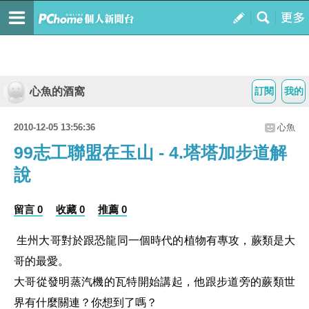
心魚的酒窩
訂閱
我的
2010-12-05 13:56:36
心魚
99志工聯盟在玉山 - 4.塔塔加步道解
說
留言 0
收藏 0
推薦 0
生州大哥對於跟恐龍同一個時代的植物有專攻，蕨類是大
哥的最愛。
大哥從發明蒸汽機的瓦特開始講起，他跟步道旁的蕨類世
界有什麼關連？你想到了嗎？