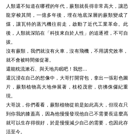
人類還不知道在哪裡的年代，蕨類就長得非常高大，讓恐
龍穿梭其間，一億多年後，埋在地底深層的蕨類變成了
煤，讓瓦特的蒸汽機往前走，啟動了近代工業革命。此
後，人類就深陷在「科技來自於人性」的追逐裡，不可自
拔。
沒有蕨類，我們就沒有火車，沒有飛機，不用講究效率，
就不會被時間催促著。
還能枕流漱石、與天地共眠吧！我想…
還沉浸在自己的想像中，大哥打開背包，拿出一張彩色圖
片，蕨類植物高大地伸展著，枝椏茂密，彷彿侏儸紀重
現。
大哥說，你們看看，蕨類植物從前是如此高大，但現在只
到你我的膝蓋高，因為他慢慢發現他自己不需要長這麼高
就可以生存得很好，於是慢慢減少自己的需要，也因此存
活至今。