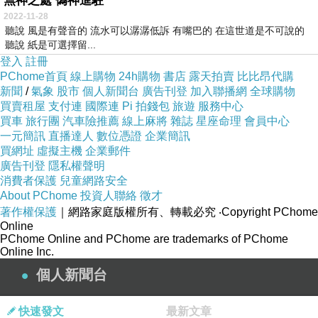
無神之處 偽神進駐
2022-11-28
聽說 風是有聲音的 流水可以潺潺低訴 有嘴巴的 在這世道是不可說的
聽說 紙是可選擇留...
登入
註冊
PChome首頁
線上購物
24h購物
書店
露天拍賣
比比昂代購
新聞
/
氣象
股市
個人新聞台
廣告刊登
加入聯播網
全球購物
買賣租屋
支付連
國際連
Pi 拍錢包
旅遊
服務中心
買車
旅行團
汽車險推薦
線上麻將
雜誌
星座命理
會員中心
一元簡訊
直播達人
數位憑證
企業簡訊
買網址
虛擬主機
企業郵件
廣告刊登
隱私權聲明
消費者保護
兒童網路安全
About PChome
投資人聯絡
徵才
著作權保護
｜網路家庭版權所有、轉載必究
‧Copyright PChome
Online
PChome Online and PChome are trademarks of PChome
Online Inc.
個人新聞台
快速發文
最新文章