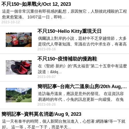
不只150~如果戰火/Oct 12, 2023
這是一個非常沉重但有即視感的亂想，原因無它，人類彼此殘殺的工程
愈來愈緊湊。 10/07這一日，即時...
2023-10-12
不只150~Hello Kitty重現天日
偶爾讀上對岸的小說，題材中不乏穿越情節，大多
是現代人帶著知識、常識在古代中求生存，有著高
2023-09-16
調著以現代知...
不只150~疫情補助的慢跑鞋
在《聖經·新約》的“馬太福音”第二十五章中有這麼
說道：&ldq...
2023-09-07
簡明記事~台南六二溫泉山房/20th Aug, 2023
造訪龜丹溫泉，應該是意外的發現。 在這資訊容
易過時的年代，小兔的訊息更新一向緩慢。 在兔
2023-08-26
腦袋搜尋...
簡明記事~資料莫名消逝/Aug 9, 2023
這一天有泰半的時間，個人新聞台無法進入，心想著:網路嘛!等一下就
好。 這一等，不是一下子，而是半天...