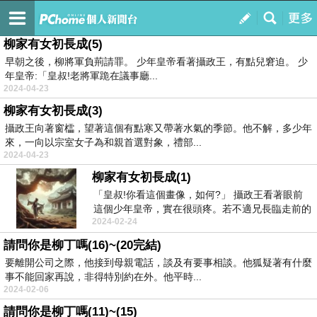
狡兔三窟
訂閱
我的
柳家有女初長成(5)
早朝之後，柳將軍負荊請罪。 少年皇帝看著攝政王，有點兒窘迫。 少
年皇帝:「皇叔!老將軍跪在議事廳...
2024-04-23
柳家有女初長成(3)
攝政王向著窗櫺，望著這個有點寒又帶著水氣的季節。他不解，多少年
來，一向以宗室女子為和親首選對象，禮部...
2024-04-23
柳家有女初長成(1)
「皇叔!你看這個畫像，如何?」 攝政王看著眼前
這個少年皇帝，實在很頭疼。若不適兄長臨走前的
2024-02-24
託付，他...
請問你是柳丁嗎(16)~(20完結)
要離開公司之際，他接到母親電話，談及有要事相談。他狐疑著有什麼
事不能回家再說，非得特別約在外。他平時...
2024-02-06
請問你是柳丁嗎(11)~(15)