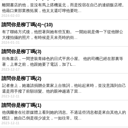
離開書店的他，並沒有馬上搭機返北，而是投宿在自己的連鎖飯店裡。
他藉口東部業務拓展，他太太還叮嚀他要吃...
2024-02-03
請問你是柳丁嗎(4)~(10)
有了聯絡方式後，他想著與她有些互動。 一開始就是傳一下從他辦公
大樓拍攝的照片，有時候是天未亮時的街...
2024-01-31
請問你是柳丁嗎(3)
街角書店，一間塗裝青綠色的日式平房小屋。 他的司機已經在那裏等
著，上車之前，他跟她要了電話，加了L...
2023-12-17
請問你是柳丁嗎(2)
記者會上，她邀請捐贈企業家上台致詞，他站起來時，並沒意識到自己
還是用手撥了前額頭髮。他的眼神越過了當...
2023-12-11
請問你是柳丁嗎(1)
他偶爾會在社群媒體上看到她的消息。不過這些消息都是來自其他人的
標註，她自己倒是很少波文，一如往常。現...
2023-12-11