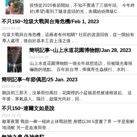
疫情從2020春節開始，不知不覺過了三個年頭。 今年終
於(希望)看到了隧道盡頭的光，各國紛紛降級C...
不只150~垃圾大戰與台海危機/Feb 1, 2023
2023-02-01
垃圾大戰與台海危機，這兩者有何相關? 社區的資源回收，從一開始有
專人處理，後由於基本工資上漲之後，...
簡明記事~山上水道花園博物館/Jan 28, 2023
2023-01-29
山上水道花園博物館一個去年就想造訪，但被陽光毒辣
嚇跑的地點。 百年前台灣，瘴癘寄生蟲橫行、水利...
簡明記事~年節偶思/25 Jan. 2023
2023-01-26
聽說初三那天，沒暴雨但風狂，花園裡的小盆栽居然被連根拔起。 這
年後，寒氣逼人。隔日，趁陽光尚好，回...
不只150~達爾文如是說
2022-12-23
敵軍夜襲 戰鼓一棒一槌終止休戰狀態 身體以38.5度畫了界 一半是裂解
地清醒 另一是血液與骨...