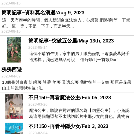
2023-08-15
簡明記事~資料莫名消逝/Aug 9, 2023
這一天有泰半的時間，個人新聞台無法進入，心想著:網路嘛!等一下就
好。 這一等，不是一下子，而是半天...
2023-08-15
簡明紀事~突破五公里/May 13th, 2023
2023-05-14
這個不晴的午後，家中的男丁眼光僅剩下電腦螢幕與手
邊搖桿，我已經無話可說。 恰好聽到一首歌Don't...
狒狒西遊
2023-04-09
18個晝與白夜 誰瞅著 談著 笑著 又遺忘著 我醉後的一支舞 那原是花果
山上的囂鬧與淘氣 想...
不只150~再看魔法公主/Feb 05, 2023
2023-03-26
魔法公主，聽說在對岸的譯名為【幽靈公主】，小兔認
為這兩個翻譯都不太貼切影片中那少女的腳色。萬物有
靈，...
不只150~再看神隱少女/Feb 3, 2023
2023-02-04