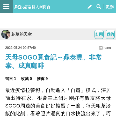
花草的天空
訂閱
我的
2022-05-24 00:57:40
hana
天母SOGO覓食記～鼎泰豐、非常
泰、成真咖啡
留言 1
收藏 0
推薦 9
最近疫情拉警報，自動進入「自肅」模式，深居
簡出待在家。很慶幸上個月剛好有飯友將天母
SOGO周邊的美食好好複習了一遍，每天粗茶淡
飯的此刻，看著照片還真的口水快流出來了，呵