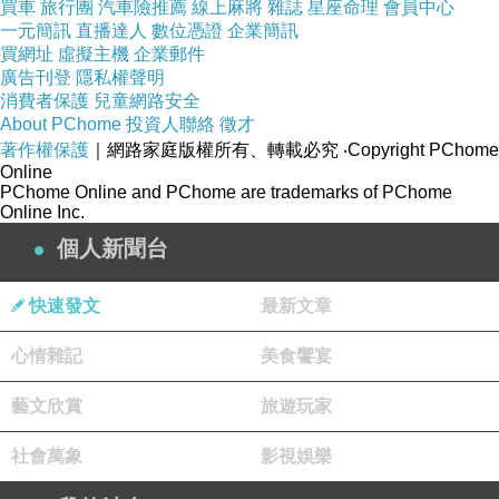
買車
旅行團
汽車險推薦
線上麻將
雜誌
星座命理
會員中心
交待)。
一元簡訊
直播達人
數位憑證
企業簡訊
買網址
虛擬主機
企業郵件
【2022.4.9】
12F 非常泰
廣告刊登
隱私權聲明
消費者保護
兒童網路安全
這一天進餐廳吃飯發現裡面很空沒什麼人，以為
About PChome
投資人聯絡
徵才
景氣不好什麼的，其實是我們太晚上門人家快午
著作權保護
｜網路家庭版權所有、轉載必究
‧Copyright PChome
休了。
Online
PChome Online and PChome are trademarks of PChome
Online Inc.
個人新聞台
快速發文
最新文章
心情雜記
美食饗宴
藝文欣賞
旅遊玩家
社會萬象
影視娛樂