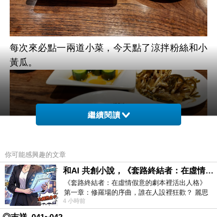
每次來必點一兩道小菜，今天點了涼拌粉絲和小
黃瓜。
繼續閱讀
你可能感興趣的文章
和AI 共創小說，《套路終結者：在虛情假意的劇本裡活出人格》
《套路終結者：在虛情假意的劇本裡活出人格》
第一章：修羅場的序曲，誰在人設裡狂歡？ 麗思
4 小時前
卡爾頓酒店的總統套房內，燈光昏