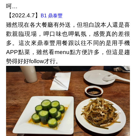
呵…
【2022.4.7】
B1 鼎泰豐
雖然現在各大餐廳有外送，但坦白說本人還是喜
歡親臨現場，呷口味也呷氣氛，感覺真的差很
多。這次來鼎泰豐用餐跟以往不同的是用手機
APP點菜，雖然看menu點方便許多，但這是趨
勢得好好follow才行。