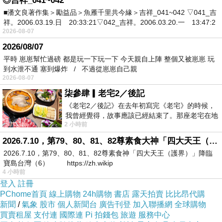
◎吉祥_041~042
炸了一塊豬排，有點小失望，沒君悅排骨那麼
■潘文良著作集＞勵益品＞魚雁千里共今緣＞吉祥_041~042 ▽041_吉
祥。2006.03.19.日 20:33:21▽042_吉祥。2006.03.20.一 13:47:2
香。
2026-08-07
2026/08/07
平時 崽崽幫忙過磅 都是玩一下玩一下 今天親自上陣 整個又被崽崽 玩
到水泄不通 塞到爆炸 / 不過從崽崽自己親
2026-08-07
柒參肆▎老宅2／後記
《老宅2／後記》在去年初寫完《老宅》的時候，
我曾經覺得，故事應該已經結束了。那座老宅在地
2 小時前
震中倒塌，七個人終於離開那片黑暗，
2026.7.10，第79、80、81、82尊素食大神「四大天王（護界）」降臨寶島台灣（6）
2026.7.10，第79、80、81、82尊素食神「四大天王（護界）」降臨
寶島台灣（6） https://zh.wikip
4 小時前
登入
註冊
PChome首頁
線上購物
24h購物
書店
露天拍賣
比比昂代購
絲瓜蝦仁湯包
新聞
/
氣象
股市
個人新聞台
廣告刊登
加入聯播網
全球購物
其實當天點了不少，只顧著吃沒怎麼在拍照(草草
買賣租屋
支付連
國際連
Pi 拍錢包
旅遊
服務中心