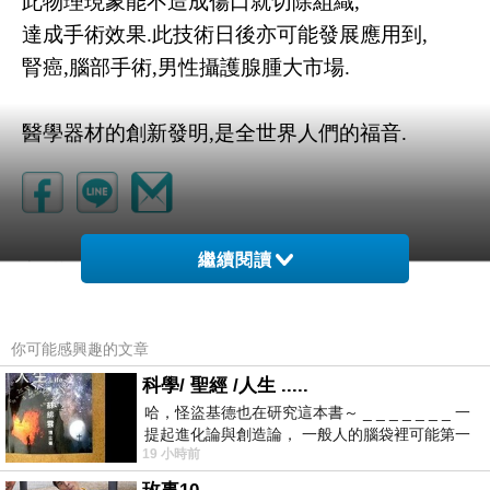
此物理現象能不造成傷口就切除組織,
達成手術效果.此技術日後亦可能發展應用到,
腎癌,腦部手術,男性攝護腺腫大市場.
醫學器材的創新發明,是全世界人們的福音.
繼續閱讀
詩墨緣
上一篇：
巴斯奇亞
下一篇：
你可能感興趣的文章
科學/ 聖經 /人生 .....
哈，怪盜基德也在研究這本書～ _ _ _ _ _ _ _ 一
提起進化論與創造論， 一般人的腦袋裡可能第一
19 小時前
時間就有「 進化論很科