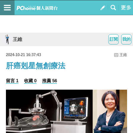
王維
訂閱
我的
2024-10-21 16:37:43
王維
肝癌剋星無創療法
留言 1
收藏 0
推薦 56