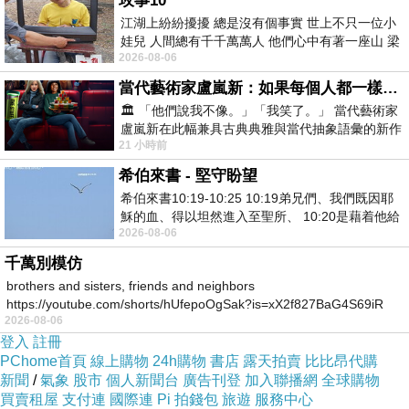
玫事10
江湖上紛紛擾擾 總是沒有個事實 世上不只一位小
(悄悄話)
娃兒 人間總有千千萬萬人 他們心中有著一座山 梁
2024-10-30 18:12:17
2026-08-06
山佛山泰華衡恆嵩 一山之高
當代藝術家盧嵐新：如果每個人都一樣，這世界該有多無聊？
🏛️ 「他們說我不像。」「我笑了。」 當代藝術家
盧嵐新在此幅兼具古典典雅與當代抽象語彙的新作
21 小時前
中，以沈靜的藍色空間為背景，描繪了
希伯來書 - 堅守盼望
希伯來書10:19-10:25 10:19弟兄們、我們既因耶
穌的血、得以坦然進入至聖所、 10:20是藉着他給
2026-08-06
我們開了一條又新又活的路從幔子經過
千萬別模仿
brothers and sisters, friends and neighbors
https://youtube.com/shorts/hUfepoOgSak?is=xX2f827BaG4S69iR
2026-08-06
https
登入
註冊
PChome首頁
線上購物
24h購物
書店
露天拍賣
比比昂代購
新聞
/
氣象
股市
個人新聞台
廣告刊登
加入聯播網
全球購物
買賣租屋
支付連
國際連
Pi 拍錢包
旅遊
服務中心