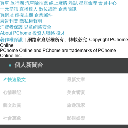
買車
旅行團
汽車險推薦
線上麻將
雜誌
星座命理
會員中心
一元簡訊
直播達人
數位憑證
企業簡訊
買網址
虛擬主機
企業郵件
廣告刊登
隱私權聲明
消費者保護
兒童網路安全
About PChome
投資人聯絡
徵才
著作權保護
｜網路家庭版權所有、轉載必究
‧Copyright PChome
Online
PChome Online and PChome are trademarks of PChome
Online Inc.
個人新聞台
快速發文
最新文章
心情雜記
美食饗宴
藝文欣賞
旅遊玩家
社會萬象
影視娛樂