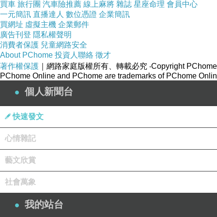
買車
旅行團
汽車險推薦
線上麻將
雜誌
星座命理
會員中心
一元簡訊
直播達人
數位憑證
企業簡訊
買網址
虛擬主機
企業郵件
廣告刊登
隱私權聲明
消費者保護
兒童網路安全
About PChome
投資人聯絡
徵才
著作權保護
｜網路家庭版權所有、轉載必究
‧Copyright PChome
PChome Online and PChome are trademarks of PChome Online
個人新聞台
快速發文
心情雜記
藝文欣賞
社會萬象
我的站台