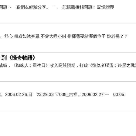
 ~ 跟網友經驗分享。 一 、 記憶體接觸問題 : 記憶體即
、舒心 相處如沐春風 不會大呼小叫 指揮我要站哪個位子 妳老幾？？
》到《怪奇物語》
房成績，《蜘蛛人：重生日》收入高於預期，打破《復仇者聯盟：終局之戰
2.26.日 23:29:33 ▽038_吉祥。2006.02.27.一 00:05: