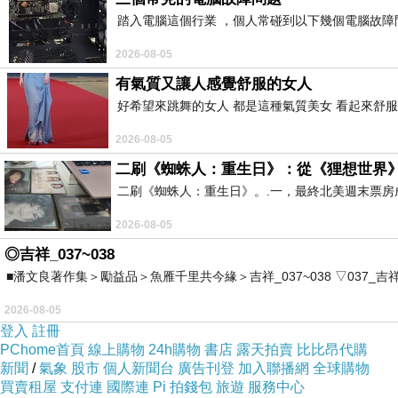
踏入電腦這個行業 ，個人常碰到以下幾個電腦故障問題
2026-08-05
有氣質又讓人感覺舒服的女人
好希望來跳舞的女人 都是這種氣質美女 看起來舒服
2026-08-05
二刷《蜘蛛人：重生日》：從《狸想世界
二刷《蜘蛛人：重生日》。.一，最終北美週末票
2026-08-05
◎吉祥_037~038
■潘文良著作集＞勵益品＞魚雁千里共今緣＞吉祥_037~038 ▽037_吉祥。2006.0
2026-08-05
登入
註冊
PChome首頁
線上購物
24h購物
書店
露天拍賣
比比昂代購
新聞
/
氣象
股市
個人新聞台
廣告刊登
加入聯播網
全球購物
買賣租屋
支付連
國際連
Pi 拍錢包
旅遊
服務中心