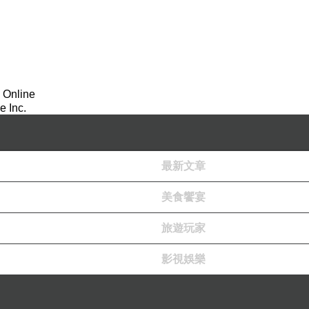
 Online
 Inc.
最新文章
美食饗宴
旅遊玩家
影視娛樂