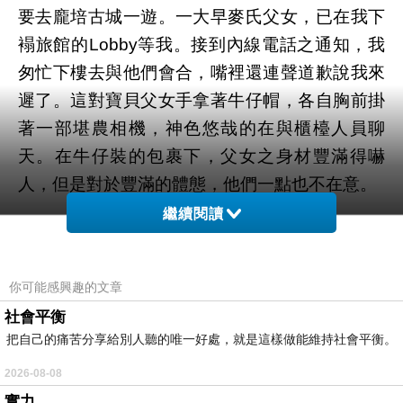
要去龐培古城一遊。一大早麥氏父女，已在我下
褟旅館的
等我。接到內線電話之通知，我
Lobby
匆忙下樓去與他們會合，嘴裡還連聲道歉說我來
遲了。這對寶貝父女手拿著牛仔帽，各自胸前掛
著一部堪農相機，神色悠哉的在與櫃檯人員聊
天。在牛仔裝的包裹下，父女之身材豐滿得嚇
人，但是對於豐滿的體態，他們一點也不在意。
繼續閱讀
麥里契歐尼的女兒凱薩琳，從他父親與我做
生意開始，任何一次交易她都親役參與。故爾我
你可能感興趣的文章
們相處有如家人一般，彼此之間熟絡得不得了。
社會平衡
甫一見面就是來個熊抱見面禮，接著凱薩琳便交
把自己的痛苦分享給別人聽的唯一好處，就是這樣做能維持社會平衡。
給我一個大牛皮紙袋。她還特別叮嚀，紙袋裡面
裝著兩個肉餡餅和一瓶飲料。我不知這是早餐還
2026-08-08
實力