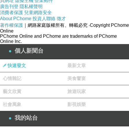
買網址
虛擬主機
企業郵件
肉餡餅喝完飲料，車子已經來到古城遊園區的大
廣告刊登
隱私權聲明
消費者保護
兒童網路安全
門口。凱薩琳將車子停好，自管理員手中取張停
About PChome
投資人聯絡
徵才
車券，招招手便買票進園參觀去了。我們先去龐
著作權保護
｜網路家庭版權所有、轉載必究
‧Copyright PChome
培城考古局拜訪一位老教授，赫南德茲是老教授
Online
PChome Online and PChome are trademarks of PChome
的名字。七十開外的年紀，笑臉迎人滿面紅光，
Online Inc.
個人新聞台
此人年紀雖然有點大，但是說話中氣充沛聲
快速發文
最新文章
音宏亮。一口流利的牛津英語，硬是讓我佩服得
五體投地。他是麥里契歐尼父女上大學時的老教
心情雜記
美食饗宴
授，在他引導下我們先去參觀「活體俑」。這些
藝文欣賞
旅遊玩家
活體俑是真人，他們是被火山爆發的岩漿所埋
沒。歷經千餘年之後，經由考古學者們的努力，
社會萬象
影視娛樂
從原地底下將他挖掘出來的實體化石古物。其中
我的站台
包括人、狗、動物和生活器具、以及一些原生動