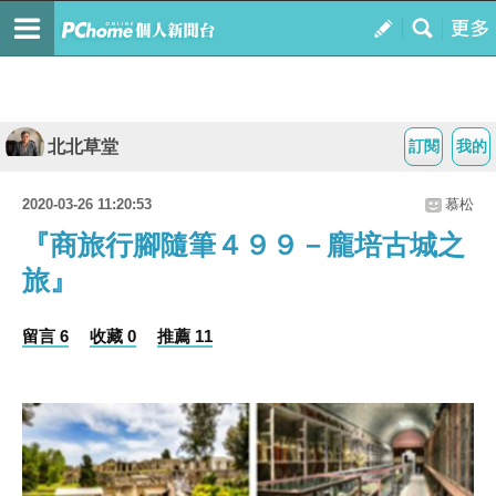
北北草堂
訂閱
我的
2020-03-26 11:20:53
慕松
『商旅行腳隨筆４９９－龐培古城之
旅』
留言 6
收藏 0
推薦 11