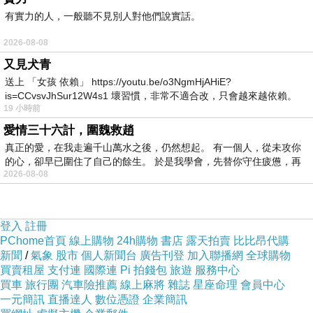
是午餐？接過手來還覺得有點麻煩哩。不過在人
有實力的人，一般聽不見別人對他們說實話。
屋簷下，自己也不敢表示有任何的意見。
2026-08-08
他們父女倆並没讓我多說，一人拉著一邊胳
又見犬青
送上 「女孩 依賴」 https://youtu.be/o3NgmHjAHiE?
膊硬往車上塞。悶熱裏被他們這樣用力的折騰
is=CCvsvJhSur12W4s1 壞習慣，非常不適合改，只會越來越依賴。
裡，個中之滋味實在不太好受。將我安頓好，車
19 小時前
我害怕的
子啟動聲音轟隆震耳，隨即噗噗聲中上路。車子
愛情三十六計，圍魏救趙
真正的愛，在我走遍千山萬水之後，仍然想起。 有一個人，從未攻你
甫一離開飯店迅速跑出城外。上高速公路之後，
的心，卻早已圍住了自己的餘生。 於是我學會，先替你守住疲憊，再
野風習習吹入帶走了一些熱氣。這時候凱薩琳叫
2026-08-08
我趕快用餐，否則一到遊園區就沒時間進食了。
不想餓肚皮就得按照他們的指示去做。
登入
註冊
PChome首頁
線上購物
24h購物
書店
露天拍賣
比比昂代購
新聞
/
氣象
股市
個人新聞台
廣告刊登
加入聯播網
全球購物
長久歷練下之經驗告訴我，外出遊玩填飽肚
買賣租屋
支付連
國際連
Pi 拍錢包
旅遊
服務中心
皮是第一要務。既然人家如此的殷勸，我就受命
買車
旅行團
汽車險推薦
線上麻將
雜誌
星座命理
會員中心
一元簡訊
直播達人
數位憑證
企業簡訊
先吃了它再說吧。說巧還真巧，剛吃完手中的牛