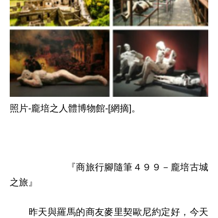
照片-龐培之人體博物館-[網摘]。
『商旅行腳隨筆４９９－龐培古城
之旅』
昨天與羅馬的商友麥里契歐尼約定好，今天