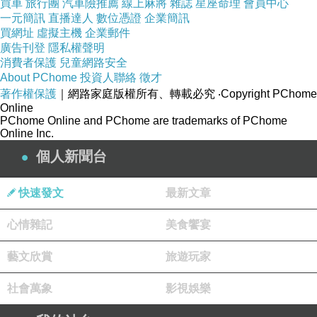
買車
旅行團
汽車險推薦
線上麻將
雜誌
星座命理
會員中心
一元簡訊
直播達人
數位憑證
企業簡訊
買網址
虛擬主機
企業郵件
廣告刊登
隱私權聲明
消費者保護
兒童網路安全
About PChome
投資人聯絡
徵才
著作權保護
｜網路家庭版權所有、轉載必究
‧Copyright PChome
Online
PChome Online and PChome are trademarks of PChome
Online Inc.
個人新聞台
快速發文
最新文章
心情雜記
美食饗宴
藝文欣賞
旅遊玩家
社會萬象
影視娛樂