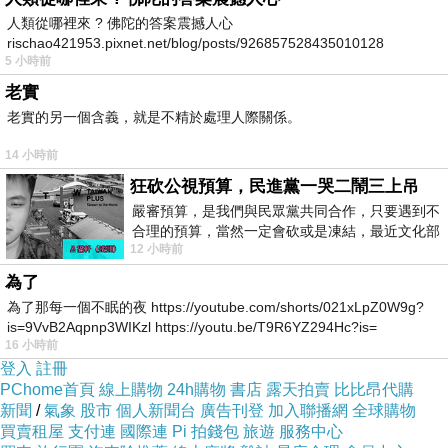
人類從哪裡來 ? 佛陀的答案震撼人心
rischao421953.pixnet.net/blog/posts/926857528435010128
5 小時前
老實
老實的另一個含義，就是不精於處理人際關係。
14 小時前
狂砍公視預算，民進黨一哭二鬧三上吊
嚴審預算，是我們與民眾黨共同合作，只要遇到不
合理的預算，當然一定會砍或是凍結，最近文化部
12 小時前
要編列公視和Taiwan plus預算，在110年
為了
為了那每一個不眠的夜 https://youtube.com/shorts/021xLpZ0W9g?
is=9VvB2Aqpnp3WIKzl https://youtu.be/T9R6YZ294Hc?is=
16 小時前
登入
註冊
PChome首頁
線上購物
24h購物
書店
露天拍賣
比比昂代購
新聞
/
氣象
股市
個人新聞台
廣告刊登
加入聯播網
全球購物
買賣租屋
支付連
國際連
Pi 拍錢包
旅遊
服務中心