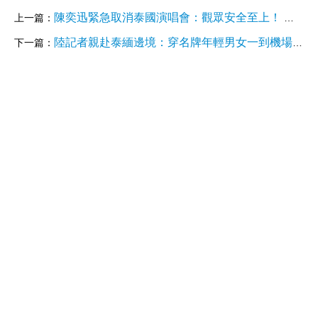
陳奕迅緊急取消泰國演唱會：觀眾安全至上！ 陸男星「被騙賣豬仔」風波延燒
上一篇：
陸記者親赴泰緬邊境：穿名牌年輕男女一到機場就被接走
下一篇：