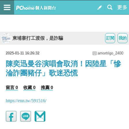
柬埔寨打工渡假，是詐騙
訂閱
我的
2025-01-11 16:26:32
amortrigo_2400
陳奕迅曼谷演唱會取消！因陸星「慘
淪詐團豬仔」歌迷恐慌
留言 0
收藏 0
推薦 0
https://enn.tw/591516/