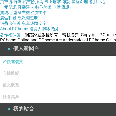
買車
旅行團
汽車險推薦
線上麻將
雜誌
星座命理
會員中心
走下遊船之後，我等沿著碼頭港道直走。不到五
一元簡訊
直播達人
數位憑證
企業簡訊
買網址
虛擬主機
企業郵件
觀客自爺拍照無人會出面干涉。歐洲人美洲人甚至
廣告刊登
隱私權聲明
哉，人類之活動似乎也跟著緩慢下來。
消費者保護
兒童網路安全
About PChome
投資人聯絡
徵才
著作權保護
｜網路家庭版權所有、轉載必究
‧Copyright PChome
進入市區之後我發現，街道上非常整潔。儘管觀
PChome Online and PChome are trademarks of PChome Online
許多觀光客到此皆入境隨俗，租借一部腳踏車就可
個人新聞台
真寺是島民信仰中心，全國唯一的電視台也設置於
快速發文
電視節目十分單純，除了政令宣導之外，它還帶
心情雜記
離國家清真寺不遠之處，有座島上最古老之舊清真
藝文欣賞
親戚眼名腳快，迅速帶領我們過墓地。接著我們參
社會萬象
其實馬爾島面積不大，不需一個鐘頭已經參觀完
我的站台
海鮮
Bar-B-Q
，所以大量採購魚貨毫不手軟。黃昏降