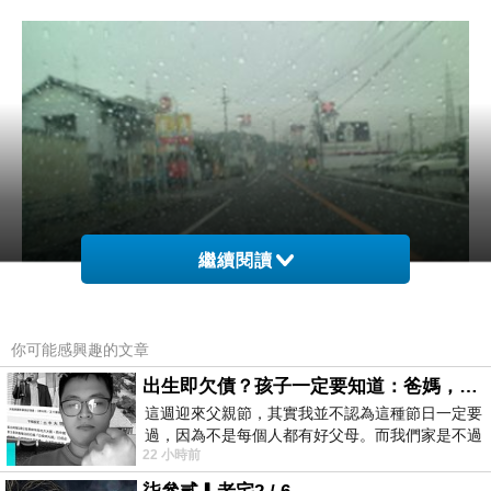
繼續閱讀
你可能感興趣的文章
出生即欠債？孩子一定要知道：爸媽，其實我不欠你們
這週迎來父親節，其實我並不認為這種節日一定要
過，因為不是每個人都有好父母。而我們家是不過
22 小時前
節的，平時也沒什麼儀式感，生活趨近冷