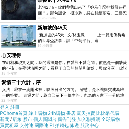
柒參貳▎老宅2 / 6
老宅2 / 6 - 你們帶我出來了「妳為什麼把我留在裡
面？」那句話像一根冰刺，懸在群組頂端。三樓死
2026-08-06
死盯著照片裡的人。那個人確實站在
新加坡的45天
新加坡的45天 文/林玉鳳 上一篇用佛得角
的世界盃故事，談「中葡平台」這
19 小時前
心安理得
在幻相和現實之間，我的選擇是你，在愛與不愛之間，依然是一個缺愛
的小孩，在夢與清醒之間，看見了自己的慾望和墮落，與你分享，你説
18 小時前
愛情三十六計，序
兵法，藏在一滴露水裡，映照日出的方向。 智慧，是不讓衝突成為唯
一的答案。 進退之間，為自己留下一條生路，也為他人留下一分餘地
22 小時前
登入
註冊
PChome首頁
線上購物
24h購物
書店
露天拍賣
比比昂代購
新聞
/
氣象
股市
個人新聞台
廣告刊登
加入聯播網
全球購物
買賣租屋
支付連
國際連
Pi 拍錢包
旅遊
服務中心