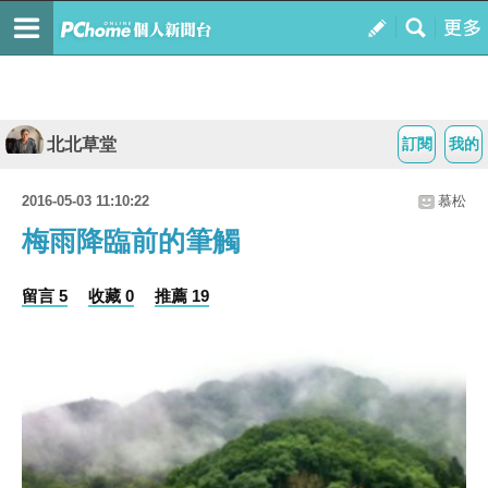
北北草堂
訂閱
我的
2016-05-03 11:10:22
慕松
梅雨降臨前的筆觸
留言 5
收藏 0
推薦 19