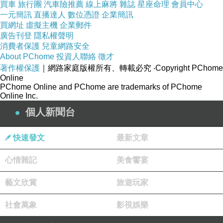
買車
旅行團
汽車險推薦
線上麻將
雜誌
星座命理
會員中心
照片-梅子成熟家家雨-[網摘]。
一元簡訊
直播達人
數位憑證
企業簡訊
買網址
虛擬主機
企業郵件
廣告刊登
隱私權聲明
消費者保護
兒童網路安全
About PChome
投資人聯絡
徵才
著作權保護
｜網路家庭版權所有、轉載必究
‧Copyright PChome
Online
『梅雨降臨前的筆觸』
PChome Online and PChome are trademarks of PChome
Online Inc.
時序進入五月，天氣爽朗氣溫恰到好處，今年
個人新聞台
的「梅雨季」逐漸有苗頭啦。剛剛度完四月份，如
快速發文
最新文章
果沒有意外，滴滴答答的梅雨將會下個沒完沒了。
五月天，因為今年驚蟄之雷很吝嗇，才小小的「匡
心情雜記
美食饗宴
啷！」幾聲就算是交差了事。不過，這也不能怪天
藝文欣賞
旅遊玩家
氣，因為清明時節並未雨紛紛啊，所以，對於驚蟄
之雷就不要太苛求了。如果在平時，在下還真害怕
社會萬象
影視娛樂
驚蟄雷大梅與小咧。