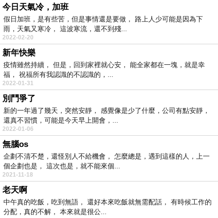
今日天氣冷，加班
假日加班，是有些苦，但是事情還是要做， 路上人少可能是因為下
雨，天氣又寒冷， 這波寒流，還不到殘...
2022-02-20
新年快樂
疫情雖然持續， 但是，回到家裡就心安， 能全家都在一塊，就是幸
福， 祝福所有我認識的不認識的，...
2022-01-31
別鬥爭了
新的一年過了幾天，突然安靜， 感覺像是少了什麼，公司有點安靜，
還真不習慣，可能是今天早上開會，...
2022-01-06
無腦os
企劃不清不楚，還怪別人不給機會， 怎麼總是，遇到這樣的人，上一
個企劃也是， 這次也是，就不能來個...
2021-11-18
老天啊
中午真的吃飯，吃到無語， 還好本來吃飯就無需配話， 有時候工作的
分配，真的不解， 本來就是很公...