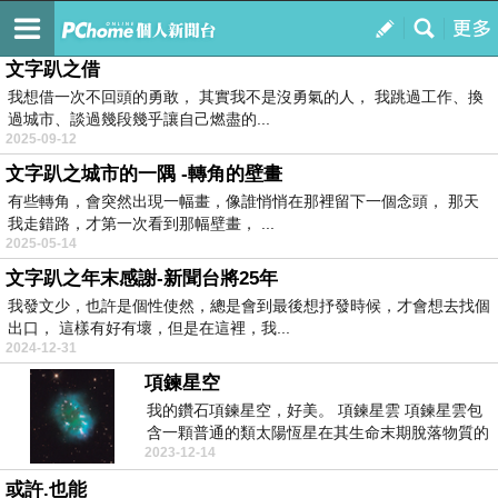
字說自聽
訂閱
我的
文字趴之借
我想借一次不回頭的勇敢， 其實我不是沒勇氣的人， 我跳過工作、換
過城市、談過幾段幾乎讓自己燃盡的...
2025-09-12
文字趴之城市的一隅 -轉角的壁畫
有些轉角，會突然出現一幅畫，像誰悄悄在那裡留下一個念頭， 那天
我走錯路，才第一次看到那幅壁畫， ...
2025-05-14
文字趴之年末感謝-新聞台將25年
我發文少，也許是個性使然，總是會到最後想抒發時候，才會想去找個
出口， 這樣有好有壞，但是在這裡，我...
2024-12-31
項鍊星空
我的鑽石項鍊星空，好美。 項鍊星雲 項鍊星雲包
含一顆普通的類太陽恆星在其生命末期脫落物質的
2023-12-14
發...
或許.也能