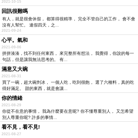
2021-10-15
回訊很難嗎
有人，就是很會休假， 都算得很精準， 完全不管自己的工作， 會不會
沒有人幫忙。 連假四天，之...
2021-09-24
心平。氣和
2021-09-06
拼拼湊湊，找不到任何東西， 來完整所有想法， 我覺得，你說的每一
句話，但是讓我無法思考的。 有...
滿意又大碗
2021-08-31
買了一碗，超大碗剉冰， 一個人吃，吃到很飽， 選了六種料，真的吃
得好滿足。 甜的東西，就是會讓...
你的情緒
2021-08-29
你從不在意的事情， 我為什麼要在意呢? 你不懂尊重別人， 又怎希望
別人尊重你呢? 許多的事情...
看不見，看不見!
2021-08-27