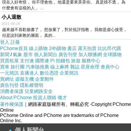
現在人好奇怪， 你不理會他， 他還是要來弄弄你。 真是猜不透， 為
什麼會有這樣的人， ...
小人退散
2021-08-26
越來越不喜歡臉書了， 想放棄了，對於批評指教， 我都是虛心接受，
但是說到家教的層面， 真的...
登入
註冊
PChome首頁
線上購物
24h購物
書店
露天拍賣
比比昂代購
新聞
/
氣象
股市
個人新聞台
廣告刊登
加入聯播網
全球購物
買賣租屋
支付連
國際連
Pi 拍錢包
旅遊
服務中心
買車
旅行團
汽車險推薦
線上麻將
雜誌
星座命理
會員中心
一元簡訊
直播達人
數位憑證
企業簡訊
買網址
虛擬主機
企業郵件
廣告刊登
隱私權聲明
消費者保護
兒童網路安全
About PChome
投資人聯絡
徵才
著作權保護
｜網路家庭版權所有、轉載必究
‧Copyright PChome
Online
PChome Online and PChome are trademarks of PChome
Online Inc.
個人新聞台