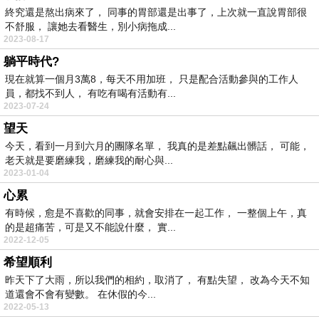
終究還是熬出病來了， 同事的胃部還是出事了，上次就一直說胃部很
不舒服， 讓她去看醫生，別小病拖成...
2023-08-17
躺平時代?
現在就算一個月3萬8，每天不用加班， 只是配合活動參與的工作人
員，都找不到人， 有吃有喝有活動有...
2023-07-24
望天
今天，看到一月到六月的團隊名單， 我真的是差點飆出髒話， 可能，
老天就是要磨練我，磨練我的耐心與...
2023-01-04
心累
有時候，愈是不喜歡的同事，就會安排在一起工作， 一整個上午，真
的是超痛苦，可是又不能說什麼， 實...
2022-12-05
希望順利
昨天下了大雨，所以我們的相約，取消了， 有點失望， 改為今天不知
道還會不會有變數。 在休假的今...
2022-05-13