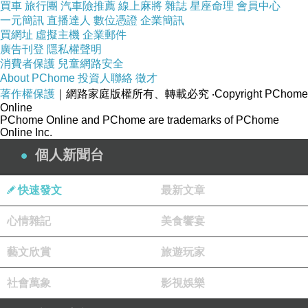
買車
旅行團
汽車險推薦
線上麻將
雜誌
星座命理
會員中心
一元簡訊
直播達人
數位憑證
企業簡訊
買網址
虛擬主機
企業郵件
廣告刊登
隱私權聲明
消費者保護
兒童網路安全
About PChome
投資人聯絡
徵才
著作權保護
｜網路家庭版權所有、轉載必究
‧Copyright PChome
Online
PChome Online and PChome are trademarks of PChome
Online Inc.
個人新聞台
快速發文
最新文章
心情雜記
美食饗宴
藝文欣賞
旅遊玩家
8歲11個月又17天拍攝
社會萬象
影視娛樂