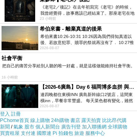
《老宅2／後記》在去年初寫完《老宅》的時候，
我曾經覺得，故事應該已經結束了。那座老宅在地
23 小時前
震中倒塌，七個人終於離開那片黑暗，
希伯來書 - 離棄真道的後果
史努比12歲貓兒
希伯來書10:26-10:31 10:26因為我們得知真道以
後、若故意犯罪、贖罪的祭就再沒有了． 10:27惟
2026-08-07
有戰懼等候審判和那燒滅眾敵人的烈火
社會平衡
把自己的痛苦分享給別人聽的唯一好處，就是這樣做能維持社會平衡。
8歲11個月又15天拍攝
16 小時前
【2026-6廣島】Day 6 福岡博多血拼 與機場接送少年司機深夜對談
連四晚都住東橫INN 廣島新幹線口2號店，這間東
橫inn，早餐非常豐盛。 每天菜色都有變化，雖然
2026-08-07
看到工作人員拿出料理包加熱，但
登入
註冊
PChome首頁
線上購物
24h購物
書店
露天拍賣
比比昂代購
新聞
/
氣象
股市
個人新聞台
廣告刊登
加入聯播網
全球購物
買賣租屋
支付連
國際連
Pi 拍錢包
旅遊
服務中心