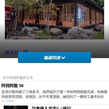
鐵花村一隅
繼續閱讀
這次的台東行只有我跟小俞前往，因為家裡有4
隻貓咪。再加上老貓史努比每天必須要吃藥的關
你可能感興趣的文章
係，我跟Richard都不放心貓咪交給其他人照
阿我阿龍 58
顧，再加上Richard工作又忙，實在沒辦法請假
監視行動持續了三個多月。他們或許只需一半的時間就能完成，但梅麗
太多天陪我們出去玩，所以Richard就是留守照
特卻異常謹慎。或者說，比平常更謹慎。她找到了一艘特工處停泊在
14 小時前
顧貓咪們跟認真上班去。
柒參肆▎老宅2／後記